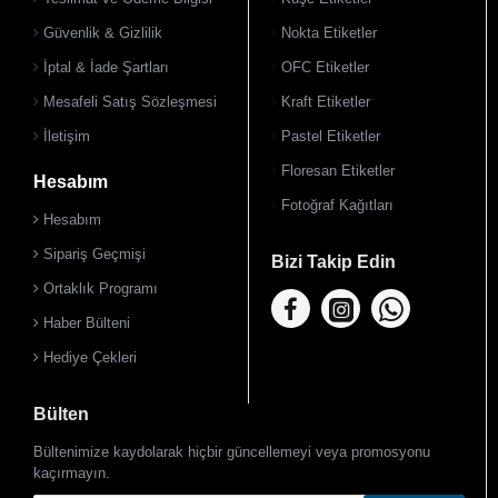
900 TL Üzeri Kargo Ücretsiz
Güvenlik & Gizlilik
Nokta Etiketler
İptal & İade Şartları
OFC Etiketler
Mesafeli Satış Sözleşmesi
Kraft Etiketler
İletişim
Pastel Etiketler
Floresan Etiketler
Hesabım
Fotoğraf Kağıtları
Hesabım
Sipariş Geçmişi
Bizi Takip Edin
Ortaklık Programı
Haber Bülteni
Hediye Çekleri
Bülten
Bültenimize kaydolarak hiçbir güncellemeyi veya promosyonu
kaçırmayın.