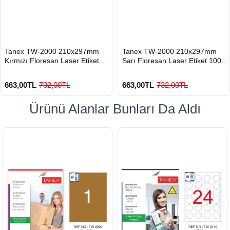
HIZLI
HIZLI
Tanex TW-2000 210x297mm
Tanex TW-2000 210x297mm
GÖNDERİ
GÖNDERİ
Kırmızı Floresan Laser Etiket
Sarı Floresan Laser Etiket 100
100 Lü
Lü
663,00TL
732,00TL
663,00TL
732,00TL
Ürünü Alanlar Bunları Da Aldı
900 TL Üzeri Kargo Ücretsiz
900 TL Üzeri Kargo Ücretsiz