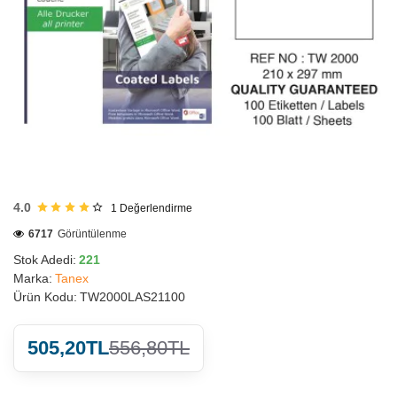
HIZLI
GÖNDERİ
4.0
1
Değerlendirme
6717
Görüntülenme
Stok Adedi:
221
Marka:
Tanex
Ürün Kodu:
TW2000LAS21100
505,20TL
556,80TL