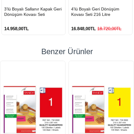
HIZLI
HIZLI
3’lü Boyalı Sallanır Kapak Geri
4'lü Boyalı Geri Dönüşüm
GÖNDERİ
GÖNDERİ
Dönüşüm Kovası Seti
Kovası Seti 216 Litre
14.958,00TL
16.848,00TL
18.720,00TL
Benzer Ürünler