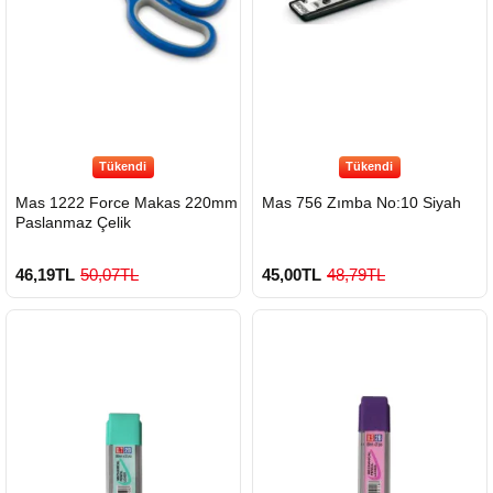
Tükendi
Tükendi
Mas 1222 Force Makas 220mm
Mas 756 Zımba No:10 Siyah
Paslanmaz Çelik
46,19TL
50,07TL
45,00TL
48,79TL