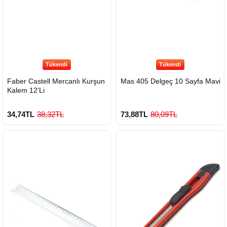
Tükendi
Tükendi
Faber Castell Mercanlı Kurşun
Mas 405 Delgeç 10 Sayfa Mavi
Kalem 12'Li
34,74TL
38,32TL
73,88TL
80,09TL