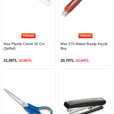
Tükendi
Tükendi
Mas Plastik Cetvel 30 Cm
Mas 570 Maket Bıçağı Küçük
(Şeffaf)
Boy
21,08TL
22,86TL
20,70TL
22,44TL