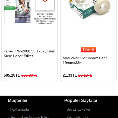
Tükendi
HIZLI
Tanex TW-2008 99,1x67,7 mm
GÖNDERİ
Kuşe Laser Etiket
Mas 2633 Görünmez Bant
19mmx33m
505,20TL
556,80TL
21,33TL
23,13TL
Müşteriler
Popüler Sayfalar
Hakkımızda
Beyaz Etiketler
Teslimat ve Ödeme Bilgisi
Kuşe Etiketler