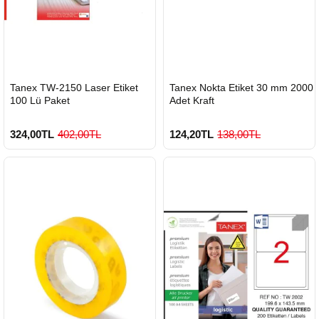
HIZLI
HIZLI
Tanex TW-2150 Laser Etiket
Tanex Nokta Etiket 30 mm 2000
GÖNDERİ
GÖNDERİ
100 Lü Paket
Adet Kraft
324,00TL
402,00TL
124,20TL
138,00TL
900 TL Üzeri Kargo Ücretsiz