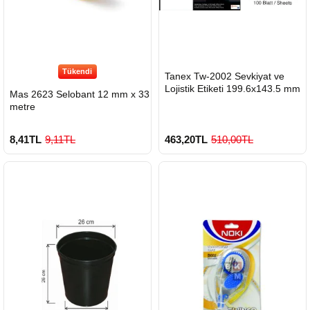
Tükendi
HIZLI
Tanex Tw-2002 Sevkiyat ve
GÖNDERİ
Lojistik Etiketi 199.6x143.5 mm
Mas 2623 Selobant 12 mm x 33
metre
8,41TL
9,11TL
463,20TL
510,00TL
900 TL Üzeri Kargo Ücretsiz