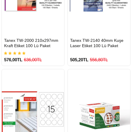
HIZLI
HIZLI
Tanex TW-2000 210x297mm
Tanex TW-2140 40mm Kuşe
GÖNDERİ
GÖNDERİ
Kraft Etiket 100 Lü Paket
Laser Etiket 100 Lü Paket
576,00TL
636,00TL
505,20TL
556,80TL
900 TL Üzeri Kargo Ücretsiz
900 TL Üzeri Kargo Ücretsiz