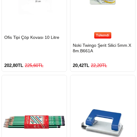
Tükendi
HIZLI
Ofis Tipi Çöp Kovası 10 Litre
GÖNDERİ
Noki Twingo Şerit Silici 5mm.X
8m.B661A
202,80TL
225,60TL
20,42TL
22,20TL