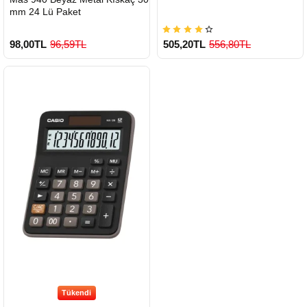
mm 24 Lü Paket
98,00TL
96,59TL
505,20TL
556,80TL
900 TL Üzeri Kargo Ücretsiz
Tükendi