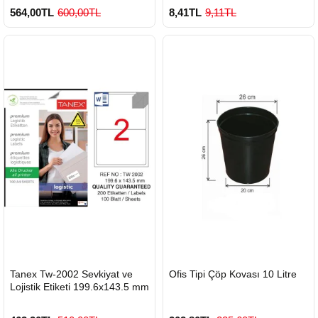
564,00TL
600,00TL
8,41TL
9,11TL
HIZLI
HIZLI
Tanex Tw-2002 Sevkiyat ve
Ofis Tipi Çöp Kovası 10 Litre
GÖNDERİ
GÖNDERİ
Lojistik Etiketi 199.6x143.5 mm