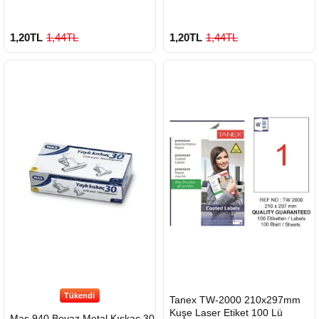
1,20TL
1,44TL
1,20TL
1,44TL
Tükendi
HIZLI
Tanex TW-2000 210x297mm
GÖNDERİ
Kuşe Laser Etiket 100 Lü
Mas 940 Beyaz Metal Kıskaç 30