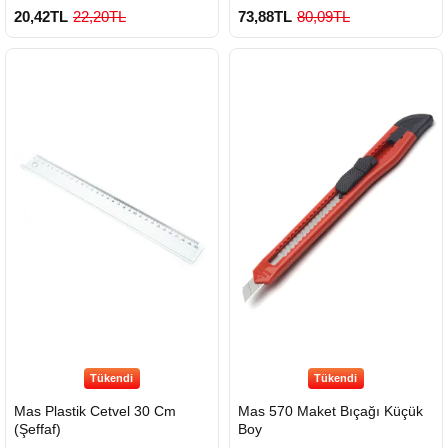
20,42TL
22,20TL
73,88TL
80,09TL
Tükendi
Tükendi
Mas Plastik Cetvel 30 Cm
Mas 570 Maket Bıçağı Küçük
(Şeffaf)
Boy