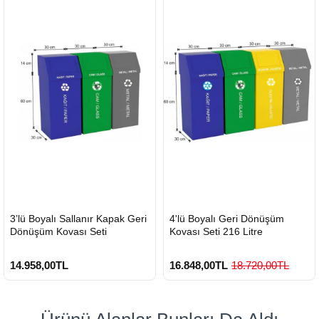
HIZLI
HIZLI
3’lü Boyalı Sallanır Kapak Geri
4'lü Boyalı Geri Dönüşüm
GÖNDERİ
GÖNDERİ
Dönüşüm Kovası Seti
Kovası Seti 216 Litre
14.958,00TL
16.848,00TL
18.720,00TL