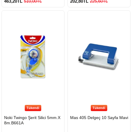
463,20TL
510,00TL
202,80TL
225,60TL
900 TL Üzeri Kargo Ücretsiz
Tükendi
Tükendi
Noki Twingo Şerit Silici 5mm.X
Mas 405 Delgeç 10 Sayfa Mavi
8m.B661A