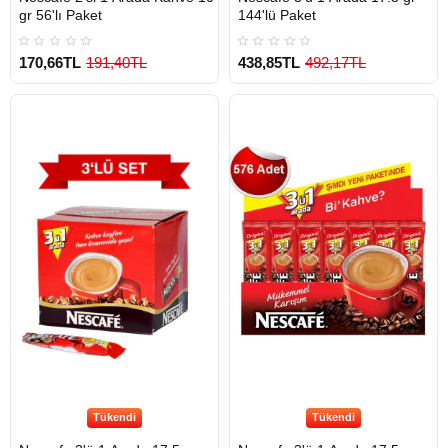
gr 56'lı Paket
144'lü Paket
170,66TL
191,40TL
438,85TL
492,17TL
Tükendi
Tükendi