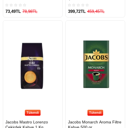
73,49TL
78,98TL
399,72TL
459,45TL
Tükendi
Tükendi
Jacobs Mastro Lorenzo
Jacobs Monarch Aroma Filtre
Çekirdek Kahve 1 Kg
Kahve 500 gr