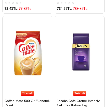
72,41TL
77,82TL
734,88TL
789,82TL
Tükendi
Tükendi
Coffee Mate 500 Gr Ekonomik
Jacobs Cafe Creme Intensiv
Paket
Çekirdek Kahve 1kg