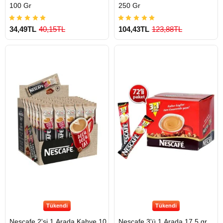
100 Gr
250 Gr
34,49TL
40,15TL
104,43TL
123,88TL
Tükendi
Tükendi
Nescafe 2'si 1 Arada Kahve 10
Nescafe 3'ü 1 Arada 17.5 gr