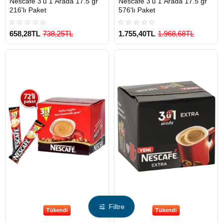
Nescafe 3'ü 1 Arada 17.5 gr
Nescafe 3'ü 1 Arada 17.5 gr
216'lı Paket
576'lı Paket
658,28TL
738,25TL
1.755,40TL
1.968,68TL
Filtre
Tükendi
Tükendi