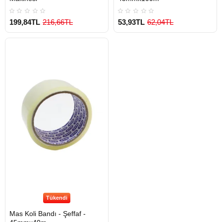
199,84TL
216,66TL
53,93TL
62,04TL
Tükendi
Mas Koli Bandı - Şeffaf -