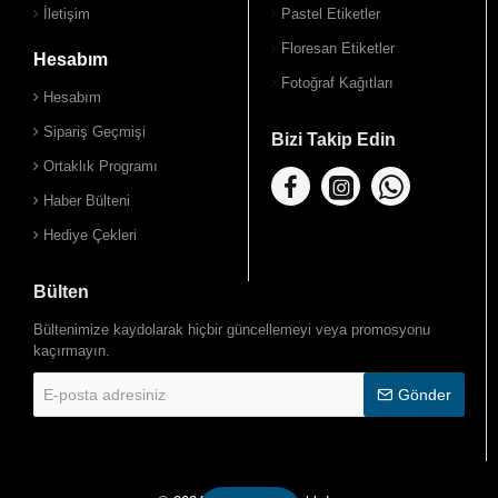
İletişim
Pastel Etiketler
Floresan Etiketler
Hesabım
Fotoğraf Kağıtları
Hesabım
Sipariş Geçmişi
Bizi Takip Edin
Ortaklık Programı
Haber Bülteni
Hediye Çekleri
Bülten
Bültenimize kaydolarak hiçbir güncellemeyi veya promosyonu
kaçırmayın.
E-
Gönder
posta
adresiniz