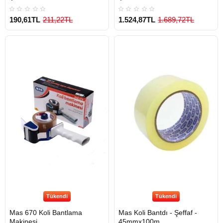
190,61TL
211,22TL
1.524,87TL
1.689,72TL
Tükendi
Tükendi
Mas 670 Koli Bantlama
Mas Koli Bantdı - Şeffaf -
Makinesi
45mmx100m