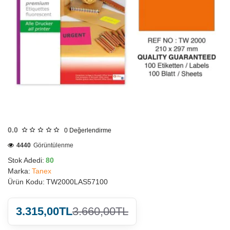
HIZLI
GÖNDERİ
0.0
0
Değerlendirme
4440
Görüntülenme
Stok Adedi:
80
Marka:
Tanex
Ürün Kodu:
TW2000LAS57100
3.315,00TL
3.660,00TL