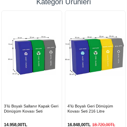
Kategori Ürünleri
HIZLI
HIZLI
3’lü Boyalı Sallanır Kapak Geri
4'lü Boyalı Geri Dönüşüm
GÖNDERİ
GÖNDERİ
Dönüşüm Kovası Seti
Kovası Seti 216 Litre
14.958,00TL
16.848,00TL
18.720,00TL