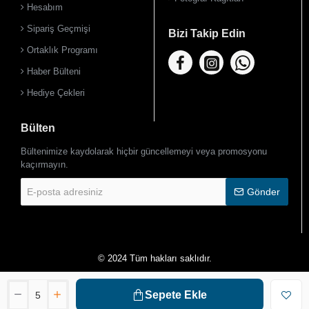
Hesabım
Sipariş Geçmişi
Bizi Takip Edin
Ortaklık Programı
Haber Bülteni
Hediye Çekleri
Bülten
Bültenimize kaydolarak hiçbir güncellemeyi veya promosyonu
kaçırmayın.
E-
Gönder
posta
adresiniz
© 2024 Tüm hakları saklıdır.
Sepete Ekle