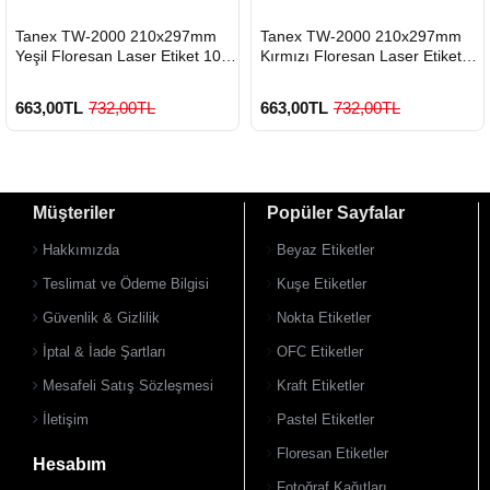
HIZLI
HIZLI
Tanex TW-2000 210x297mm
Tanex TW-2000 210x297mm
GÖNDERİ
GÖNDERİ
Yeşil Floresan Laser Etiket 100
Kırmızı Floresan Laser Etiket
Lü
100 Lü
663,00TL
732,00TL
663,00TL
732,00TL
Müşteriler
Popüler Sayfalar
Hakkımızda
Beyaz Etiketler
Teslimat ve Ödeme Bilgisi
Kuşe Etiketler
Güvenlik & Gizlilik
Nokta Etiketler
900 TL Üzeri Kargo Ücretsiz
900 TL Üzeri Kargo Ücretsiz
İptal & İade Şartları
OFC Etiketler
Mesafeli Satış Sözleşmesi
Kraft Etiketler
İletişim
Pastel Etiketler
Floresan Etiketler
Hesabım
Fotoğraf Kağıtları