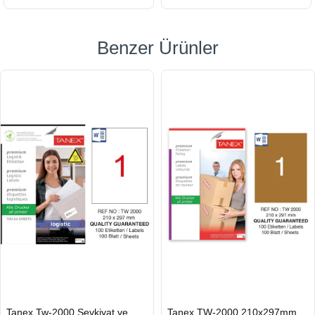
Benzer Ürünler
HIZLI
HIZLI
Tanex Tw-2000 Sevkiyat ve
Tanex TW-2000 210x297mm
GÖNDERİ
GÖNDERİ