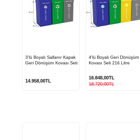
HIZLI
HIZLI
3’lü Boyalı Sallanır Kapak
4'lü Boyalı Geri Dönüşüm
GÖNDERİ
GÖNDERİ
Geri Dönüşüm Kovası Seti
Kovası Seti 216 Litre
16.848,00TL
14.958,00TL
18.720,00TL