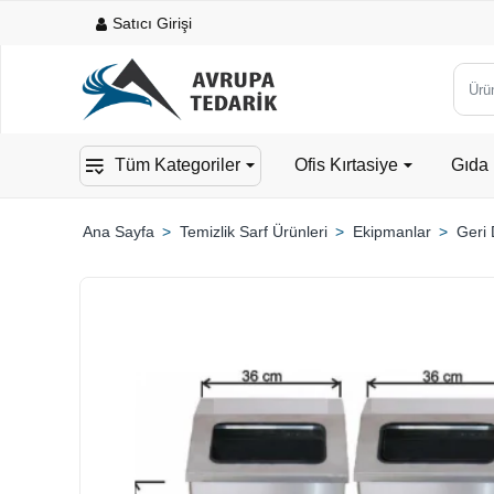
Satıcı Girişi
Ürün,
kateg
veya
Tüm Kategoriler
Ofis Kırtasiye
Gıda 
mark
ara...
Temizlik Sarf Ürünleri
Ekipmanlar
Geri
home