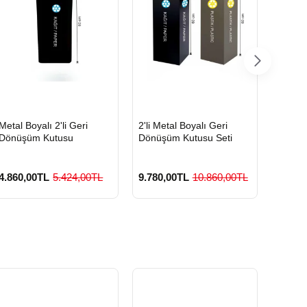
HIZLI
HIZLI
HIZLI
Metal Boyalı 2'li Geri
2'li Metal Boyalı Geri
Boyalı
GÖNDERİ
GÖNDERİ
GÖND
Dönüşüm Kutusu
Dönüşüm Kutusu Seti
Geri D
4.860,00TL
5.424,00TL
9.780,00TL
10.860,00TL
3.420