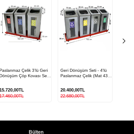
HIZLI
HIZLI
HIZLI
Paslanmaz Çelik 3’lü Geri
Geri Dönüşüm Seti - 4'lü
Paslan
GÖNDERİ
GÖNDERİ
GÖND
Dönüşüm Çöp Kovası Seti
Paslanmaz Çelik (Mat 430
Dönüşü
(Cam Bölmeli)
Kalite)
Camlı
15.720,00TL
20.400,00TL
21.60
17.460,00TL
22.680,00TL
24.00
Bülten