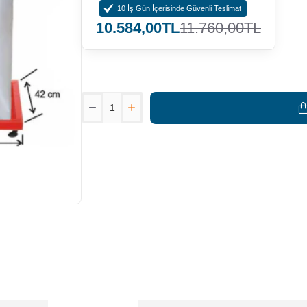
10 İş Gün İçerisinde Güvenli Teslimat
10.584,00TL
11.760,00TL