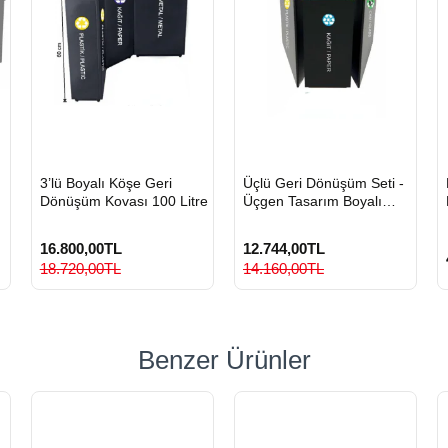
HIZLI
HIZLI
3’lü Boyalı Köşe Geri
Üçlü Geri Dönüşüm Seti -
GÖNDERİ
GÖNDERİ
Dönüşüm Kovası 100 Litre
Üçgen Tasarım Boyalı
Metal Sıfır Atık Kovası
16.800,00TL
12.744,00TL
18.720,00TL
14.160,00TL
Benzer Ürünler