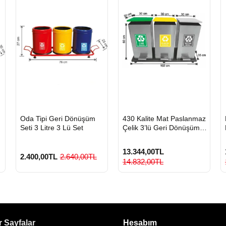
HIZLI
HIZLI
Oda Tipi Geri Dönüşüm
430 Kalite Mat Paslanmaz
GÖNDERİ
GÖNDERİ
Seti 3 Litre 3 Lü Set
Çelik 3’lü Geri Dönüşüm
Çöp Kovası Seti
13.344,00TL
2.400,00TL
2.640,00TL
14.832,00TL
 Sayfalar
Hesabım