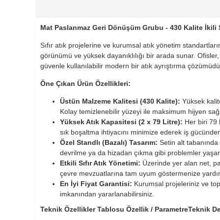
Mat Paslanmaz Geri Dönüşüm Grubu - 430 Kalite İkili Sıf
Sıfır atık projelerine ve kurumsal atık yönetim standartla
görünümü ve yüksek dayanıklılığı bir arada sunar. Ofisler, h
güvenle kullanılabilir modern bir atık ayrıştırma çözümüdü
Öne Çıkan Ürün Özellikleri:
Üstün Malzeme Kalitesi (430 Kalite):
Yüksek kalit
Kolay temizlenebilir yüzeyi ile maksimum hijyen sağl
Yüksek Atık Kapasitesi (2 x 79 Litre):
Her biri 79 
sık boşaltma ihtiyacını minimize ederek iş gücünden t
Özel Standlı (Bazalı) Tasarım:
Setin alt tabanında
devrilme ya da hizadan çıkma gibi problemler yaşan
Etkili Sıfır Atık Yönetimi:
Üzerinde yer alan net, par
çevre mevzuatlarına tam uyum göstermenize yardım
En İyi Fiyat Garantisi:
Kurumsal projeleriniz ve topl
imkanından yararlanabilirsiniz.
Teknik Özellikler Tablosu Özellik / ParametreTeknik De