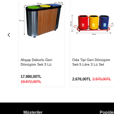
HIZLI
HIZLI
ik Geri
Ahşap Dekorlu Geri
Oda Tipi Geri Dönüşüm
GÖNDERİ
GÖNDERİ
sı Seti
Dönüşüm Seti 3 Lü
Seti 5 Litre 3 Lü Set
17.880,00TL
2.676,00TL
2.970,00TL
19.872,00TL
Müşteriler
Popüler