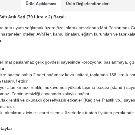
Ürün Açıklaması
Ürün Değerlendirmeleri
ır Atık Seti (79 Litre x 2) Bazalı
rına tam uyum sağlamak üzere özel olarak tasarlanan Mat Paslanmaz Geri 
astaneler, oteller, AVM'ler, kamu binaları, eğitim kurumları ve fabrikala
r.
eli mat paslanmaz çelik gövdesi sayesinde korozyona, paslanmaya, çizilm
ar.
litre hacme sahip 2 adet bağımsız kova ünitesi, toplamda 158 litrelik 
asarruf ettirir.
 yer alan kırmızı renkli, mukavemeti yüksek taşıma bazası (standı) saye
maz. Zemin temizliği esnasında kolaylık sağlar.
lak renkli ve okunaklı görsel/yazılı etiketler (Kağıt ve Plastik vb.) sayes
cı olur.
u alımlarınız için e-ticaret sitemiz üzerinden toptan fiyatına perakende 
taylar