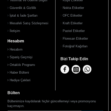
Teslimat ve Ödeme Bilgisi
Kuşe Etiketler
Güvenlik & Gizlilik
Nokta Etiketler
İptal & İade Şartları
OFC Etiketler
Mesafeli Satış Sözleşmesi
Kraft Etiketler
İletişim
Pastel Etiketler
Floresan Etiketler
Hesabım
Fotoğraf Kağıtları
Hesabım
Sipariş Geçmişi
Bizi Takip Edin
Ortaklık Programı
Haber Bülteni
Hediye Çekleri
Bülten
Bültenimize kaydolarak hiçbir güncellemeyi veya promosyonu
kaçırmayın.