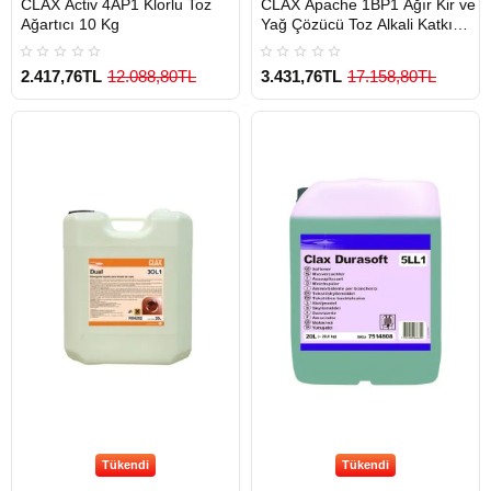
CLAX Activ 4AP1 Klorlu Toz
CLAX Apache 1BP1 Ağır Kir ve
Ağartıcı 10 Kg
Yağ Çözücü Toz Alkali Katkı
Maddesi
2.417,76TL
12.088,80TL
3.431,76TL
17.158,80TL
Tükendi
Tükendi