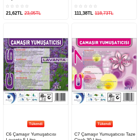
21,62TL
23,05TL
111,38TL
118,73TL
Tükendi
Tükendi
C6 Çamaşır Yumuşatıcısı
C7 Çamaşır Yumuşatıcısı Taze
Lavanta 5 Litre
Çiçek 30 Litre