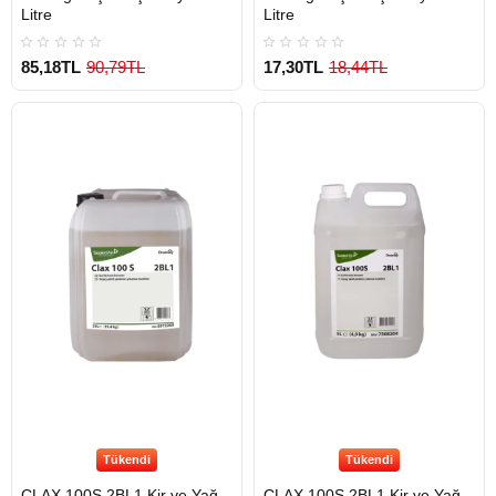
Litre
Litre
85,18TL
90,79TL
17,30TL
18,44TL
Tükendi
Tükendi
CLAX 100S 2BL1 Kir ve Yağ
CLAX 100S 2BL1 Kir ve Yağ