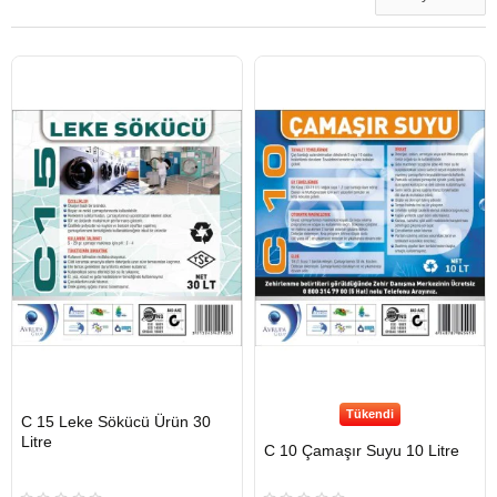
Tükendi
HIZLI
C 15 Leke Sökücü Ürün 30
GÖNDERİ
Litre
C 10 Çamaşır Suyu 10 Litre