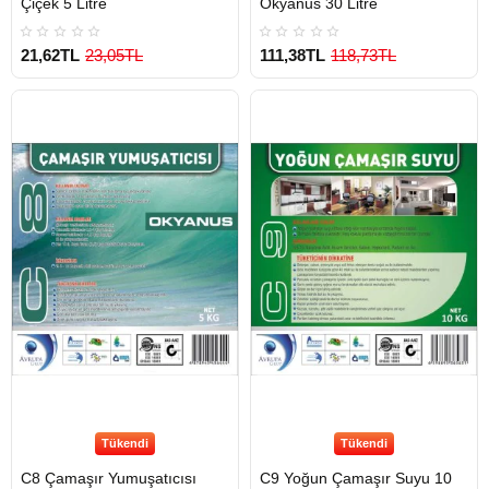
Çiçek 5 Litre
Okyanus 30 Litre
21,62TL
23,05TL
111,38TL
118,73TL
Tükendi
Tükendi
C8 Çamaşır Yumuşatıcısı
C9 Yoğun Çamaşır Suyu 10