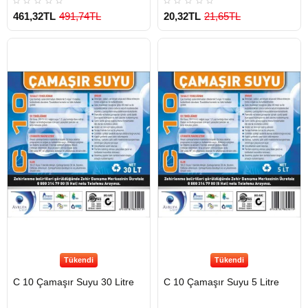
461,32TL
491,74TL
20,32TL
21,65TL
Çok Satılan Ürün
Tükendi
Tükendi
C 10 Çamaşır Suyu 30 Litre
C 10 Çamaşır Suyu 5 Litre