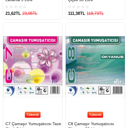
21,62TL
23,05TL
111,38TL
118,73TL
Tükendi
Tükendi
C7 Çamaşır Yumuşatıcısı Taze
C8 Çamaşır Yumuşatıcısı