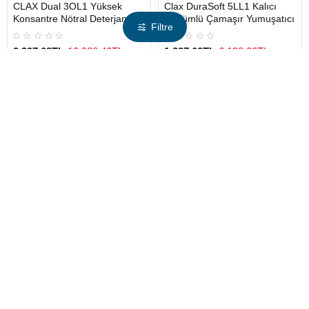
CLAX Dual 3OL1 Yüksek
Clax DuraSoft 5LL1 Kalıcı
Konsantre Nötral Deterjan
Parfümlü Çamaşır Yumuşatıcı
Filtre
3.397,68TL
16.988,40TL
1.227,60TL
6.138,00TL
Tükendi
Tükendi