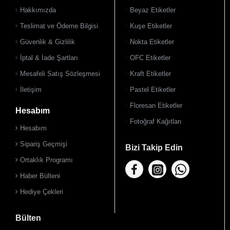
Hakkımızda
Beyaz Etiketler
Teslimat ve Ödeme Bilgisi
Kuşe Etiketler
900 TL Üzeri Kargo Ücretsiz
Güvenlik & Gizlilik
Nokta Etiketler
İptal & İade Şartları
OFC Etiketler
Mesafeli Satış Sözleşmesi
Kraft Etiketler
İletişim
Pastel Etiketler
Floresan Etiketler
Hesabım
Fotoğraf Kağıtları
Hesabım
Sipariş Geçmişi
Bizi Takip Edin
Ortaklık Programı
Haber Bülteni
Hediye Çekleri
Bülten