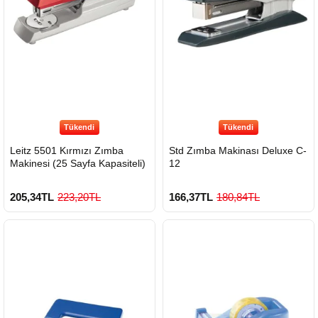
Tükendi
Tükendi
Leitz 5501 Kırmızı Zımba
Std Zımba Makinası Deluxe C-
Makinesi (25 Sayfa Kapasiteli)
12
205,34TL
223,20TL
166,37TL
180,84TL