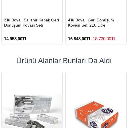
HIZLI
HIZLI
3’lü Boyalı Sallanır Kapak Geri
4'lü Boyalı Geri Dönüşüm
GÖNDERİ
GÖNDERİ
Dönüşüm Kovası Seti
Kovası Seti 216 Litre
14.958,00TL
16.848,00TL
18.720,00TL
Ürünü Alanlar Bunları Da Aldı