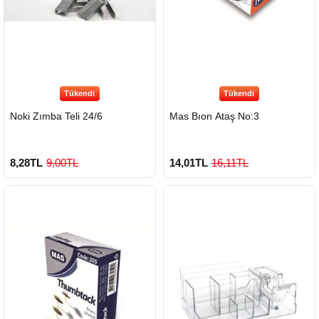
Tükendi
Tükendi
Noki Zımba Teli 24/6
Mas Bıon Ataş No:3
8,28TL
9,00TL
14,01TL
16,11TL