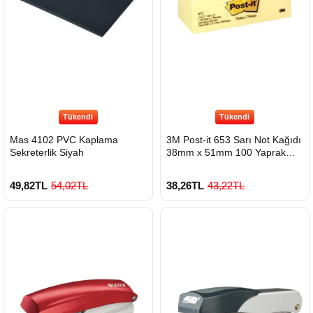
Tükendi
Tükendi
Mas 4102 PVC Kaplama
3M Post-it 653 Sarı Not Kağıdı
Sekreterlik Siyah
38mm x 51mm 100 Yaprak
12'Li Paket
49,82TL
54,02TL
38,26TL
43,22TL