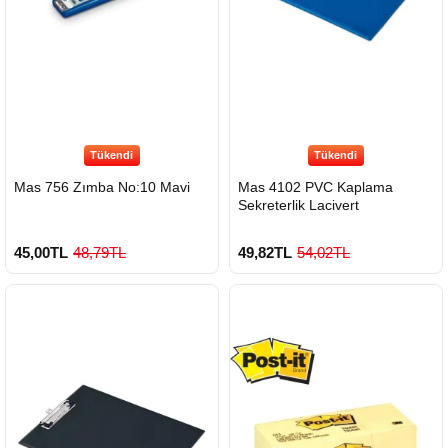
Tükendi
Tükendi
Mas 756 Zımba No:10 Mavi
Mas 4102 PVC Kaplama
Sekreterlik Lacivert
45,00TL
48,79TL
49,82TL
54,02TL