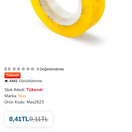
0.0
0
Değerlendirme
Tükendi
4441
Görüntülenme
Stok Adedi:
Tükendi
Marka:
Mas
Ürün Kodu:
Mas2623
8,41TL
9,11TL