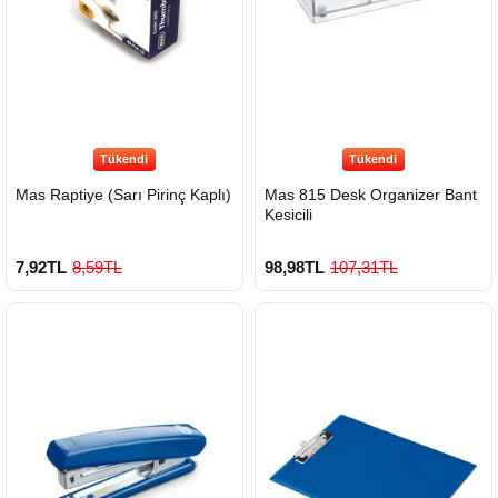
Tükendi
Tükendi
Mas Raptiye (Sarı Pirinç Kaplı)
Mas 815 Desk Organizer Bant
Kesicili
7,92TL
8,59TL
98,98TL
107,31TL