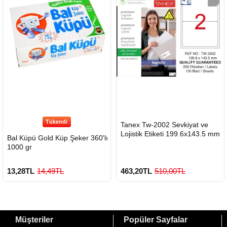
Tükendi
HIZLI
Tanex Tw-2002 Sevkiyat ve
GÖNDERİ
Lojistik Etiketi 199.6x143.5 mm
Bal Küpü Gold Küp Şeker 360'lı
1000 gr
13,28TL
14,49TL
463,20TL
510,00TL
Müşteriler
Popüler Sayfalar