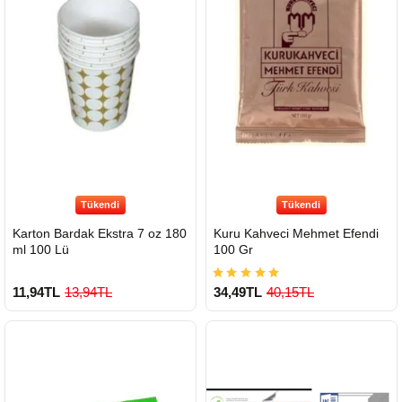
Tükendi
Tükendi
Karton Bardak Ekstra 7 oz 180
Kuru Kahveci Mehmet Efendi
ml 100 Lü
100 Gr
11,94TL
13,94TL
34,49TL
40,15TL