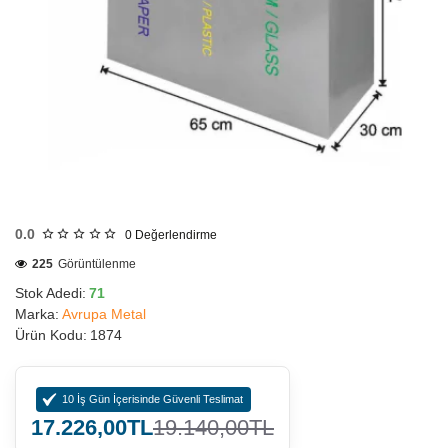
HIZLI
GÖNDERİ
0.0
0
Değerlendirme
225
Görüntülenme
Stok Adedi:
71
Marka:
Avrupa Metal
Ürün Kodu:
1874
10 İş Gün İçerisinde Güvenli Teslimat
17.226,00TL
19.140,00TL