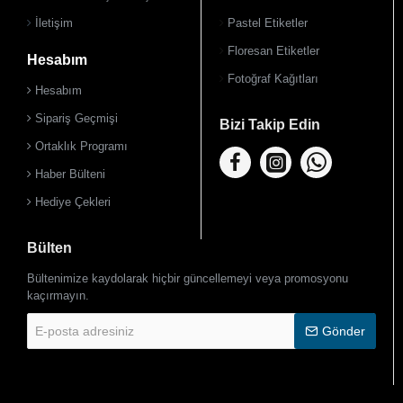
İletişim
Pastel Etiketler
Floresan Etiketler
Hesabım
Fotoğraf Kağıtları
Hesabım
Sipariş Geçmişi
Bizi Takip Edin
Ortaklık Programı
Haber Bülteni
Hediye Çekleri
Bülten
Bültenimize kaydolarak hiçbir güncellemeyi veya promosyonu
kaçırmayın.
E-
Gönder
posta
adresiniz