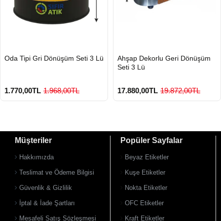
HIZLI
HIZLI
Oda Tipi Gri Dönüşüm Seti 3 Lü
Ahşap Dekorlu Geri Dönüşüm
GÖNDERİ
GÖNDERİ
Seti 3 Lü
1.770,00TL
1.968,00TL
17.880,00TL
19.872,00TL
Müşteriler
Popüler Sayfalar
Hakkımızda
Beyaz Etiketler
Teslimat ve Ödeme Bilgisi
Kuşe Etiketler
Güvenlik & Gizlilik
Nokta Etiketler
İptal & İade Şartları
OFC Etiketler
Mesafeli Satış Sözleşmesi
Kraft Etiketler