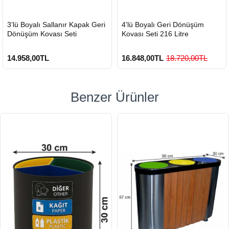
HIZLI
HIZLI
3’lü Boyalı Sallanır Kapak Geri
4'lü Boyalı Geri Dönüşüm
GÖNDERİ
GÖNDERİ
Dönüşüm Kovası Seti
Kovası Seti 216 Litre
14.958,00TL
16.848,00TL
18.720,00TL
Benzer Ürünler