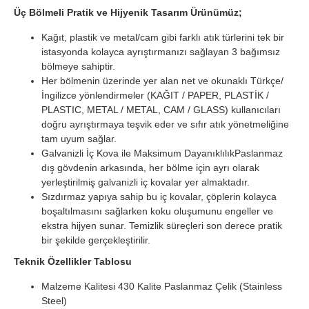
Üç Bölmeli Pratik ve Hijyenik Tasarım Ürünümüz;
Kağıt, plastik ve metal/cam gibi farklı atık türlerini tek bir
istasyonda kolayca ayrıştırmanızı sağlayan 3 bağımsız
bölmeye sahiptir.
Her bölmenin üzerinde yer alan net ve okunaklı Türkçe/
İngilizce yönlendirmeler (KAĞIT / PAPER, PLASTİK /
PLASTIC, METAL / METAL, CAM / GLASS) kullanıcıları
doğru ayrıştırmaya teşvik eder ve sıfır atık yönetmeliğine
tam uyum sağlar.
Galvanizli İç Kova ile Maksimum DayanıklılıkPaslanmaz
dış gövdenin arkasında, her bölme için ayrı olarak
yerleştirilmiş galvanizli iç kovalar yer almaktadır.
Sızdırmaz yapıya sahip bu iç kovalar, çöplerin kolayca
boşaltılmasını sağlarken koku oluşumunu engeller ve
ekstra hijyen sunar. Temizlik süreçleri son derece pratik
bir şekilde gerçekleştirilir.
Teknik Özellikler Tablosu
Malzeme Kalitesi 430 Kalite Paslanmaz Çelik (Stainless
Steel)