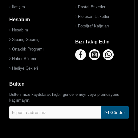
İletişim
Pastel Etiketler
Floresan Etiketler
Hesabım
Fotoğraf Kağıtları
Hesabım
Sipariş Geçmişi
Bizi Takip Edin
Ortaklık Programı
Haber Bülteni
Hediye Çekleri
Bülten
Bültenimize kaydolarak hiçbir güncellemeyi veya promosyonu
kaçırmayın.
E-
Gönder
posta
adresiniz