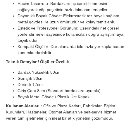
Hacim Tasarrufu: Bardakların iç içe istiflenmesini
sağlayarak çöp poşetinin hızlı dolmasını engeller.
Dayanıklı Boyalı Gövde: Elektrostatik toz boyalı sağlam
metal gövdesi ile uzun ömürlüdür ve kolay temizlenir.
Estetik ve Profesyonel Görünüm: Üzerindeki net görsel
yönlendirmeler sayesinde kullanıcıları doğru ayrıştırmaya
teşvik eder.
Kompakt Ölçüler: Dar alanlarda bile fazla yer kaplamadan
konumlandırılabilir.
Teknik Detaylar / Ölçüler Özellik
Bardak Yükseklik 80cm
Genişlik 30cm
Derinlik 17cm
Giriş Çapı 8cm (Standart bardaklara uyumlu)
Boyalı Metal Gövde / Plastik Üst Kapak
Kullanım Alanları :
Ofis ve Plaza Katları, Fabrikalar, Eğitim
Kurumları, Hastaneler, Otomat Alanları ve self-servis hizmet
veren tüm işletmeler için ideal bir atık yönetim çözümüdür.