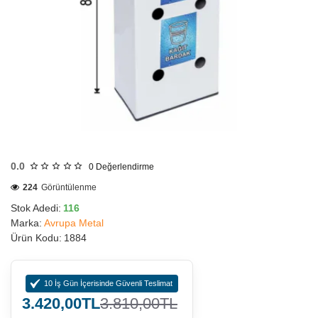
HIZLI
GÖNDERİ
0.0
0
Değerlendirme
224
Görüntülenme
Stok Adedi:
116
Marka:
Avrupa Metal
Ürün Kodu:
1884
10 İş Gün İçerisinde Güvenli Teslimat
3.420,00TL
3.810,00TL