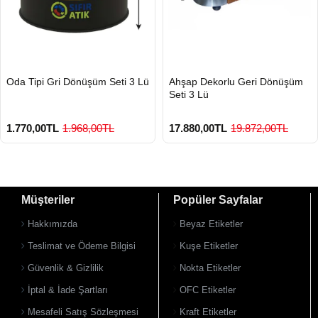
HIZLI
HIZLI
Oda Tipi Gri Dönüşüm Seti 3 Lü
Ahşap Dekorlu Geri Dönüşüm
GÖNDERİ
GÖNDERİ
Seti 3 Lü
1.770,00TL
1.968,00TL
17.880,00TL
19.872,00TL
Müşteriler
Popüler Sayfalar
Hakkımızda
Beyaz Etiketler
Teslimat ve Ödeme Bilgisi
Kuşe Etiketler
Güvenlik & Gizlilik
Nokta Etiketler
İptal & İade Şartları
OFC Etiketler
Mesafeli Satış Sözleşmesi
Kraft Etiketler