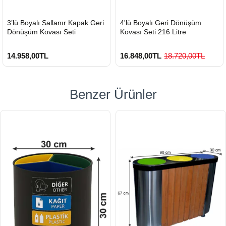
HIZLI
HIZLI
3’lü Boyalı Sallanır Kapak Geri
4'lü Boyalı Geri Dönüşüm
GÖNDERİ
GÖNDERİ
Dönüşüm Kovası Seti
Kovası Seti 216 Litre
14.958,00TL
16.848,00TL
18.720,00TL
Benzer Ürünler