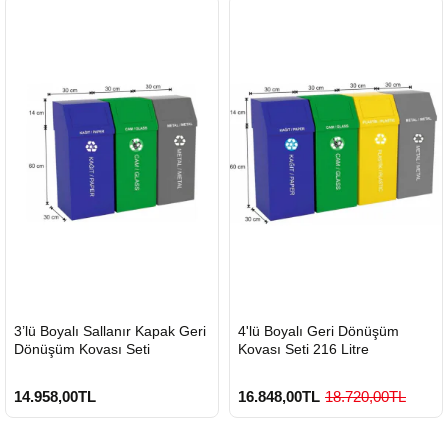
HIZLI
HIZLI
3’lü Boyalı Sallanır Kapak Geri
4'lü Boyalı Geri Dönüşüm
GÖNDERİ
GÖNDERİ
Dönüşüm Kovası Seti
Kovası Seti 216 Litre
14.958,00TL
16.848,00TL
18.720,00TL