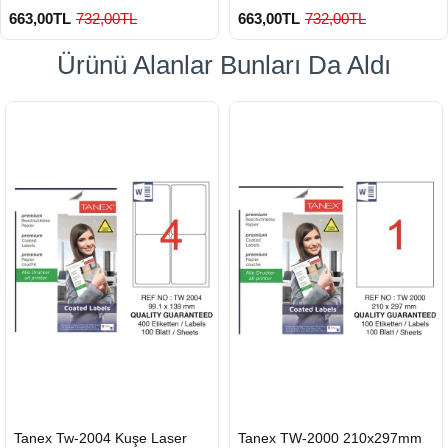
663,00TL
732,00TL
663,00TL
732,00TL
Ürünü Alanlar Bunları Da Aldı
900 TL Üzeri Kargo Ücretsiz
900 TL Üzeri Kargo Ücretsiz
HIZLI
HIZLI
Tanex Tw-2004 Kuşe Laser
Tanex TW-2000 210x297mm
GÖNDERİ
GÖNDERİ