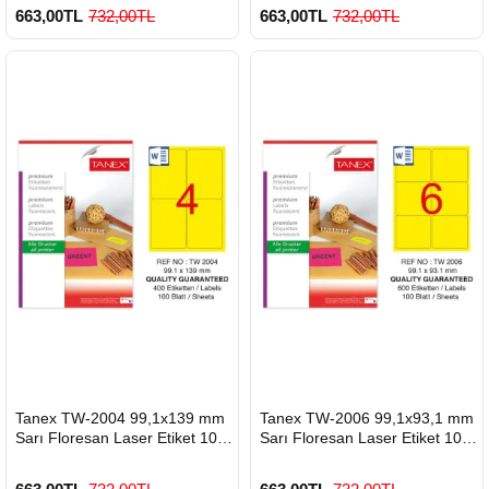
663,00TL
732,00TL
663,00TL
732,00TL
900 TL Üzeri Kargo Ücretsiz
900 TL Üzeri Kargo Ücretsiz
HIZLI
HIZLI
Tanex TW-2004 99,1x139 mm
Tanex TW-2006 99,1x93,1 mm
GÖNDERİ
GÖNDERİ
Sarı Floresan Laser Etiket 100
Sarı Floresan Laser Etiket 100
Lü
Lü