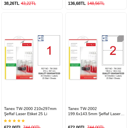
38,26TL
43,22TL
136,68TL
148,56TL
HIZLI
HIZLI
Tanex TW-2000 210x297mm
Tanex TW-2002
GÖNDERİ
GÖNDERİ
Şeffaf Laser Etiket 25 Li
199.6x143.5mm Şeffaf Laser
Etiket 50 Li
672,00TL
744,00TL
672,00TL
744,00TL