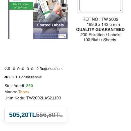
HIZLI
GÖNDERİ
0.0
0
Değerlendirme
6301
Görüntülenme
Stok Adedi:
260
Marka:
Tanex
Ürün Kodu:
TW2002LAS21100
505,20TL
556,80TL