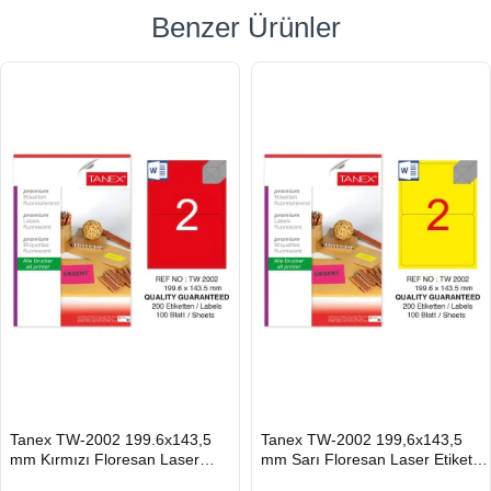
Benzer Ürünler
HIZLI
HIZLI
Tanex TW-2002 199.6x143,5
Tanex TW-2002 199,6x143,5
GÖNDERİ
GÖNDERİ
mm Kırmızı Floresan Laser
mm Sarı Floresan Laser Etiket
Etiket 100 Lü
100 Lü