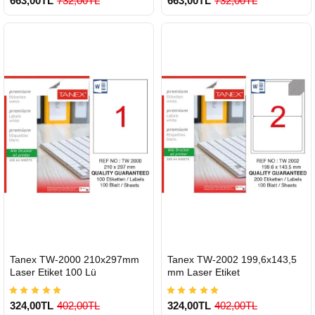
663,00TL
732,00TL
663,00TL
732,00TL
900 TL Üzeri Kargo Ücretsiz
900 TL Üzeri Kargo Ücretsiz
HIZLI
HIZLI
Tanex TW-2000 210x297mm
Tanex TW-2002 199,6x143,5
GÖNDERİ
GÖNDERİ
Laser Etiket 100 Lü
mm Laser Etiket
324,00TL
402,00TL
324,00TL
402,00TL