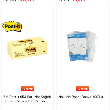
900 TL Üzeri Kargo Ücretsiz
Tükendi
Tükendi
3M Post-it 653 Sarı Not Kağıdı
Noki Hd Poşet Dosya 100'Lü
38mm x 51mm 100 Yaprak
12'Li Paket