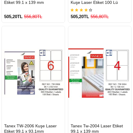
Etiket 99.1 x 139 mm
Kuşe Laser Etiket 100 Lü
505,20TL
556,80TL
505,20TL
556,80TL
900 TL Üzeri Kargo Ücretsiz
900 TL Üzeri Kargo Ücretsiz
HIZLI
HIZLI
Tanex TW-2006 Kuşe Laser
Tanex Tw-2004 Laser Etiket
GÖNDERİ
GÖNDERİ
Etiket 99,1 x 93,1mm
99,1 x 139 mm