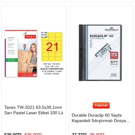
900 TL Üzeri Kargo Ücretsiz
900 TL Üzeri Kargo Ücretsiz
Tükendi
HIZLI
Tanex TW-2021 63,5x38,1mm
GÖNDERİ
Sarı Pastel Laser Etiket 100 Lü
Durable Duraclip 60 Sayfa
Kapasiteli Sıkıştırmalı Dosya
Siyah
576,00TL
636,00TL
27,72TL
29,40TL