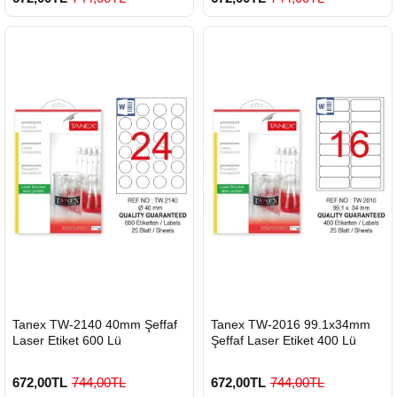
900 TL Üzeri Kargo Ücretsiz
900 TL Üzeri Kargo Ücretsiz
HIZLI
HIZLI
Tanex TW-2140 40mm Şeffaf
Tanex TW-2016 99.1x34mm
GÖNDERİ
GÖNDERİ
Laser Etiket 600 Lü
Şeffaf Laser Etiket 400 Lü
672,00TL
744,00TL
672,00TL
744,00TL