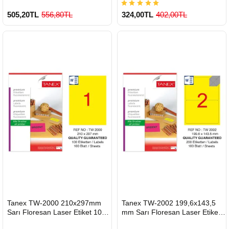
505,20TL
556,80TL
324,00TL
402,00TL
900 TL Üzeri Kargo Ücretsiz
900 TL Üzeri Kargo Ücretsiz
HIZLI
HIZLI
Tanex TW-2000 210x297mm
Tanex TW-2002 199,6x143,5
GÖNDERİ
GÖNDERİ
Sarı Floresan Laser Etiket 100
mm Sarı Floresan Laser Etiket
Lü
100 Lü