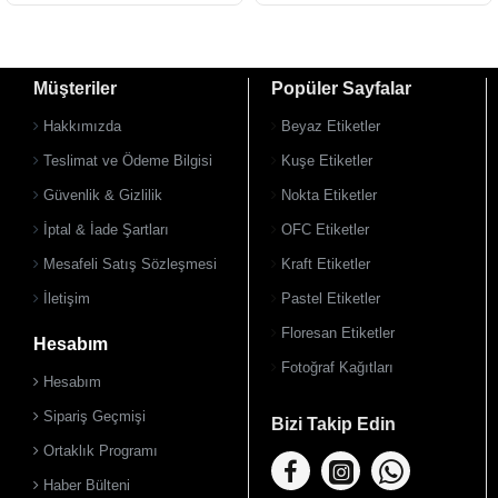
Müşteriler
Popüler Sayfalar
Hakkımızda
Beyaz Etiketler
Teslimat ve Ödeme Bilgisi
Kuşe Etiketler
Güvenlik & Gizlilik
Nokta Etiketler
900 TL Üzeri Kargo Ücretsiz
900 TL Üzeri Kargo Ücretsiz
İptal & İade Şartları
OFC Etiketler
Mesafeli Satış Sözleşmesi
Kraft Etiketler
İletişim
Pastel Etiketler
Floresan Etiketler
Hesabım
Fotoğraf Kağıtları
Hesabım
Sipariş Geçmişi
Bizi Takip Edin
Ortaklık Programı
Haber Bülteni