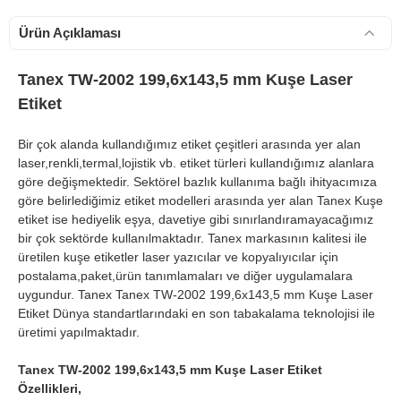
Ürün Açıklaması
Tanex TW-2002 199,6x143,5 mm Kuşe Laser
Etiket
Bir çok alanda kullandığımız etiket çeşitleri arasında yer alan
900 TL Üzeri Kargo Ücretsiz
laser,renkli,termal,lojistik vb. etiket türleri kullandığımız alanlara
göre değişmektedir. Sektörel bazlık kullanıma bağlı ihityacımıza
göre belirlediğimiz etiket modelleri arasında yer alan Tanex Kuşe
etiket ise hediyelik eşya, davetiye gibi sınırlandıramayacağımız
bir çok sektörde kullanılmaktadır. Tanex markasının kalitesi ile
üretilen kuşe etiketler laser yazıcılar ve kopyalıyıcılar için
postalama,paket,ürün tanımlamaları ve diğer uygulamalara
uygundur. Tanex Tanex TW-2002 199,6x143,5 mm Kuşe Laser
Etiket Dünya standartlarındaki en son tabakalama teknolojisi ile
üretimi yapılmaktadır.
Tanex TW-2002 199,6x143,5 mm Kuşe Laser Etiket
Özellikleri,