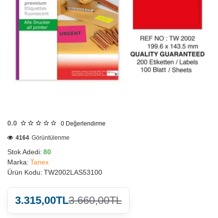
HIZLI
GÖNDERİ
0.0
0
Değerlendirme
4164
Görüntülenme
Stok Adedi:
80
Marka:
Tanex
Ürün Kodu:
TW2002LAS53100
3.315,00TL
3.660,00TL