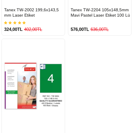
HIZLI
HIZLI
Tanex TW-2002 199,6x143,5
Tanex TW-2204 105x148,5mm
GÖNDERİ
GÖNDERİ
mm Laser Etiket
Mavi Pastel Laser Etiket 100 Lü
324,00TL
402,00TL
576,00TL
636,00TL
900 TL Üzeri Kargo Ücretsiz
900 TL Üzeri Kargo Ücretsiz