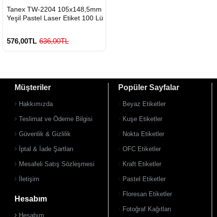
HIZLI
Tanex TW-2204 105x148,5mm
GÖNDERİ
Yeşil Pastel Laser Etiket 100 Lü
576,00TL
636,00TL
Müşteriler
Popüler Sayfalar
Hakkımızda
Beyaz Etiketler
Teslimat ve Ödeme Bilgisi
Kuşe Etiketler
Güvenlik & Gizlilik
Nokta Etiketler
900 TL Üzeri Kargo Ücretsiz
İptal & İade Şartları
OFC Etiketler
Mesafeli Satış Sözleşmesi
Kraft Etiketler
İletişim
Pastel Etiketler
Floresan Etiketler
Hesabım
Fotoğraf Kağıtları
Hesabım