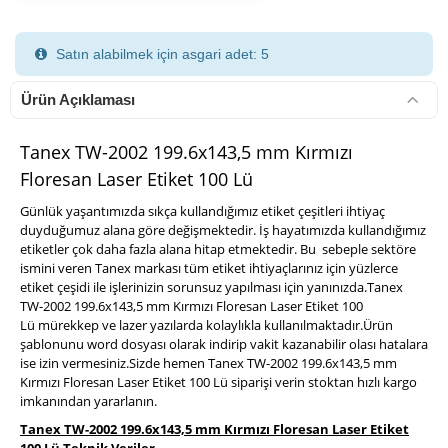
Satın alabilmek için asgari adet: 5
Ürün Açıklaması
Tanex TW-2002 199.6x143,5 mm Kırmızı
Floresan Laser Etiket 100 Lü
900 TL Üzeri Kargo Ücretsiz
Günlük yaşantımızda sıkça kullandığımız etiket çeşitleri ihtiyaç
duyduğumuz alana göre değişmektedir. İş hayatımızda kullandığımız
etiketler çok daha fazla alana hitap etmektedir. Bu sebeple sektöre
ismini veren Tanex markası tüm etiket ihtiyaçlarınız için yüzlerce
etiket çeşidi ile işlerinizin sorunsuz yapılması için yanınızda.Tanex
TW-2002 199.6x143,5 mm Kırmızı Floresan Laser Etiket 100
Lü mürekkep ve lazer yazılarda kolaylıkla kullanılmaktadır.Ürün
şablonunu word dosyası olarak indirip vakit kazanabilir olası hatalara
ise izin vermesiniz.Sizde hemen Tanex TW-2002 199.6x143,5 mm
Kırmızı Floresan Laser Etiket 100 Lü siparişi verin stoktan hızlı kargo
imkanından yararlanın.
Tanex TW-2002 199.6x143,5 mm Kırmızı Floresan Laser Etiket