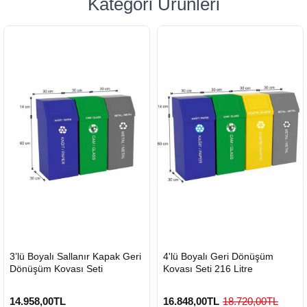
Kategori Ürünleri
HIZLI
HIZLI
3’lü Boyalı Sallanır Kapak Geri
4'lü Boyalı Geri Dönüşüm
GÖNDERİ
GÖNDERİ
Dönüşüm Kovası Seti
Kovası Seti 216 Litre
14.958,00TL
16.848,00TL
18.720,00TL