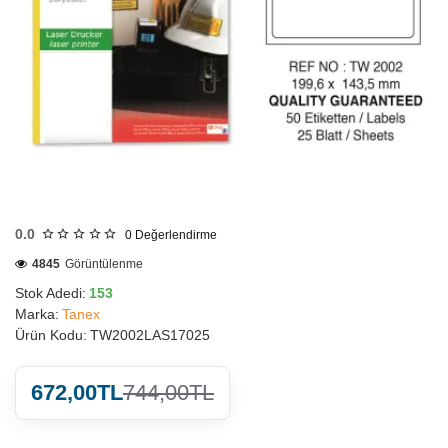
HIZLI
GÖNDERİ
0.0
0
Değerlendirme
4845
Görüntülenme
Stok Adedi:
153
Marka:
Tanex
Ürün Kodu:
TW2002LAS17025
672,00TL
744,00TL