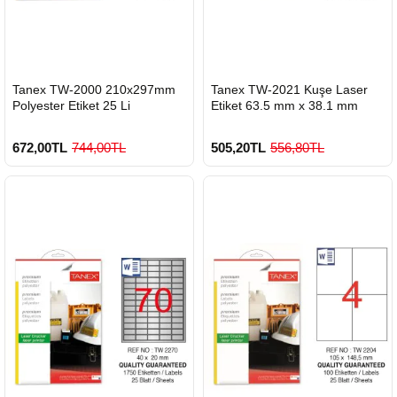
HIZLI
HIZLI
Tanex TW-2000 210x297mm
Tanex TW-2021 Kuşe Laser
GÖNDERİ
GÖNDERİ
Polyester Etiket 25 Li
Etiket 63.5 mm x 38.1 mm
672,00TL
744,00TL
505,20TL
556,80TL
900 TL Üzeri Kargo Ücretsiz
900 TL Üzeri Kargo Ücretsiz