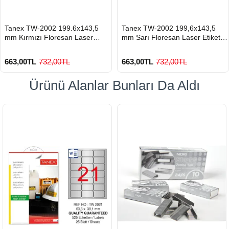
HIZLI
HIZLI
Tanex TW-2002 199.6x143,5
Tanex TW-2002 199,6x143,5
GÖNDERİ
GÖNDERİ
mm Kırmızı Floresan Laser
mm Sarı Floresan Laser Etiket
Etiket 100 Lü
100 Lü
663,00TL
732,00TL
663,00TL
732,00TL
Ürünü Alanlar Bunları Da Aldı
900 TL Üzeri Kargo Ücretsiz
900 TL Üzeri Kargo Ücretsiz