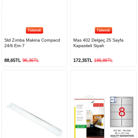
Tükendi
Tükendi
Std Zımba Makina Compacd
Mas 402 Delgeç 25 Sayfa
24/6 Em-7
Kapasiteli Siyah
88,65TL
96,36TL
172,35TL
186,86TL