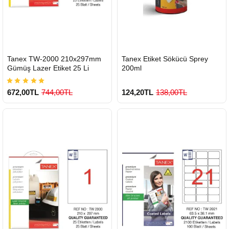
HIZLI
HIZLI
Tanex TW-2000 210x297mm
Tanex Etiket Sökücü Sprey
GÖNDERİ
GÖNDERİ
Gümüş Lazer Etiket 25 Li
200ml
672,00TL
744,00TL
124,20TL
138,00TL
900 TL Üzeri Kargo Ücretsiz