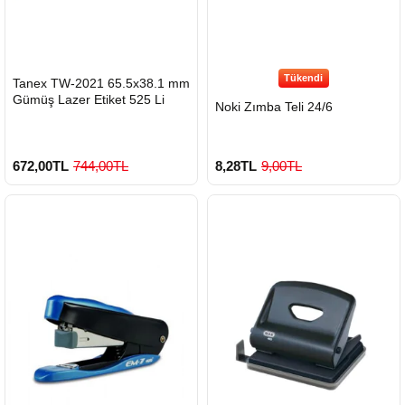
Tükendi
HIZLI
Tanex TW-2021 65.5x38.1 mm
GÖNDERİ
Gümüş Lazer Etiket 525 Li
Noki Zımba Teli 24/6
672,00TL
744,00TL
8,28TL
9,00TL
900 TL Üzeri Kargo Ücretsiz