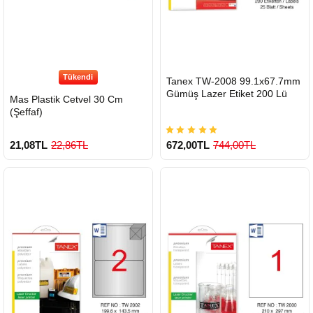
Tükendi
HIZLI
Tanex TW-2008 99.1x67.7mm
GÖNDERİ
Gümüş Lazer Etiket 200 Lü
Mas Plastik Cetvel 30 Cm
(Şeffaf)
21,08TL
22,86TL
672,00TL
744,00TL
900 TL Üzeri Kargo Ücretsiz