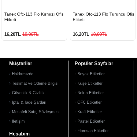
HIZLI
HIZLI
Tanex Ofc-113 Flo Kırmızı Ofis
Tanex Ofc-113 Flo Turuncu Ofis
GÖNDERİ
GÖNDERİ
Etiketi
Etiketi
16,20TL
18,00TL
16,20TL
18,00TL
Müşteriler
Popüler Sayfalar
Hakkımızda
Beyaz Etiketler
Teslimat ve Ödeme Bilgisi
Kuşe Etiketler
Güvenlik & Gizlilik
Nokta Etiketler
İptal & İade Şartları
OFC Etiketler
Mesafeli Satış Sözleşmesi
Kraft Etiketler
İletişim
Pastel Etiketler
Floresan Etiketler
Hesabım