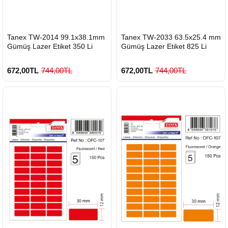
HIZLI
HIZLI
Tanex TW-2014 99.1x38.1mm
Tanex TW-2033 63.5x25.4 mm
GÖNDERİ
GÖNDERİ
Gümüş Lazer Etiket 350 Li
Gümüş Lazer Etiket 825 Li
672,00TL
744,00TL
672,00TL
744,00TL
900 TL Üzeri Kargo Ücretsiz
900 TL Üzeri Kargo Ücretsiz