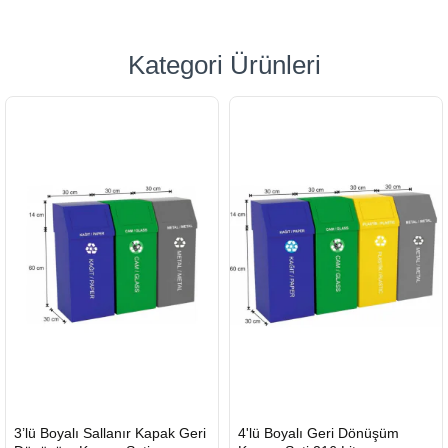
Kategori Ürünleri
HIZLI
HIZLI
3’lü Boyalı Sallanır Kapak Geri
4'lü Boyalı Geri Dönüşüm
GÖNDERİ
GÖNDERİ