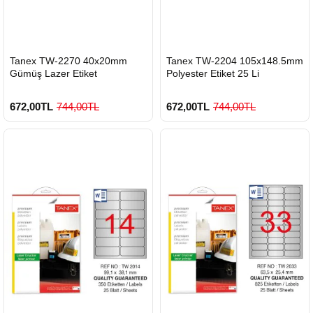
HIZLI
HIZLI
Tanex TW-2270 40x20mm
Tanex TW-2204 105x148.5mm
GÖNDERİ
GÖNDERİ
Gümüş Lazer Etiket
Polyester Etiket 25 Li
672,00TL
744,00TL
672,00TL
744,00TL
900 TL Üzeri Kargo Ücretsiz
900 TL Üzeri Kargo Ücretsiz