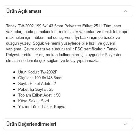
Ürün Açıklaması
Tanex TW-2002 199.6x143.5mm Polyester Etiket 25 Li Tüm laser
yazıcılar, fotokopi makineleri, renkli lazer yazıcıları ve renkli fotokopi
makineleri için mükemmel sonuç verir. İyi baskı için pürüzsüz ve
düzgün yüzey. Soğuk ve nemli yüzeylerde bile hızlı ve güvenli
yapışma. Çevre dostu ve sürdürülebilir FSC sertifikalıdır. Tanex
900 TL Üzeri Kargo Ücretsiz
Polyester etiketler dış mekan kullanımları için uygundur.Polyester
olmaları nedeni ile çok sağlam ve kolay yıpranmazlar.
Ürün Kodu : Tw-2002P
Ölçüler : 199.6x143.5mm
Sayfa Etiket Adeti : 2
Paket İçi Sayfa : 25
Toplam Etiket Adeti : 50
Köşe Şekli : Sivri
Yazıcı Türü : Lazer, Kopya
Ürün Değerlendirmeleri