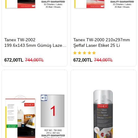
HIZLI
HIZLI
Tanex TW-2002
Tanex TW-2000 210x297mm
GÖNDERİ
GÖNDERİ
199.6x143.5mm Gümüş Lazer
Şeffaf Laser Etiket 25 Li
Etiket 50 Li
672,00TL
744,00TL
672,00TL
744,00TL
900 TL Üzeri Kargo Ücretsiz
900 TL Üzeri Kargo Ücretsiz