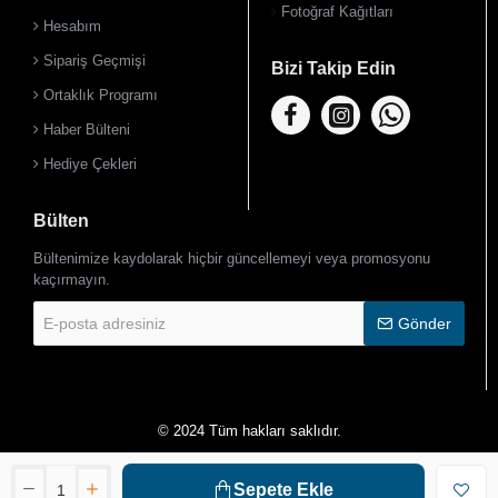
Fotoğraf Kağıtları
Hesabım
Sipariş Geçmişi
Bizi Takip Edin
Ortaklık Programı
Haber Bülteni
Hediye Çekleri
Bülten
Bültenimize kaydolarak hiçbir güncellemeyi veya promosyonu
kaçırmayın.
E-
Gönder
posta
adresiniz
© 2024 Tüm hakları saklıdır.
Sepete Ekle