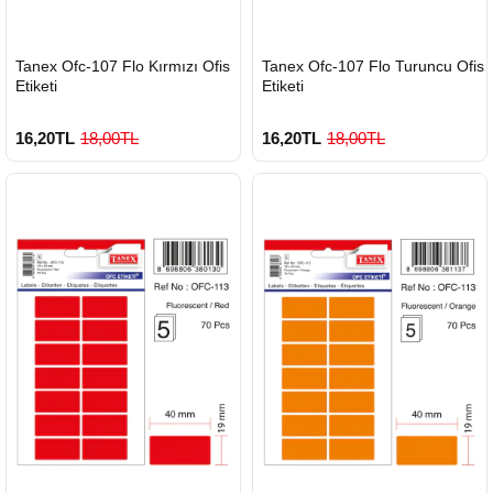
HIZLI
HIZLI
Tanex Ofc-107 Flo Kırmızı Ofis
Tanex Ofc-107 Flo Turuncu Ofis
GÖNDERİ
GÖNDERİ
Etiketi
Etiketi
16,20TL
18,00TL
16,20TL
18,00TL