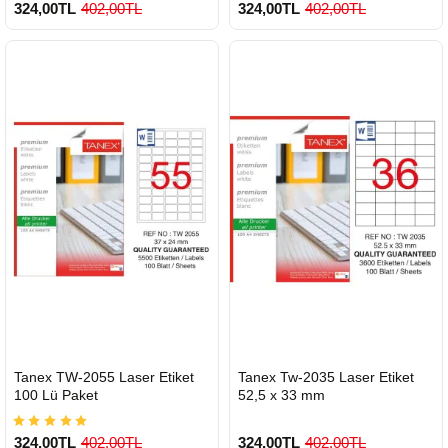
324,00TL
402,00TL
324,00TL
402,00TL
900 TL Üzeri Kargo Ücretsiz
900 TL Üzeri Kargo Ücretsiz
HIZLI
HIZLI
Tanex TW-2055 Laser Etiket
Tanex Tw-2035 Laser Etiket
GÖNDERİ
GÖNDERİ
100 Lü Paket
52,5 x 33 mm
324,00TL
402,00TL
324,00TL
402,00TL