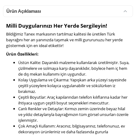
Ürün Açıklaması
Milli Duygularınızı Her Yerde Sergileyin!
Bildiğimiz Tanex markasının tartılmaz kalitesi ile üretilen Türk
bayrağını her an yanınızda taşımak ve milli gururunuzu her yerde
göstermek için en ideal etikettir!
Ürün Özellikleri:
Üstün Kalite: Dayanıklı malzeme kullanılarak üretilmiştir. Suya,
çizilmelere ve solmaya karşı dayanıklıdır, böylece hem iç hem
de dış mekan kullanımı için uygundur.
Kolay Uygulama ve Çıkarma: Yapışkan arka yüzeyi sayesinde
çeşitli yüzeylere kolayca uygulanabilir ve sökülürken iz
bırakmaz.
Çeşitli Boyutlar: Araç kapılarından telefon kılıflarına kadar her
ihtiyaca uygun çeşitli boyut seçenekleri mevcuttur.
Canlı Renkler ve Detaylar: Kırmızı zemin üzerinde beyaz hilal
ve yıldız detaylarıyla bayrağımızın tüm görsel unsurları özenle
işlenmiştir.
Çok Amaçlı Kullanım: Aracınız, bilgisayarınız, telefonunuz, ev
dekorasyon ürünleriniz ve daha fazlasında gururla