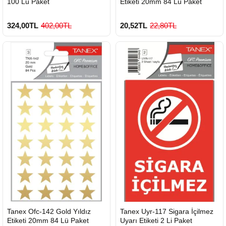
100 Lü Paket
Etiketi 20mm 84 Lü Paket
324,00TL
402,00TL
20,52TL
22,80TL
900 TL Üzeri Kargo Ücretsiz
HIZLI
HIZLI
Tanex Ofc-142 Gold Yıldız
Tanex Uyr-117 Sigara İçilmez
GÖNDERİ
GÖNDERİ
Etiketi 20mm 84 Lü Paket
Uyarı Etiketi 2 Li Paket