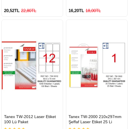
20,52TL
22,80TL
16,20TL
18,00TL
HIZLI
HIZLI
Tanex TW-2012 Laser Etiket
Tanex TW-2000 210x297mm
GÖNDERİ
GÖNDERİ
100 Lü Paket
Şeffaf Laser Etiket 25 Li