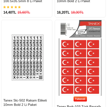
100.5x35.5mm 8 Li Paket
10mm Bold 2 Li Paket
14,40TL
15,60TL
16,20TL
18,00TL
Çok Satılan Ürün
Tükendi
HIZLI
Tanex Stc-502 Rakam Etiketi
GÖNDERİ
10mm Bold 2 Li Paket
Tanex Byrk-103 Türk Bayrağı