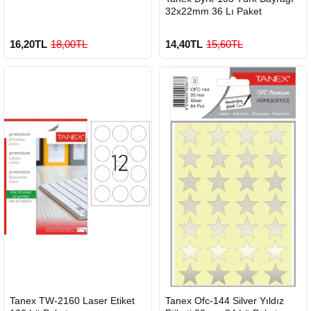
32x22mm 36 Lı Paket
16,20TL
18,00TL
14,40TL
15,60TL
HIZLI
HIZLI
Tanex TW-2160 Laser Etiket
Tanex Ofc-144 Silver Yıldız
GÖNDERİ
GÖNDERİ