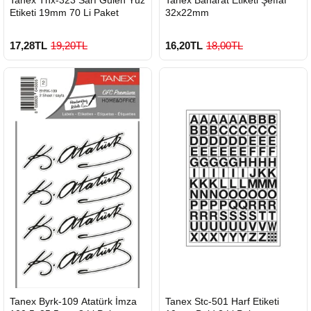
GÖNDERİ
GÖNDERİ
Etiketi 19mm 70 Li Paket
32x22mm
17,28TL
19,20TL
16,20TL
18,00TL
HIZLI
HIZLI
Tanex Byrk-109 Atatürk İmza
Tanex Stc-501 Harf Etiketi
GÖNDERİ
GÖNDERİ