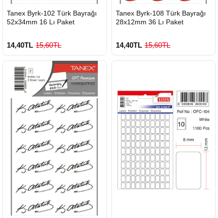
HIZLI
HIZLI
Tanex Byrk-102 Türk Bayrağı
Tanex Byrk-108 Türk Bayrağı
GÖNDERİ
GÖNDERİ
52x34mm 16 Lı Paket
28x12mm 36 Lı Paket
14,40TL
15,60TL
14,40TL
15,60TL
Çok Satılan Ürün