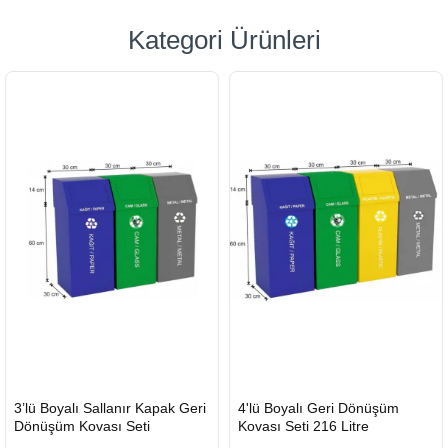
Kategori Ürünleri
HIZLI
HIZLI
3’lü Boyalı Sallanır Kapak Geri
4'lü Boyalı Geri Dönüşüm
GÖNDERİ
GÖNDERİ
Dönüşüm Kovası Seti
Kovası Seti 216 Litre