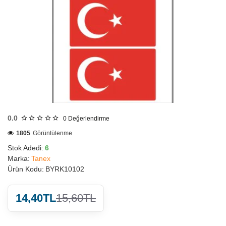
HIZLI
GÖNDERİ
0.0
0
Değerlendirme
1805
Görüntülenme
Stok Adedi:
6
Marka:
Tanex
Ürün Kodu:
BYRK10102
14,40TL
15,60TL