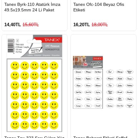
HIZLI
HIZLI
Tanex Byrk-110 Atatürk İmza
Tanex Ofc-104 Beyaz Ofis
GÖNDERİ
GÖNDERİ
49.5x19.5mm 24 Li Paket
Etiketi
14,40TL
15,60TL
16,20TL
18,00TL
HIZLI
HIZLI
Tanex Tnx-323 Sarı Gülen Yüz
Tanex Baharat Etiketi Şeffaf