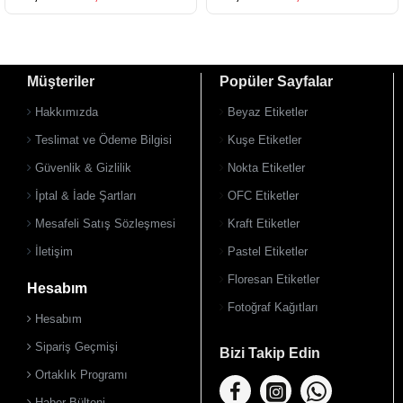
Müşteriler
Popüler Sayfalar
Hakkımızda
Beyaz Etiketler
Teslimat ve Ödeme Bilgisi
Kuşe Etiketler
Güvenlik & Gizlilik
Nokta Etiketler
900 TL Üzeri Kargo Ücretsiz
900 TL Üzeri Kargo Ücretsiz
İptal & İade Şartları
OFC Etiketler
Mesafeli Satış Sözleşmesi
Kraft Etiketler
İletişim
Pastel Etiketler
Floresan Etiketler
Hesabım
Fotoğraf Kağıtları
Hesabım
Sipariş Geçmişi
Bizi Takip Edin
Ortaklık Programı
Haber Bülteni