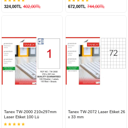
324,00TL
402,00TL
672,00TL
744,00TL
900 TL Üzeri Kargo Ücretsiz
900 TL Üzeri Kargo Ücretsiz
HIZLI
HIZLI
Tanex TW-2000 210x297mm
Tanex TW-2072 Laser Etiket 26
GÖNDERİ
GÖNDERİ
Laser Etiket 100 Lü
x 33 mm