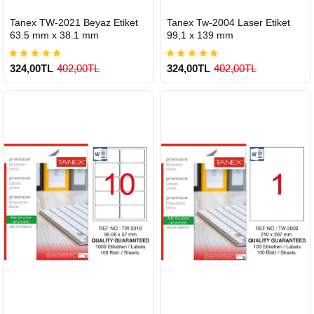
HIZLI
HIZLI
Tanex TW-2021 Beyaz Etiket
Tanex Tw-2004 Laser Etiket
GÖNDERİ
GÖNDERİ
63.5 mm x 38.1 mm
99,1 x 139 mm
324,00TL
402,00TL
324,00TL
402,00TL
900 TL Üzeri Kargo Ücretsiz
900 TL Üzeri Kargo Ücretsiz