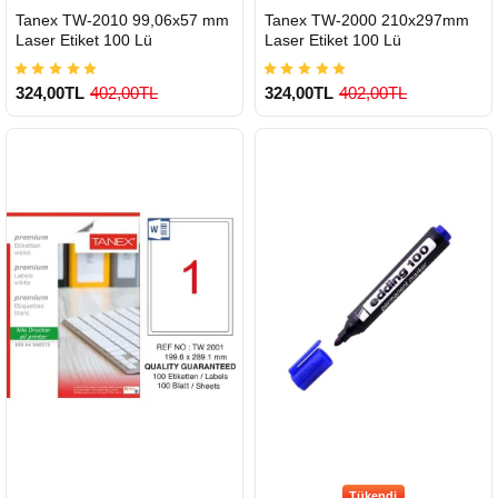
HIZLI
HIZLI
Tanex TW-2010 99,06x57 mm
Tanex TW-2000 210x297mm
GÖNDERİ
GÖNDERİ
Laser Etiket 100 Lü
Laser Etiket 100 Lü
324,00TL
402,00TL
324,00TL
402,00TL
900 TL Üzeri Kargo Ücretsiz
900 TL Üzeri Kargo Ücretsiz
Tükendi
HIZLI