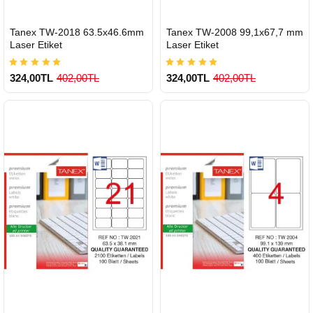
HIZLI
HIZLI
Tanex TW-2018 63.5x46.6mm
Tanex TW-2008 99,1x67,7 mm
GÖNDERİ
GÖNDERİ
Laser Etiket
Laser Etiket
324,00TL
402,00TL
324,00TL
402,00TL
900 TL Üzeri Kargo Ücretsiz
900 TL Üzeri Kargo Ücretsiz