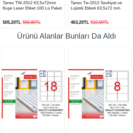
HIZLI
HIZLI
Tanex TW-2012 63,5x72mm
Tanex Tw-2012 Sevkiyat ve
GÖNDERİ
GÖNDERİ
Kuşe Laser Etiket 100 Lü Paket
Lojistik Etiketi 63,5x72 mm
505,20TL
556,80TL
463,20TL
510,00TL
Ürünü Alanlar Bunları Da Aldı
900 TL Üzeri Kargo Ücretsiz
900 TL Üzeri Kargo Ücretsiz