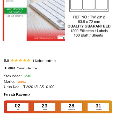
HIZLI
GÖNDERİ
5.0
4
Değerlendirme
6891
Görüntülenme
Stok Adedi:
1240
Marka:
Tanex
Ürün Kodu:
TW2012LAS10100
Fırsatı Kaçırma
02
23
28
30
Gün
Saat
Dakika
Saniye