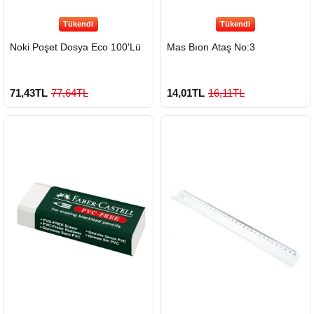
Tükendi
Tükendi
Noki Poşet Dosya Eco 100'Lü
Mas Bıon Ataş No:3
71,43TL
77,64TL
14,01TL
16,11TL