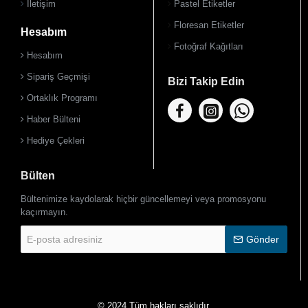
İletişim
Pastel Etiketler
Floresan Etiketler
Hesabım
Fotoğraf Kağıtları
Hesabım
Sipariş Geçmişi
Bizi Takip Edin
Ortaklık Programı
Haber Bülteni
Hediye Çekleri
Bülten
Bültenimize kaydolarak hiçbir güncellemeyi veya promosyonu
kaçırmayın.
E-
Gönder
posta
adresiniz
© 2024 Tüm hakları saklıdır.