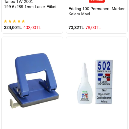
Tanex TW-2001
GÖNDERİ
199.6x289.1mm Laser Etiket
Edding 100 Permanent Marker
100 Lü
Kalem Mavi
324,00TL
402,00TL
73,32TL
78,00TL
900 TL Üzeri Kargo Ücretsiz