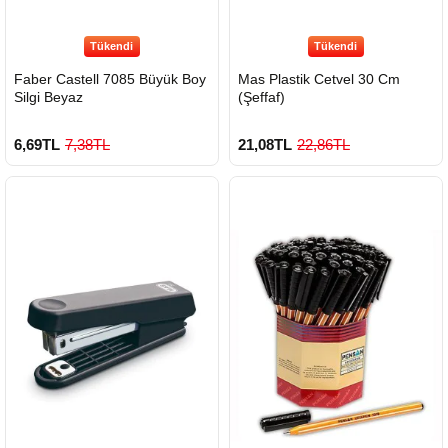
Tükendi
Tükendi
Faber Castell 7085 Büyük Boy
Mas Plastik Cetvel 30 Cm
Silgi Beyaz
(Şeffaf)
6,69TL
7,38TL
21,08TL
22,86TL