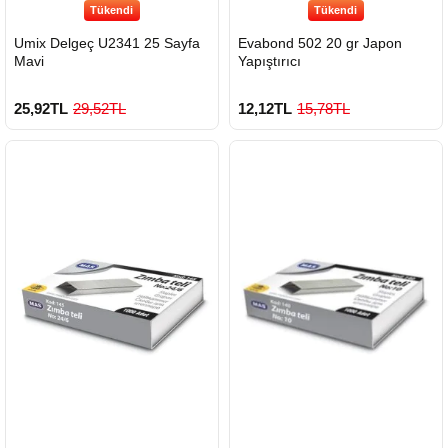
Tükendi
Tükendi
Umix Delgeç U2341 25 Sayfa
Evabond 502 20 gr Japon
Mavi
Yapıştırıcı
25,92TL
29,52TL
12,12TL
15,78TL