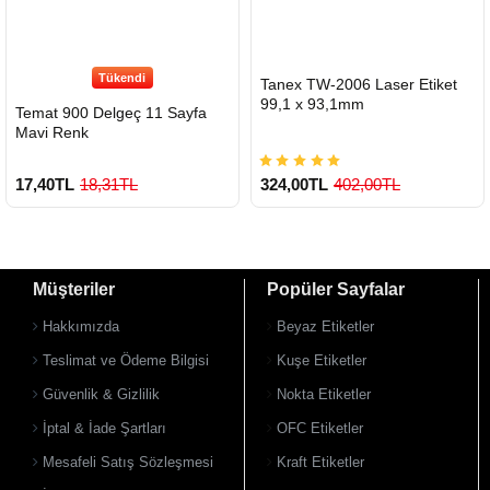
Tükendi
HIZLI
Tanex TW-2006 Laser Etiket
GÖNDERİ
99,1 x 93,1mm
Temat 900 Delgeç 11 Sayfa
Mavi Renk
17,40TL
18,31TL
324,00TL
402,00TL
Müşteriler
Popüler Sayfalar
Hakkımızda
Beyaz Etiketler
Teslimat ve Ödeme Bilgisi
Kuşe Etiketler
900 TL Üzeri Kargo Ücretsiz
Güvenlik & Gizlilik
Nokta Etiketler
İptal & İade Şartları
OFC Etiketler
Mesafeli Satış Sözleşmesi
Kraft Etiketler