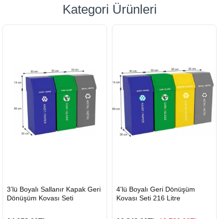
Kategori Ürünleri
HIZLI
HIZLI
3’lü Boyalı Sallanır Kapak Geri
4'lü Boyalı Geri Dönüşüm
GÖNDERİ
GÖNDERİ
Dönüşüm Kovası Seti
Kovası Seti 216 Litre