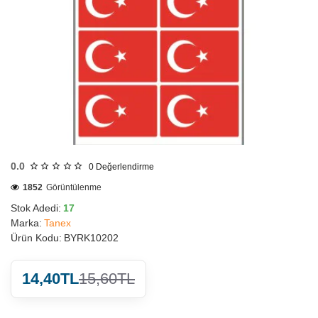
HIZLI
GÖNDERİ
0.0
0
Değerlendirme
1852
Görüntülenme
Stok Adedi:
17
Marka:
Tanex
Ürün Kodu:
BYRK10202
14,40TL
15,60TL