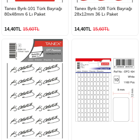
HIZLI
HIZLI
Tanex Byrk-101 Türk Bayrağı
Tanex Byrk-108 Türk Bayrağı
GÖNDERİ
GÖNDERİ
80x48mm 6 Lı Paket
28x12mm 36 Lı Paket
14,40TL
15,60TL
14,40TL
15,60TL
Çok Satılan Ürün