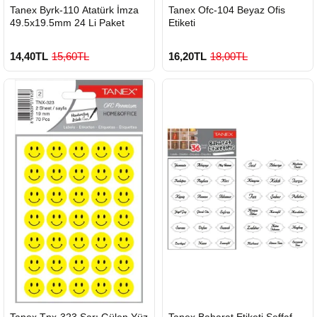
HIZLI
HIZLI
Tanex Byrk-110 Atatürk İmza
Tanex Ofc-104 Beyaz Ofis
GÖNDERİ
GÖNDERİ
49.5x19.5mm 24 Li Paket
Etiketi
14,40TL
15,60TL
16,20TL
18,00TL
HIZLI
HIZLI
Tanex Tnx-323 Sarı Gülen Yüz
Tanex Baharat Etiketi Şeffaf