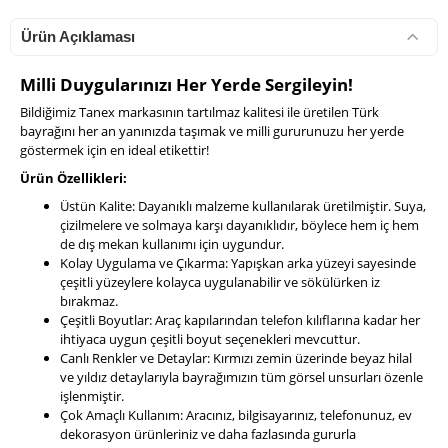
Ürün Açıklaması
Milli Duygularınızı Her Yerde Sergileyin!
Bildiğimiz Tanex markasının tartılmaz kalitesi ile üretilen Türk
bayrağını her an yanınızda taşımak ve milli gururunuzu her yerde
göstermek için en ideal etikettir!
Ürün Özellikleri:
Üstün Kalite: Dayanıklı malzeme kullanılarak üretilmiştir. Suya,
çizilmelere ve solmaya karşı dayanıklıdır, böylece hem iç hem
de dış mekan kullanımı için uygundur.
Kolay Uygulama ve Çıkarma: Yapışkan arka yüzeyi sayesinde
çeşitli yüzeylere kolayca uygulanabilir ve sökülürken iz
bırakmaz.
Çeşitli Boyutlar: Araç kapılarından telefon kılıflarına kadar her
ihtiyaca uygun çeşitli boyut seçenekleri mevcuttur.
Canlı Renkler ve Detaylar: Kırmızı zemin üzerinde beyaz hilal
ve yıldız detaylarıyla bayrağımızın tüm görsel unsurları özenle
işlenmiştir.
Çok Amaçlı Kullanım: Aracınız, bilgisayarınız, telefonunuz, ev
dekorasyon ürünleriniz ve daha fazlasında gururla