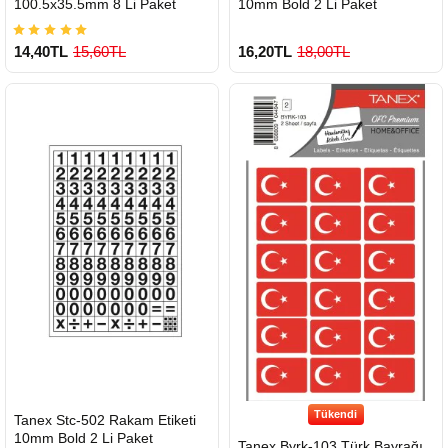
100.5x35.5mm 8 Li Paket
10mm Bold 2 Li Paket
14,40TL
15,60TL
16,20TL
18,00TL
Çok Satılan Ürün
Tükendi
HIZLI
Tanex Stc-502 Rakam Etiketi
GÖNDERİ
10mm Bold 2 Li Paket
Tanex Byrk-103 Türk Bayrağı