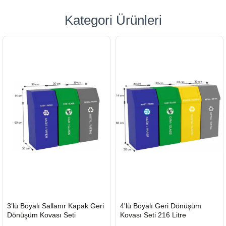
Kategori Ürünleri
HIZLI
HIZLI
3’lü Boyalı Sallanır Kapak Geri
4'lü Boyalı Geri Dönüşüm
GÖNDERİ
GÖNDERİ
Dönüşüm Kovası Seti
Kovası Seti 216 Litre