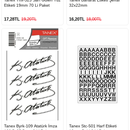
GÖNDERİ
GÖNDERİ
Etiketi 19mm 70 Li Paket
32x22mm
17,28TL
19,20TL
16,20TL
18,00TL
HIZLI
HIZLI
Tanex Byrk-109 Atatürk İmza
Tanex Stc-501 Harf Etiketi
GÖNDERİ
GÖNDERİ