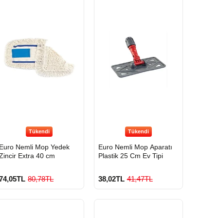
Tükendi
Tükendi
Euro Nemli Mop Yedek
Euro Nemli Mop Aparatı
Zincir Extra 40 cm
Plastik 25 Cm Ev Tipi
74,05TL
80,78TL
38,02TL
41,47TL