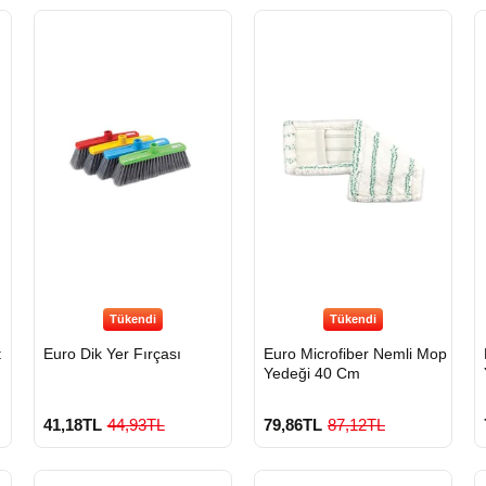
Tükendi
Tükendi
t
Euro Dik Yer Fırçası
Euro Microfiber Nemli Mop
Yedeği 40 Cm
41,18TL
44,93TL
79,86TL
87,12TL