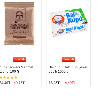
Tükendi
Tükendi
Kuru Kahveci Mehmet
Bal Küpü Gold Küp Şeker
Efendi 100 Gr
360'lı 1000 gr
34,49TL
40,15TL
13,28TL
14,49TL