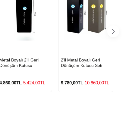
HIZLI
HIZLI
HIZLI
Metal Boyalı 2'li Geri
2'li Metal Boyalı Geri
Boyalı
GÖNDERİ
GÖNDERİ
GÖND
Dönüşüm Kutusu
Dönüşüm Kutusu Seti
Geri D
4.860,00TL
5.424,00TL
9.780,00TL
10.860,00TL
3.420