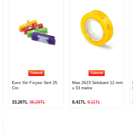
Tükendi
Tükendi
Euro Yer Fırçası Sert 25
Mas 2623 Selobant 12 mm
Cm
x 33 metre
33,26TL
36,29TL
8,41TL
9,11TL