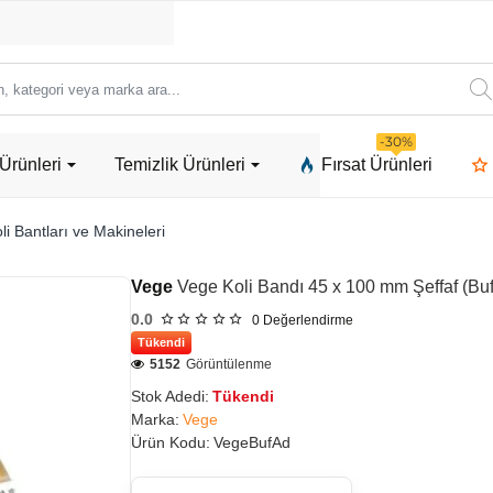
ori
-30%
Ürünleri
Temizlik Ürünleri
Fırsat Ürünleri
a
li Bantları ve Makineleri
Vege
Vege Koli Bandı 45 x 100 mm Şeffaf (Buf
0.0
0
Değerlendirme
Tükendi
5152
Görüntülenme
Stok Adedi:
Tükendi
Marka:
Vege
Ürün Kodu:
VegeBufAd