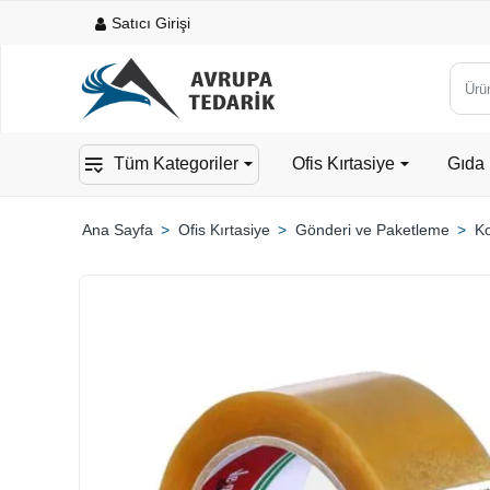
Satıcı Girişi
Ürün,
kateg
veya
Tüm Kategoriler
Ofis Kırtasiye
Gıda 
mark
ara...
Ofis Kırtasiye
Gönderi ve Paketleme
Ko
home