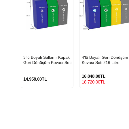
HIZLI
HIZLI
3’lü Boyalı Sallanır Kapak
4'lü Boyalı Geri Dönüşüm
GÖNDERİ
GÖNDERİ
Geri Dönüşüm Kovası Seti
Kovası Seti 216 Litre
16.848,00TL
14.958,00TL
18.720,00TL