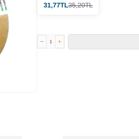
31,77TL
35,20TL