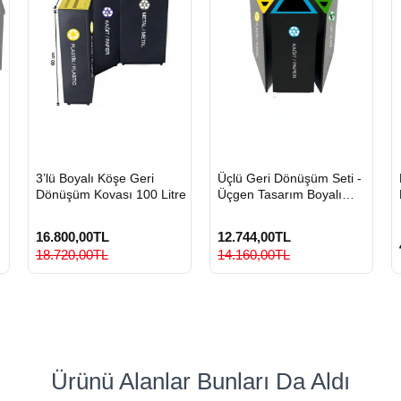
HIZLI
HIZLI
3’lü Boyalı Köşe Geri
Üçlü Geri Dönüşüm Seti -
GÖNDERİ
GÖNDERİ
Dönüşüm Kovası 100 Litre
Üçgen Tasarım Boyalı
Metal Sıfır Atık Kovası
16.800,00TL
12.744,00TL
18.720,00TL
14.160,00TL
Ürünü Alanlar Bunları Da Aldı