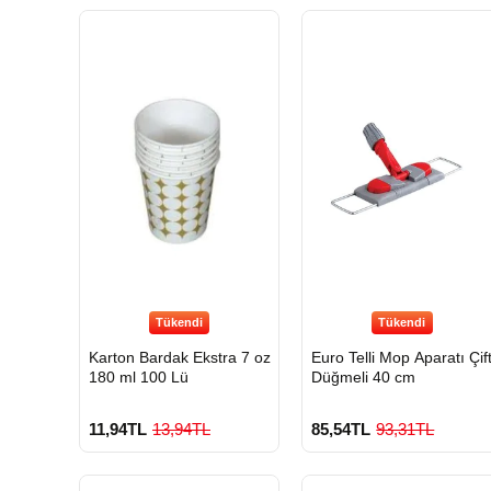
Tükendi
Tükendi
Karton Bardak Ekstra 7 oz
Euro Telli Mop Aparatı Çif
180 ml 100 Lü
Düğmeli 40 cm
11,94TL
13,94TL
85,54TL
93,31TL