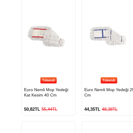
Tükendi
Tükendi
Euro Nemli Mop Yedeği
Euro Nemli Mop Yedeği 25
Kat Kesim 40 Cm
Cm
50,82TL
55,44TL
44,35TL
48,38TL