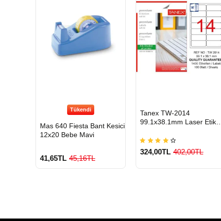
Tükendi
HIZLI
Tanex TW-2014
GÖNDERİ
99.1x38.1mm Laser Etike
Mas 640 Fiesta Bant Kesici
1400 Adet
12x20 Bebe Mavi
324,00TL
402,00TL
41,65TL
45,16TL