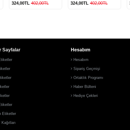
324,00TL
402,00TL
324,00TL
402,00TL
 Sayfalar
Hesabım
900 TL Üzeri Kargo
900 TL Üzeri Kargo
Ücretsiz
Ücretsiz
tiketler
Hesabım
ketler
Sipariş Geçmişi
iketler
Ortaklık Programı
ketler
Haber Bülteni
iketler
Hediye Çekleri
tiketler
 Etiketler
 Kağıtları