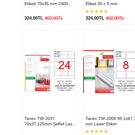
Etiketi 70x35 mm 2400
Etiket 30 x 9 mm
Adet
324,00TL
402,00TL
324,00TL
402,00TL
900 TL Üzeri Kargo
900 TL Üzeri Kargo
Ücretsiz
Ücretsiz
HIZLI
HIZLI
Tanex TW-2037
Tanex TW-2008 99,1x67,
GÖNDERİ
GÖNDERİ
70x37.125mm Şeffaf Laser
mm Laser Etiket
Etiket 600 Lü