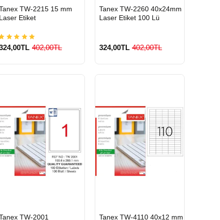
HIZLI
HIZLI
Tanex TW-2215 15 mm
Tanex TW-2260 40x24mm
GÖNDERİ
GÖNDERİ
Laser Etiket
Laser Etiket 100 Lü
324,00TL
402,00TL
324,00TL
402,00TL
900 TL Üzeri Kargo
900 TL Üzeri Kargo
Ücretsiz
Ücretsiz
HIZLI
HIZLI
Tanex TW-2001
Tanex TW-4110 40x12 mm
GÖNDERİ
GÖNDERİ