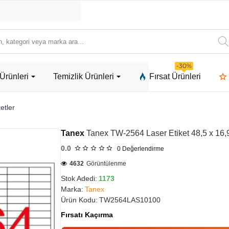
ori
-30%
Ürünleri
Temizlik Ürünleri
Fırsat Ürünleri
a
etler
Tanex
Tanex TW-2564 Laser Etiket 48,5 x 16
0.0
0
Değerlendirme
4632
Görüntülenme
Stok Adedi:
1173
Marka:
Tanex
Ürün Kodu:
TW2564LAS10100
Fırsatı Kaçırma