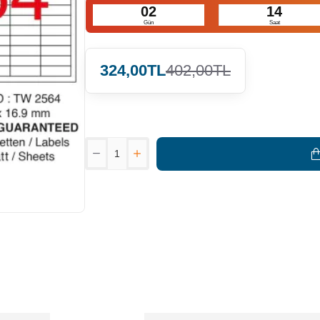
02
14
Gün
Saat
324,00TL
402,00TL