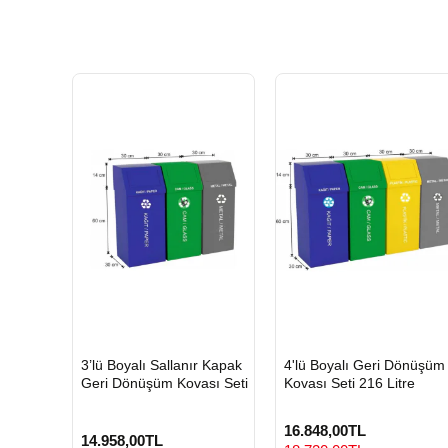
HIZLI
HIZLI
3’lü Boyalı Sallanır Kapak
4'lü Boyalı Geri Dönüşüm
GÖNDERİ
GÖNDERİ
Geri Dönüşüm Kovası Seti
Kovası Seti 216 Litre
16.848,00TL
14.958,00TL