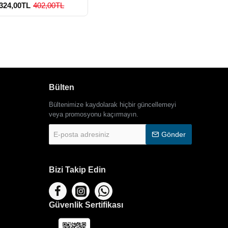
324,00TL
402,00TL
Bülten
900 TL Üzeri Kargo
Ücretsiz
Bültenimize kaydolarak hiçbir güncellemeyi
veya promosyonu kaçırmayın.
E-
Gönder
posta
adresiniz
Bizi Takip Edin
Güvenlik Sertifikası