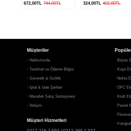
672,00TL
744,00TL
324,00TL
402,00TL
Müşteriler
Popüler
900 TL Üzeri Kargo
900 TL Üzeri Kargo
Ücretsiz
Ücretsiz
Hakkımızda
Beyaz E
Teslimat ve Ödeme Bilgisi
Kuşe Eti
Güvenlik & Gizlilik
Nokta Et
İptal & İade Şartları
OFC Eti
Mesafeli Satış Sözleşmesi
Kraft Et
İletişim
Pastel E
Floresan
Müşteri Hizmetleri
Fotoğraf
0212 216 2 550 / 0212 289 2 332