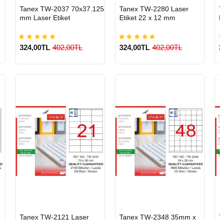
HIZLI
HIZLI
Tanex TW-2037 70x37.125
Tanex TW-2280 Laser
GÖNDERİ
GÖNDERİ
mm Laser Etiket
Etiket 22 x 12 mm
324,00TL
402,00TL
324,00TL
402,00TL
900 TL Üzeri Kargo
900 TL Üzeri Kargo
Ücretsiz
Ücretsiz
HIZLI
HIZLI
Tanex TW-2121 Laser
Tanex TW-2348 35mm x
GÖNDERİ
GÖNDERİ