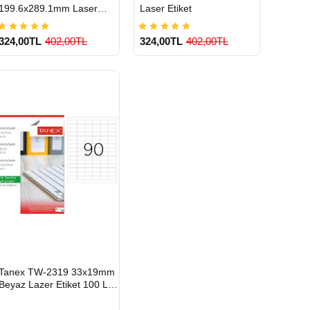
199.6x289.1mm Laser
Laser Etiket
Etiket 100 Lü
324,00TL
402,00TL
324,00TL
402,00TL
900 TL Üzeri Kargo
900 TL Üzeri Kargo
Ücretsiz
Ücretsiz
HIZLI
Tanex TW-2319 33x19mm
GÖNDERİ
Beyaz Lazer Etiket 100 Lü
Paket