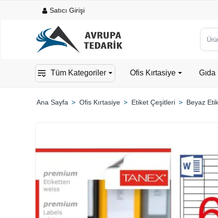
Satıcı Girişi
Ürün,
kateg
veya
Tüm Kategoriler
Ofis Kırtasiye
Gıda 
mark
ara...
Ofis Kırtasiye
Etiket Çeşitleri
Beyaz Etik
home