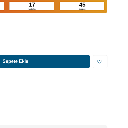
17
44
Dakika
Saniye
Sepete Ekle