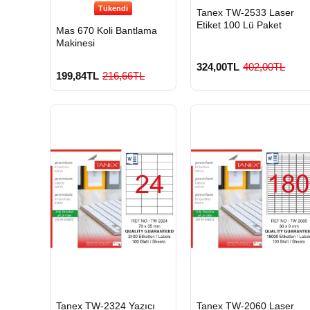
Tükendi
HIZLI
Tanex TW-2533 Laser
GÖNDERİ
Etiket 100 Lü Paket
Mas 670 Koli Bantlama
Makinesi
324,00TL
402,00TL
199,84TL
216,66TL
900 TL Üzeri Kargo
Ücretsiz
HIZLI
HIZLI
Tanex TW-2324 Yazıcı
Tanex TW-2060 Laser
GÖNDERİ
GÖNDERİ