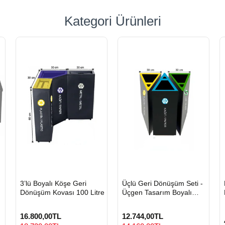
Kategori Ürünleri
HIZLI
HIZLI
3’lü Boyalı Köşe Geri
Üçlü Geri Dönüşüm Seti -
GÖNDERİ
GÖNDERİ
Dönüşüm Kovası 100 Litre
Üçgen Tasarım Boyalı
Metal Sıfır Atık Kovası
16.800,00TL
12.744,00TL