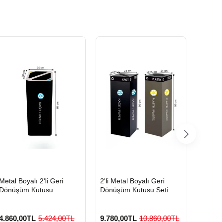
HIZLI
HIZLI
HIZLI
Metal Boyalı 2'li Geri
2'li Metal Boyalı Geri
Boyalı
GÖNDERİ
GÖNDERİ
GÖND
Dönüşüm Kutusu
Dönüşüm Kutusu Seti
Geri D
4.860,00TL
5.424,00TL
9.780,00TL
10.860,00TL
3.420