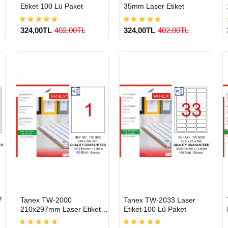
Etiket 100 Lü Paket
35mm Laser Etiket
324,00TL
402,00TL
324,00TL
402,00TL
900 TL Üzeri Kargo
900 TL Üzeri Kargo
Ücretsiz
Ücretsiz
HIZLI
HIZLI
7
Tanex TW-2000
Tanex TW-2033 Laser
GÖNDERİ
GÖNDERİ
210x297mm Laser Etiket
Etiket 100 Lü Paket
100 Lü