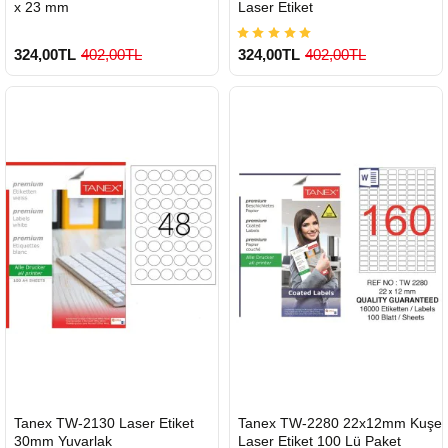
x 23 mm
Laser Etiket
324,00TL
402,00TL
324,00TL
402,00TL
900 TL Üzeri Kargo Ücretsiz
900 TL Üzeri Kargo Ücretsiz
HIZLI
HIZLI
Tanex TW-2130 Laser Etiket
Tanex TW-2280 22x12mm Kuşe
GÖNDERİ
GÖNDERİ
30mm Yuvarlak
Laser Etiket 100 Lü Paket