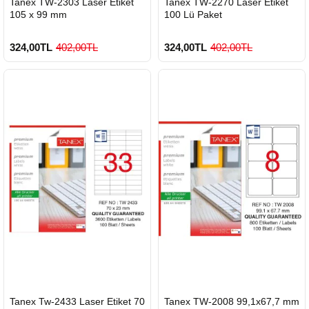
Tanex TW-2303 Laser Etiket
Tanex TW-2270 Laser Etiket
GÖNDERİ
GÖNDERİ
105 x 99 mm
100 Lü Paket
324,00TL
402,00TL
324,00TL
402,00TL
900 TL Üzeri Kargo Ücretsiz
900 TL Üzeri Kargo Ücretsiz
HIZLI
HIZLI
Tanex Tw-2433 Laser Etiket 70
Tanex TW-2008 99,1x67,7 mm
GÖNDERİ
GÖNDERİ