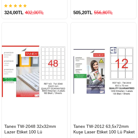
324,00TL
402,00TL
505,20TL
556,80TL
900 TL Üzeri Kargo Ücretsiz
900 TL Üzeri Kargo Ücretsiz
HIZLI
HIZLI
Tanex TW-2048 32x32mm
Tanex TW-2012 63,5x72mm
GÖNDERİ
GÖNDERİ
Lazer Etiket 100 Lü
Kuşe Laser Etiket 100 Lü Paket