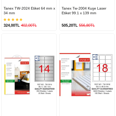
HIZLI
HIZLI
Tanex TW-2024 Etiket 64 mm x
Tanex Tw-2004 Kuşe Laser
GÖNDERİ
GÖNDERİ
34 mm
Etiket 99.1 x 139 mm
324,00TL
402,00TL
505,20TL
556,80TL
900 TL Üzeri Kargo Ücretsiz
900 TL Üzeri Kargo Ücretsiz