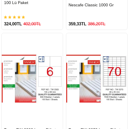
100 Lü Paket
Nescafe Classic 1000 Gr
324,00TL
402,00TL
359,33TL
386,20TL
900 TL Üzeri Kargo Ücretsiz
HIZLI
HIZLI