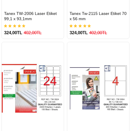
HIZLI
HIZLI
Tanex TW-2006 Laser Etiket
Tanex Tw-2115 Laser Etiket 70
GÖNDERİ
GÖNDERİ
99,1 x 93,1mm
x 56 mm
324,00TL
402,00TL
324,00TL
402,00TL
900 TL Üzeri Kargo Ücretsiz
900 TL Üzeri Kargo Ücretsiz