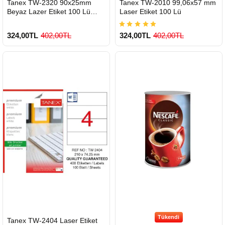
Tanex TW-2320 90x25mm
Tanex TW-2010 99,06x57 mm
GÖNDERİ
GÖNDERİ
Beyaz Lazer Etiket 100 Lü
Laser Etiket 100 Lü
Paket
324,00TL
402,00TL
324,00TL
402,00TL
900 TL Üzeri Kargo Ücretsiz
900 TL Üzeri Kargo Ücretsiz
Tükendi
HIZLI
Tanex TW-2404 Laser Etiket
GÖNDERİ