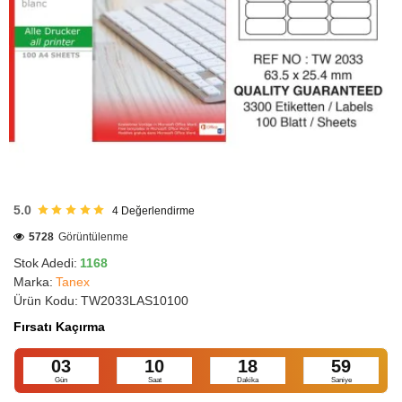
HIZLI
GÖNDERİ
5.0
4
Değerlendirme
5728
Görüntülenme
Stok Adedi:
1168
Marka:
Tanex
Ürün Kodu:
TW2033LAS10100
Fırsatı Kaçırma
03
10
18
58
Gün
Saat
Dakika
Saniye