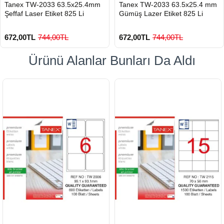
HIZLI
HIZLI
Tanex TW-2033 63.5x25.4mm
Tanex TW-2033 63.5x25.4 mm
GÖNDERİ
GÖNDERİ
Şeffaf Laser Etiket 825 Li
Gümüş Lazer Etiket 825 Li
672,00TL
744,00TL
672,00TL
744,00TL
Ürünü Alanlar Bunları Da Aldı
900 TL Üzeri Kargo Ücretsiz
900 TL Üzeri Kargo Ücretsiz