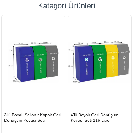
Kategori Ürünleri
HIZLI
HIZLI
3’lü Boyalı Sallanır Kapak Geri
4'lü Boyalı Geri Dönüşüm
GÖNDERİ
GÖNDERİ
Dönüşüm Kovası Seti
Kovası Seti 216 Litre