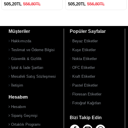
505,20TL
556,80TL
505,20TL
556,80TL
Müşteriler
Popüler Sayfalar
Hakkımızda
Beyaz Etiketler
Teslimat ve Ödeme Bilgisi
Kuşe Etiketler
Güvenlik & Gizlilik
Nokta Etiketler
900 TL Üzeri Kargo Ücretsiz
900 TL Üzeri Kargo Ücretsiz
İptal & İade Şartları
OFC Etiketler
Mesafeli Satış Sözleşmesi
Kraft Etiketler
İletişim
Pastel Etiketler
Floresan Etiketler
Hesabım
Fotoğraf Kağıtları
Hesabım
Sipariş Geçmişi
Bizi Takip Edin
Ortaklık Programı