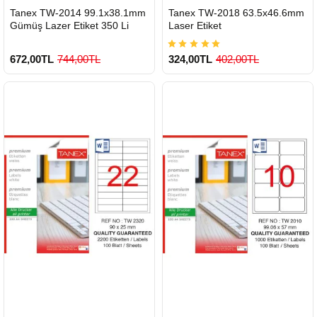
HIZLI
HIZLI
Tanex TW-2014 99.1x38.1mm
Tanex TW-2018 63.5x46.6mm
GÖNDERİ
GÖNDERİ
Gümüş Lazer Etiket 350 Li
Laser Etiket
672,00TL
744,00TL
324,00TL
402,00TL
900 TL Üzeri Kargo Ücretsiz
900 TL Üzeri Kargo Ücretsiz
HIZLI
HIZLI