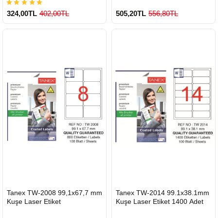
324,00TL
402,00TL
505,20TL
556,80TL
900 TL Üzeri Kargo Ücretsiz
900 TL Üzeri Kargo Ücretsiz
HIZLI
HIZLI
Tanex TW-2008 99,1x67,7 mm
Tanex TW-2014 99.1x38.1mm
GÖNDERİ
GÖNDERİ
Kuşe Laser Etiket
Kuşe Laser Etiket 1400 Adet