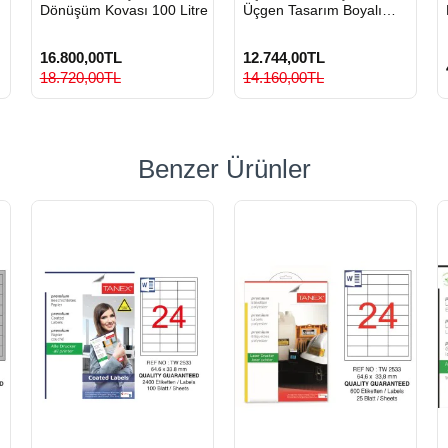
Dönüşüm Kovası 100 Litre
Üçgen Tasarım Boyalı
Metal Sıfır Atık Kovası
16.800,00TL
12.744,00TL
18.720,00TL
14.160,00TL
Benzer Ürünler