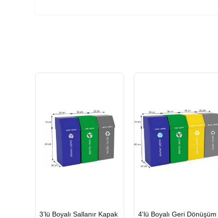
HIZLI
HIZLI
3’lü Boyalı Sallanır Kapak
4'lü Boyalı Geri Dönüşüm
GÖNDERİ
GÖNDERİ