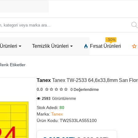
ori
-30%
Ürünleri
Temizlik Ürünleri
Fırsat Ürünleri
a
enk Etiketler
Tanex
Tanex TW-2533 64,6x33,8mm Sarı Flore
0.0
0
Değerlendirme
2593
Görüntülenme
Stok Adedi:
80
Marka:
Tanex
Ürün Kodu:
TW2533LAS55100