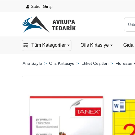
Satıcı Girişi
Ürün,
kateg
veya
Tüm Kategoriler
Ofis Kırtasiye
Gıda 
mark
ara...
Ofis Kırtasiye
Etiket Çeşitleri
Floresan R
home