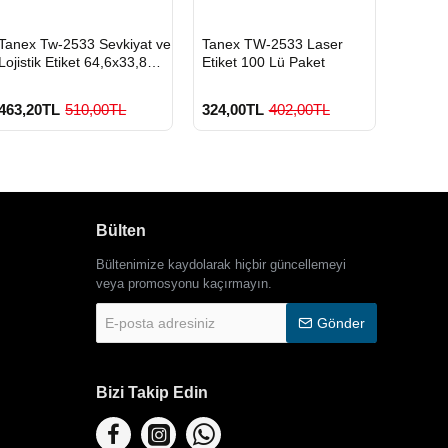
HIZLI
HIZLI
HIZLI
Tanex Tw-2533 Sevkiyat ve
Tanex TW-2533 Laser
Tanex
GÖNDERİ
GÖNDERİ
GÖND
Lojistik Etiket 64,6x33,8
Etiket 100 Lü Paket
64,6x3
mm
Flores
Lü
463,20TL
510,00TL
324,00TL
402,00TL
663,0
Bülten
Bültenimize kaydolarak hiçbir güncellemeyi
900 TL Üzeri Kargo
900 TL Üzeri Kargo
900
Ücretsiz
Ücretsiz
Ücr
veya promosyonu kaçırmayın.
E-
Gönder
posta
adresiniz
Bizi Takip Edin