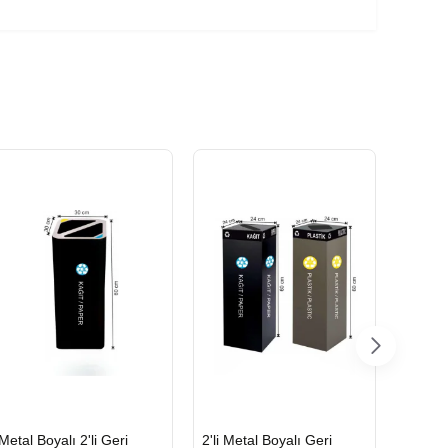
HIZLI
HIZLI
HIZLI
Metal Boyalı 2'li Geri
2'li Metal Boyalı Geri
Boyalı
GÖNDERİ
GÖNDERİ
GÖND