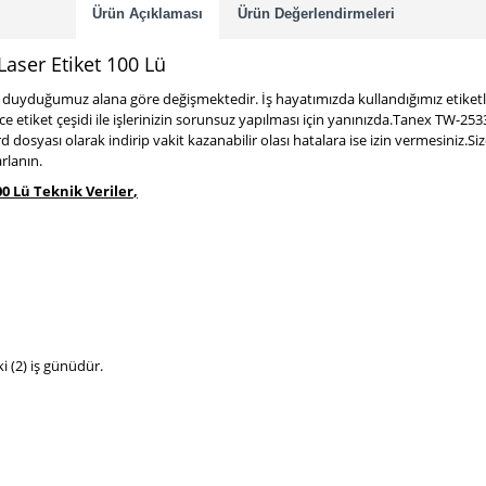
Ürün Açıklaması
Ürün Değerlendirmeleri
aser Etiket 100 Lü
yaç duyduğumuz alana göre değişmektedir. İş hayatımızda kullandığımız etiket
erce etiket çeşidi ile işlerinizin sorunsuz yapılması için yanınızda.Tanex TW-
d dosyası olarak indirip vakit kazanabilir olası hatalara ise izin vermesini
rlanın.
0 Lü Teknik Veriler
,
ki (2) iş günüdür.