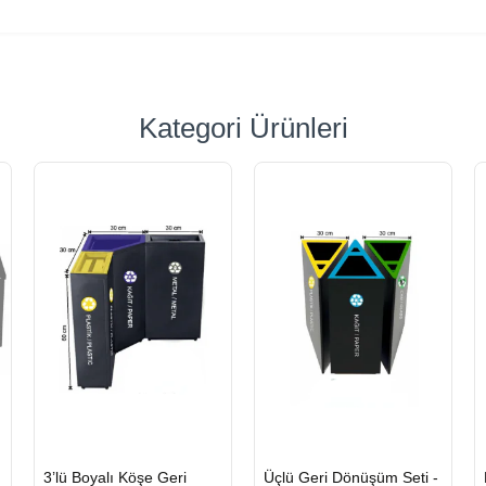
Kategori Ürünleri
HIZLI
HIZLI
3’lü Boyalı Köşe Geri
Üçlü Geri Dönüşüm Seti -
GÖNDERİ
GÖNDERİ