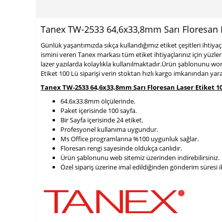
Tanex TW-2533 64,6x33,8mm Sarı Floresan L
Günlük yaşantımızda sıkça kullandığımız etiket çeşitleri ihti
ismini veren Tanex markası tüm etiket ihtiyaçlarınız için yüzl
lazer yazılarda kolaylıkla kullanılmaktadır.Ürün şablonunu wor
Etiket 100 Lü siparişi verin stoktan hızlı kargo imkanından yara
Tanex TW-2533 64,6x33,8mm Sarı Floresan Laser Etiket 10
64.6x33.8mm ölçülerinde.
Paket içerisinde 100 sayfa.
Bir Sayfa içerisinde 24 etiket.
Profesyonel kullanıma uygundur.
Ms Office programlarına %100 uygunluk sağlar.
Floresan rengi sayesinde oldukça canlıdır.
Ürün şablonunu web sitemiz üzerinden indirebilirsiniz.
900 TL Üzeri Kargo Ücretsiz
Özel sipariş üzerine imal edildiğinden gönderim süresi i