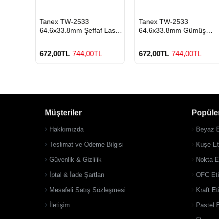
HIZLI
HIZLI
Tanex TW-2533
Tanex TW-2533
GÖNDERİ
GÖNDERİ
64.6x33.8mm Şeffaf Laser
64.6x33.8mm Gümüş
ket 100
Etiket 600 Lü
Lazer Etiket 600 Lu
L
672,00TL
744,00TL
672,00TL
744,00TL
Müşteriler
Popüler
Hakkımızda
Beyaz E
o
900 TL Üzeri Kargo
900 TL Üzeri Kargo
Ücretsiz
Ücretsiz
Teslimat ve Ödeme Bilgisi
Kuşe Eti
Güvenlik & Gizlilik
Nokta Et
İptal & İade Şartları
OFC Eti
Mesafeli Satış Sözleşmesi
Kraft Et
İletişim
Pastel E