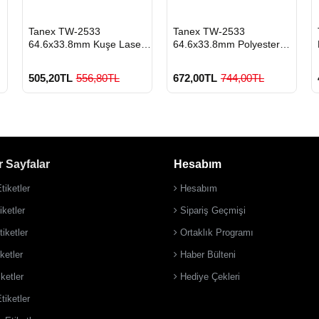
HIZLI
HIZLI
Tanex TW-2533
Tanex TW-2533
GÖNDERİ
GÖNDERİ
64.6x33.8mm Kuşe Laser
64.6x33.8mm Polyester
Etiket 100 Lü Paket
Etiket 25 Li
505,20TL
556,80TL
672,00TL
744,00TL
 Sayfalar
Hesabım
tiketler
Hesabım
900 TL Üzeri Kargo
900 TL Üzeri Kargo
Ücretsiz
Ücretsiz
ketler
Sipariş Geçmişi
iketler
Ortaklık Programı
ketler
Haber Bülteni
iketler
Hediye Çekleri
tiketler