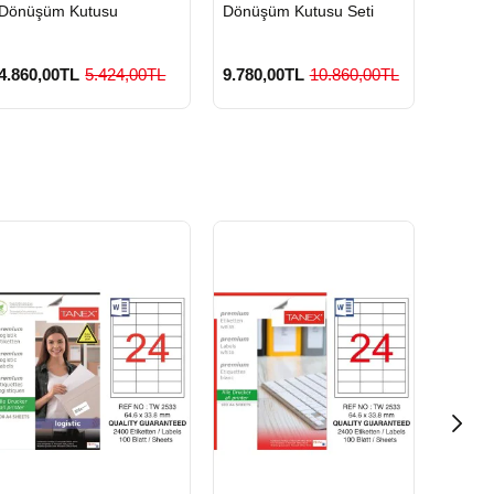
Dönüşüm Kutusu
Dönüşüm Kutusu Seti
Geri D
4.860,00TL
5.424,00TL
9.780,00TL
10.860,00TL
3.420