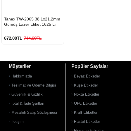
HIZLI
Tanex TW-2065 38.1x21.2mm
GÖNDERİ
Gümüş Lazer Etiket 1625 Li
672,00TL
744,00TL
Müşteriler
Popüler Sayfalar
Hakkımızda
Beyaz Etiketler
Teslimat ve Ödeme Bilgisi
Kuşe Etiketler
Güvenlik & Gizlilik
Nokta Etiketler
900 TL Üzeri Kargo Ücretsiz
İptal & İade Şartları
OFC Etiketler
Mesafeli Satış Sözleşmesi
Kraft Etiketler
İletişim
Pastel Etiketler
Floresan Etiketler