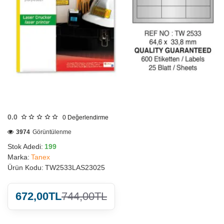
HIZLI
GÖNDERİ
0.0
0
Değerlendirme
3974
Görüntülenme
Stok Adedi:
199
Marka:
Tanex
Ürün Kodu:
TW2533LAS23025
672,00TL
744,00TL