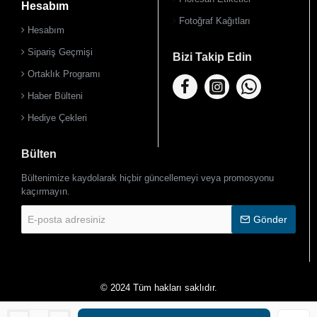
Hesabım
Fotoğraf Kağıtları
Hesabım
Sipariş Geçmişi
Bizi Takip Edin
Ortaklık Programı
Haber Bülteni
Hediye Çekleri
Bülten
Bültenimize kaydolarak hiçbir güncellemeyi veya promosyonu
kaçırmayın.
E-
Gönder
posta
adresiniz
© 2024 Tüm hakları saklıdır.