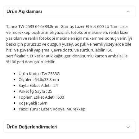
Ürün Açıklaması
Tanex TW-2533 64.6x33.8mm Gümüş Lazer Etiket 600 Lü Tüm lazer
ve mürekkep püskürtmeli yazıcılar, fotokopi makineleri, renkli lazer
yazıcıları ve renkli fotokopi makineleri için mükemmel sonuç verir. İyi
baskı için pürüzsüz ve düzgün yüzey. Soğuk ve nemli yüzeylerde bile
hızlı ve güvenli yapışma. Çevre dostu ve sürdürülebilir FSC
900 TL Üzeri Kargo Ücretsiz
sertifikalıdır. Etiketler atık kağıt, geri dönüşümlü karton ambalaj ile
%100 geri dönüştürülebilir.
Ürün Kodu : Tw-2533G
Ölçüler : 64.6x33.8mm
Sayfa Etiket Adeti : 24
Paket İçi Sayfa : 25
Toplam Etiket Adeti : 600
Köşe Şekli : Sivri
Yazıcı Türü : Lazer, Kopya, Mürekkep
Ürün Değerlendirmeleri