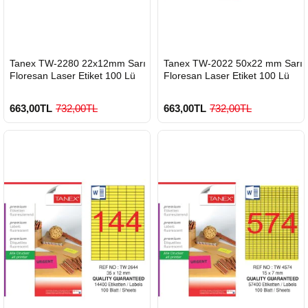
HIZLI
HIZLI
Tanex TW-2280 22x12mm Sarı
Tanex TW-2022 50x22 mm Sarı
GÖNDERİ
GÖNDERİ
Floresan Laser Etiket 100 Lü
Floresan Laser Etiket 100 Lü
663,00TL
732,00TL
663,00TL
732,00TL
900 TL Üzeri Kargo Ücretsiz
900 TL Üzeri Kargo Ücretsiz