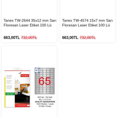
HIZLI
HIZLI
Tanex TW-2644 35x12 mm Sarı
Tanex TW-4574 15x7 mm Sarı
GÖNDERİ
GÖNDERİ
Floresan Laser Etiket 100 Lü
Floresan Laser Etiket 100 Lü
663,00TL
732,00TL
663,00TL
732,00TL
900 TL Üzeri Kargo Ücretsiz
900 TL Üzeri Kargo Ücretsiz