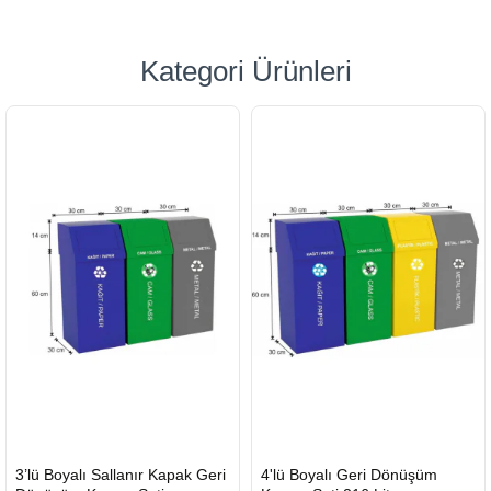
Kategori Ürünleri
HIZLI
HIZLI
3’lü Boyalı Sallanır Kapak Geri
4'lü Boyalı Geri Dönüşüm
GÖNDERİ
GÖNDERİ