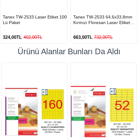
HIZLI
HIZLI
Tanex TW-2533 Laser Etiket 100
Tanex TW-2533 64,6x33,8mm
GÖNDERİ
GÖNDERİ
Lü Paket
Kırmızı Floresan Laser Etiket
100 Lü
324,00TL
402,00TL
663,00TL
732,00TL
Ürünü Alanlar Bunları Da Aldı
900 TL Üzeri Kargo Ücretsiz
900 TL Üzeri Kargo Ücretsiz