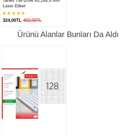
Tanex TW-2096 43,2x8,5 mm
GÖNDERİ
Laser Etiket
324,00TL
402,00TL
Ürünü Alanlar Bunları Da Aldı
900 TL Üzeri Kargo Ücretsiz