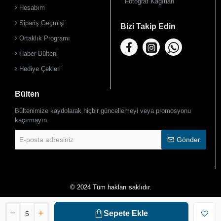
Fotoğraf Kağıtları
Hesabım
Sipariş Geçmişi
Bizi Takip Edin
Ortaklık Programı
Haber Bülteni
Hediye Çekleri
Bülten
Bültenimize kaydolarak hiçbir güncellemeyi veya promosyonu
kaçırmayın.
E-
Gönder
posta
adresiniz
© 2024 Tüm hakları saklıdır.
Sepete Ekle