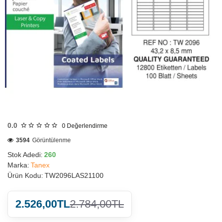
HIZLI
GÖNDERİ
0.0
0
Değerlendirme
3594
Görüntülenme
Stok Adedi:
260
Marka:
Tanex
Ürün Kodu:
TW2096LAS21100
2.526,00TL
2.784,00TL