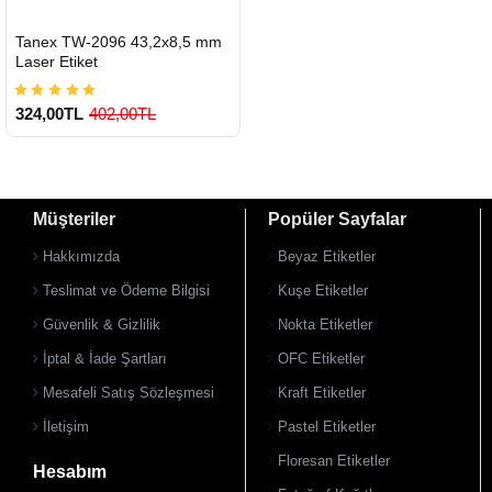
HIZLI
Tanex TW-2096 43,2x8,5 mm
GÖNDERİ
Laser Etiket
324,00TL
402,00TL
Müşteriler
Popüler Sayfalar
Hakkımızda
Beyaz Etiketler
Teslimat ve Ödeme Bilgisi
Kuşe Etiketler
Güvenlik & Gizlilik
Nokta Etiketler
900 TL Üzeri Kargo Ücretsiz
İptal & İade Şartları
OFC Etiketler
Mesafeli Satış Sözleşmesi
Kraft Etiketler
İletişim
Pastel Etiketler
Floresan Etiketler
Hesabım