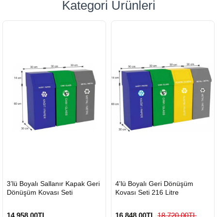
Kategori Ürünleri
HIZLI
HIZLI
3’lü Boyalı Sallanır Kapak Geri
4'lü Boyalı Geri Dönüşüm
GÖNDERİ
GÖNDERİ
Dönüşüm Kovası Seti
Kovası Seti 216 Litre
14.958,00TL
16.848,00TL
18.720,00TL