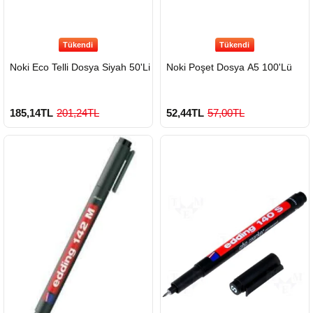
Tükendi
Tükendi
Noki Eco Telli Dosya Siyah 50'Li
Noki Poşet Dosya A5 100'Lü
185,14TL
201,24TL
52,44TL
57,00TL