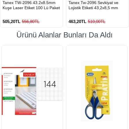
HIZLI
HIZLI
Tanex TW-2096 43.2x8.5mm
Tanex Tw-2096 Sevkiyat ve
GÖNDERİ
GÖNDERİ
Kuşe Laser Etiket 100 Lü Paket
Lojistik Etiketi 43,2x8,5 mm
505,20TL
556,80TL
463,20TL
510,00TL
Ürünü Alanlar Bunları Da Aldı
900 TL Üzeri Kargo Ücretsiz
900 TL Üzeri Kargo Ücretsiz