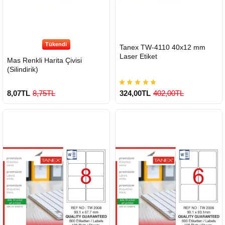
Tükendi
HIZLI
Tanex TW-4110 40x12 mm
GÖNDERİ
Laser Etiket
Mas Renkli Harita Çivisi
(Silindirik)
8,07TL
8,75TL
324,00TL
402,00TL
900 TL Üzeri Kargo Ücretsiz