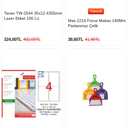
Tükendi
HIZLI
Tanex TW-2544 35x12.4355mm
GÖNDERİ
Lazer Etiket 100 Lü
Mas 1214 Force Makas 140Mm
Paslanmaz Çelik
324,00TL
402,00TL
38,65TL
41,90TL
900 TL Üzeri Kargo Ücretsiz