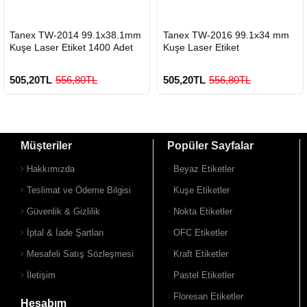
HIZLI
HIZLI
Tanex TW-2014 99.1x38.1mm
Tanex TW-2016 99.1x34 mm
GÖNDERİ
GÖNDERİ
Kuşe Laser Etiket 1400 Adet
Kuşe Laser Etiket
505,20TL
556,80TL
505,20TL
556,80TL
Müşteriler
Popüler Sayfalar
Hakkımızda
Beyaz Etiketler
Teslimat ve Ödeme Bilgisi
Kuşe Etiketler
Güvenlik & Gizlilik
Nokta Etiketler
900 TL Üzeri Kargo Ücretsiz
900 TL Üzeri Kargo Ücretsiz
İptal & İade Şartları
OFC Etiketler
Mesafeli Satış Sözleşmesi
Kraft Etiketler
İletişim
Pastel Etiketler
Floresan Etiketler
Hesabım