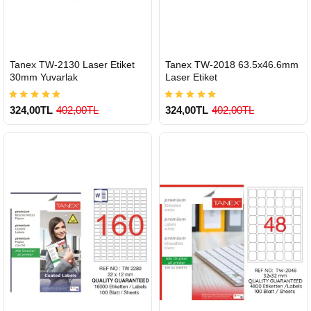
HIZLI
HIZLI
Tanex TW-2130 Laser Etiket
Tanex TW-2018 63.5x46.6mm
GÖNDERİ
GÖNDERİ
30mm Yuvarlak
Laser Etiket
324,00TL
402,00TL
324,00TL
402,00TL
900 TL Üzeri Kargo Ücretsiz
900 TL Üzeri Kargo Ücretsiz