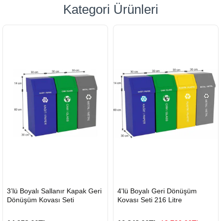
Kategori Ürünleri
HIZLI
HIZLI
3’lü Boyalı Sallanır Kapak Geri
4'lü Boyalı Geri Dönüşüm
GÖNDERİ
GÖNDERİ
Dönüşüm Kovası Seti
Kovası Seti 216 Litre