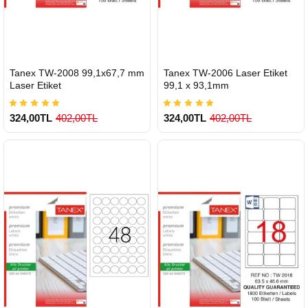
HIZLI
HIZLI
Tanex TW-2008 99,1x67,7 mm
Tanex TW-2006 Laser Etiket
GÖNDERİ
GÖNDERİ
Laser Etiket
99,1 x 93,1mm
324,00TL
402,00TL
324,00TL
402,00TL
900 TL Üzeri Kargo Ücretsiz
900 TL Üzeri Kargo Ücretsiz