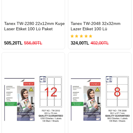
HIZLI
HIZLI
Tanex TW-2280 22x12mm Kuşe
Tanex TW-2048 32x32mm
GÖNDERİ
GÖNDERİ
Laser Etiket 100 Lü Paket
Lazer Etiket 100 Lü
505,20TL
556,80TL
324,00TL
402,00TL
900 TL Üzeri Kargo Ücretsiz
900 TL Üzeri Kargo Ücretsiz