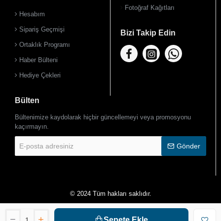
Fotoğraf Kağıtları
Hesabım
Sipariş Geçmişi
Bizi Takip Edin
Ortaklık Programı
Haber Bülteni
Hediye Çekleri
Bülten
Bültenimize kaydolarak hiçbir güncellemeyi veya promosyonu
kaçırmayın.
E-
Gönder
posta
adresiniz
© 2024 Tüm hakları saklıdır.
Sepete Ekle