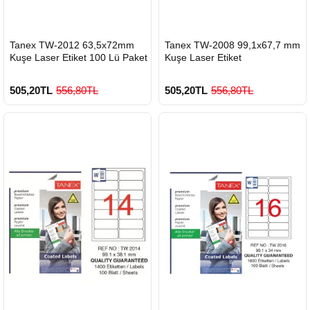
HIZLI
HIZLI
Tanex TW-2012 63,5x72mm
Tanex TW-2008 99,1x67,7 mm
GÖNDERİ
GÖNDERİ
Kuşe Laser Etiket 100 Lü Paket
Kuşe Laser Etiket
505,20TL
556,80TL
505,20TL
556,80TL
900 TL Üzeri Kargo Ücretsiz
900 TL Üzeri Kargo Ücretsiz