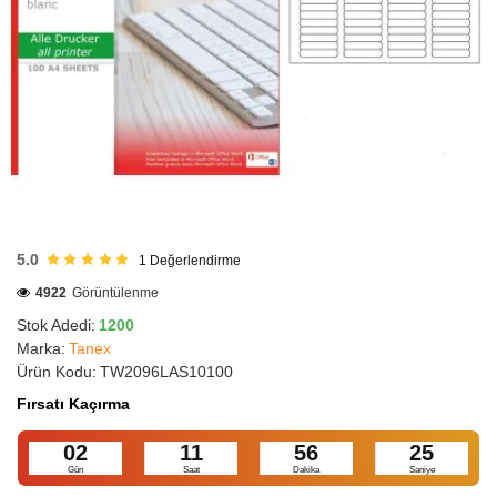
HIZLI
GÖNDERİ
5.0
1
Değerlendirme
4922
Görüntülenme
Stok Adedi:
1200
Marka:
Tanex
Ürün Kodu:
TW2096LAS10100
Fırsatı Kaçırma
02
11
56
24
Gün
Saat
Dakika
Saniye