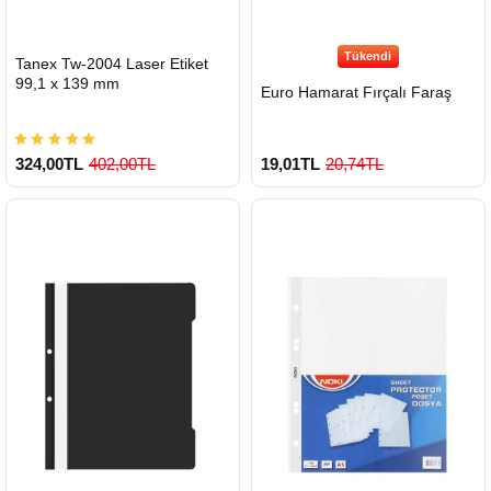
Tükendi
HIZLI
Tanex Tw-2004 Laser Etiket
GÖNDERİ
99,1 x 139 mm
Euro Hamarat Fırçalı Faraş
324,00TL
402,00TL
19,01TL
20,74TL
900 TL Üzeri Kargo Ücretsiz