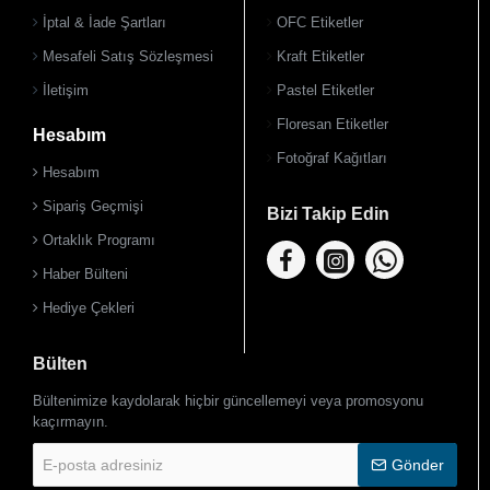
900 TL Üzeri Kargo Ücretsiz
İptal & İade Şartları
OFC Etiketler
Mesafeli Satış Sözleşmesi
Kraft Etiketler
İletişim
Pastel Etiketler
Floresan Etiketler
Hesabım
Fotoğraf Kağıtları
Hesabım
Sipariş Geçmişi
Bizi Takip Edin
Ortaklık Programı
Haber Bülteni
Hediye Çekleri
Bülten
Bültenimize kaydolarak hiçbir güncellemeyi veya promosyonu
kaçırmayın.
E-
Gönder
posta