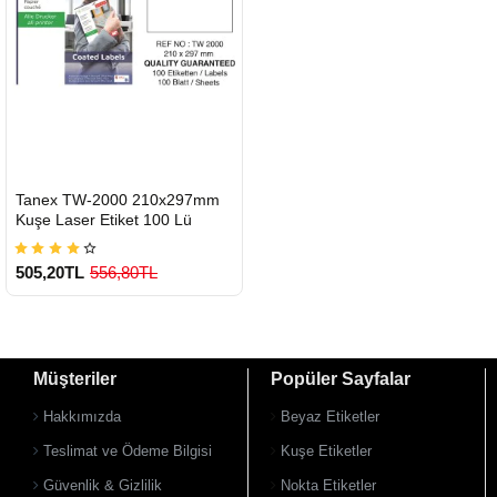
HIZLI
Tanex TW-2000 210x297mm
GÖNDERİ
Kuşe Laser Etiket 100 Lü
505,20TL
556,80TL
Müşteriler
Popüler Sayfalar
Hakkımızda
Beyaz Etiketler
Teslimat ve Ödeme Bilgisi
Kuşe Etiketler
Güvenlik & Gizlilik
Nokta Etiketler