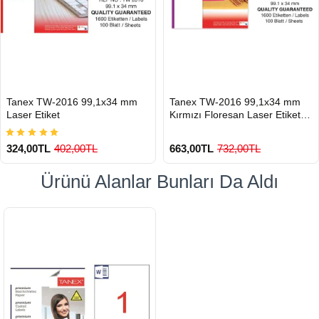
HIZLI
HIZLI
Tanex TW-2016 99,1x34 mm
Tanex TW-2016 99,1x34 mm
GÖNDERİ
GÖNDERİ
Laser Etiket
Kırmızı Floresan Laser Etiket
100 Lü
324,00TL
402,00TL
663,00TL
732,00TL
Ürünü Alanlar Bunları Da Aldı
900 TL Üzeri Kargo Ücretsiz
900 TL Üzeri Kargo Ücretsiz