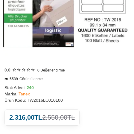
HIZLI
GÖNDERİ
0.0
0
Değerlendirme
5539
Görüntülenme
Stok Adedi:
240
Marka:
Tanex
Ürün Kodu:
TW2016LOJ10100
2.316,00TL
2.550,00TL