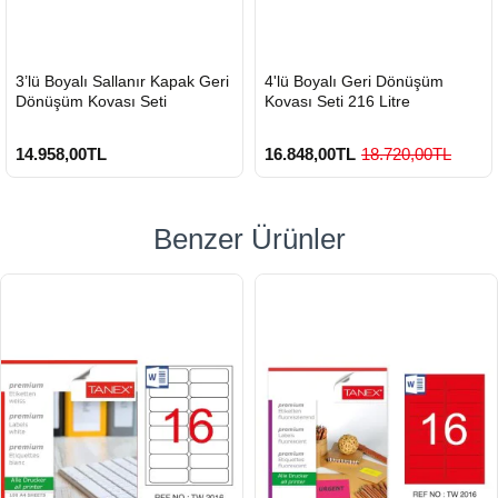
HIZLI
HIZLI
3’lü Boyalı Sallanır Kapak Geri
4'lü Boyalı Geri Dönüşüm
GÖNDERİ
GÖNDERİ
Dönüşüm Kovası Seti
Kovası Seti 216 Litre
14.958,00TL
16.848,00TL
18.720,00TL
Benzer Ürünler