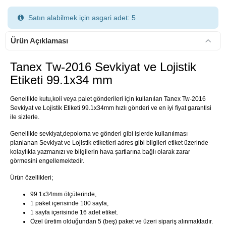
Satın alabilmek için asgari adet: 5
Ürün Açıklaması
Tanex Tw-2016 Sevkiyat ve Lojistik
Etiketi 99.1x34 mm
900 TL Üzeri Kargo Ücretsiz
Genellikle kutu,koli veya palet gönderileri için kullanılan Tanex Tw-2016
Sevkiyat ve Lojistik Etiketi 99.1x34mm hızlı gönderi ve en iyi fiyat garantisi
ile sizlerle.
Genellikle sevkiyat,depoloma ve gönderi gibi işlerde kullanılması
planlanan Sevkiyat ve Lojistik etiketleri adres gibi bilgileri etiket üzerinde
kolaylıkla yazmanızı ve bilgilerin hava şartlarına bağlı olarak zarar
görmesini engellemektedir.
Ürün özellikleri;
99.1x34mm ölçülerinde,
1 paket içerisinde 100 sayfa,
1 sayfa içerisinde 16 adet etiket.
Özel üretim olduğundan 5 (beş) paket ve üzeri sipariş alınmaktadır.