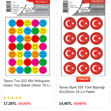
Çok Satılan Ürün
Tükendi
HIZLI
Tanex Tnx-322 Mix Hologram
GÖNDERİ
Gülen Yüz Etiketi 19mm 70 Li
Tanex Byrk-105 Türk Bayrağı
Paket
32x32mm 24 Lü Paket
17,28TL
19,20TL
14,40TL
15,60TL