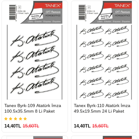
900 TL Üzeri Kargo Ücretsiz
900 TL Üzeri Kargo Ücretsiz
HIZLI
HIZLI
Tanex Byrk-109 Atatürk İmza
Tanex Byrk-110 Atatürk İmza
GÖNDERİ
GÖNDERİ
100.5x35.5mm 8 Li Paket
49.5x19.5mm 24 Li Paket
14,40TL
15,60TL
14,40TL
15,60TL