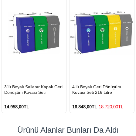
HIZLI
HIZLI
3’lü Boyalı Sallanır Kapak Geri
4'lü Boyalı Geri Dönüşüm
GÖNDERİ
GÖNDERİ
Dönüşüm Kovası Seti
Kovası Seti 216 Litre
14.958,00TL
16.848,00TL
18.720,00TL
Ürünü Alanlar Bunları Da Aldı