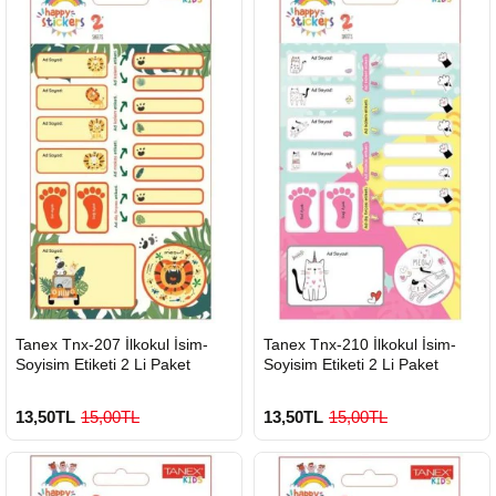
HIZLI
HIZLI
Tanex Tnx-207 İlkokul İsim-
Tanex Tnx-210 İlkokul İsim-
GÖNDERİ
GÖNDERİ
Soyisim Etiketi 2 Li Paket
Soyisim Etiketi 2 Li Paket
13,50TL
15,00TL
13,50TL
15,00TL