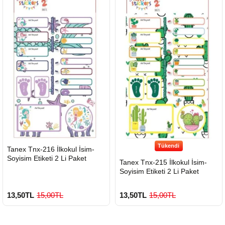
Tükendi
HIZLI
Tanex Tnx-216 İlkokul İsim-
GÖNDERİ
Soyisim Etiketi 2 Li Paket
Tanex Tnx-215 İlkokul İsim-
Soyisim Etiketi 2 Li Paket
13,50TL
15,00TL
13,50TL
15,00TL