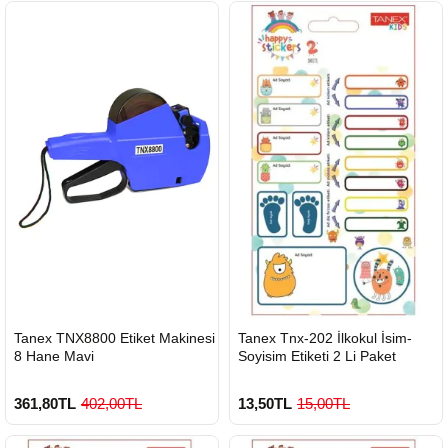
HIZLI
HIZLI
Tanex TNX8800 Etiket Makinesi
Tanex Tnx-202 İlkokul İsim-
GÖNDERİ
GÖNDERİ
8 Hane Mavi
Soyisim Etiketi 2 Li Paket
361,80TL
402,00TL
13,50TL
15,00TL