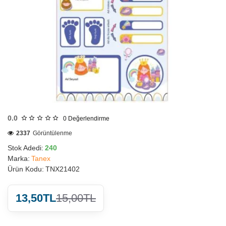
HIZLI
GÖNDERİ
0.0
0
Değerlendirme
2337
Görüntülenme
Stok Adedi:
240
Marka:
Tanex
Ürün Kodu:
TNX21402
13,50TL
15,00TL