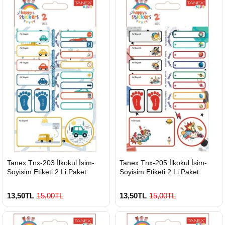
HIZLI
HIZLI
Tanex Tnx-203 İlkokul İsim-
Tanex Tnx-205 İlkokul İsim-
GÖNDERİ
GÖNDERİ
Soyisim Etiketi 2 Li Paket
Soyisim Etiketi 2 Li Paket
13,50TL
15,00TL
13,50TL
15,00TL