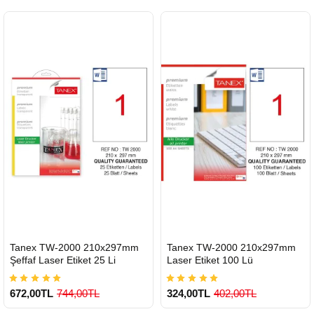
HIZLI
HIZLI
Tanex TW-2000 210x297mm
Tanex TW-2000 210x297mm
GÖNDERİ
GÖNDERİ
Şeffaf Laser Etiket 25 Li
Laser Etiket 100 Lü
672,00TL
744,00TL
324,00TL
402,00TL