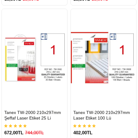
HIZLI
HIZLI
Tanex TW-2000 210x297mm
Tanex TW-2000 210x297mm
GÖNDERİ
GÖNDERİ
Şeffaf Laser Etiket 25 Li
Laser Etiket 100 Lü
672,00TL
744,00TL
402,00TL