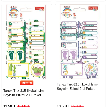
Tükendi
HIZLI
Tanex Tnx-216 İlkokul İsim-
GÖNDERİ
Soyisim Etiketi 2 Li Paket
Tanex Tnx-215 İlkokul İsim-
Soyisim Etiketi 2 Li Paket
13,50TL
15,00TL
13,50TL
15,00TL