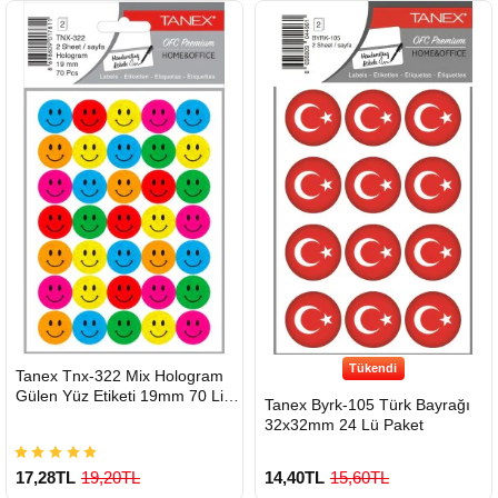
Çok Satılan Ürün
Tükendi
HIZLI
Tanex Tnx-322 Mix Hologram
GÖNDERİ
Gülen Yüz Etiketi 19mm 70 Li
Tanex Byrk-105 Türk Bayrağı
Paket
32x32mm 24 Lü Paket
17,28TL
19,20TL
14,40TL
15,60TL