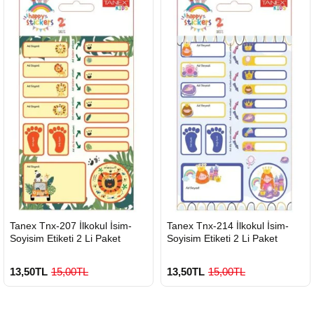
HIZLI
HIZLI
Tanex Tnx-207 İlkokul İsim-
Tanex Tnx-214 İlkokul İsim-
GÖNDERİ
GÖNDERİ
Soyisim Etiketi 2 Li Paket
Soyisim Etiketi 2 Li Paket
13,50TL
15,00TL
13,50TL
15,00TL