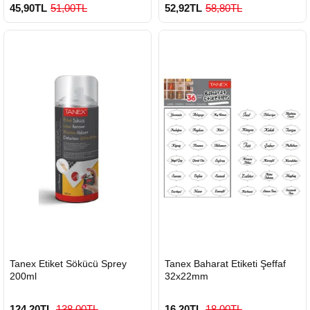
45,90TL
51,00TL
52,92TL
58,80TL
HIZLI
HIZLI
Tanex Etiket Sökücü Sprey
Tanex Baharat Etiketi Şeffaf
GÖNDERİ
GÖNDERİ
200ml
32x22mm
124,20TL
138,00TL
16,20TL
18,00TL