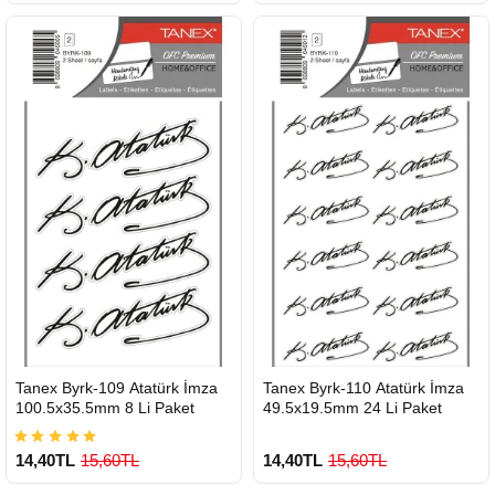
900 TL Üzeri Kargo Ücretsiz
900 TL Üzeri Kargo Ücretsiz
HIZLI
HIZLI
Tanex Byrk-109 Atatürk İmza
Tanex Byrk-110 Atatürk İmza
GÖNDERİ
GÖNDERİ
100.5x35.5mm 8 Li Paket
49.5x19.5mm 24 Li Paket
14,40TL
15,60TL
14,40TL
15,60TL