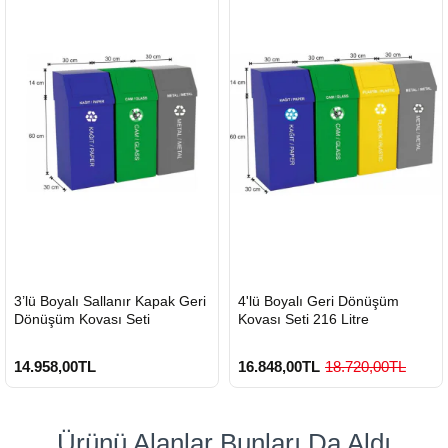
HIZLI
HIZLI
3’lü Boyalı Sallanır Kapak Geri
4'lü Boyalı Geri Dönüşüm
GÖNDERİ
GÖNDERİ
Dönüşüm Kovası Seti
Kovası Seti 216 Litre
14.958,00TL
16.848,00TL
18.720,00TL
Ürünü Alanlar Bunları Da Aldı