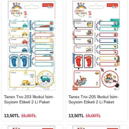
HIZLI
HIZLI
Tanex Tnx-203 İlkokul İsim-
Tanex Tnx-205 İlkokul İsim-
GÖNDERİ
GÖNDERİ
Soyisim Etiketi 2 Li Paket
Soyisim Etiketi 2 Li Paket
13,50TL
15,00TL
13,50TL
15,00TL