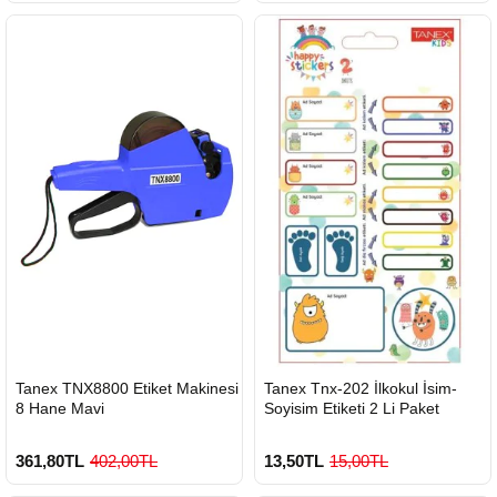
HIZLI
HIZLI
Tanex TNX8800 Etiket Makinesi
Tanex Tnx-202 İlkokul İsim-
GÖNDERİ
GÖNDERİ
8 Hane Mavi
Soyisim Etiketi 2 Li Paket
361,80TL
402,00TL
13,50TL
15,00TL