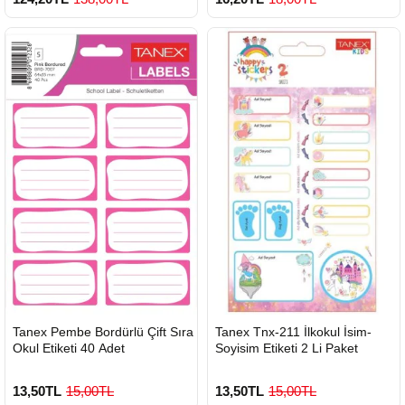
HIZLI
HIZLI
Tanex Pembe Bordürlü Çift Sıra
Tanex Tnx-211 İlkokul İsim-
GÖNDERİ
GÖNDERİ
Okul Etiketi 40 Adet
Soyisim Etiketi 2 Li Paket
13,50TL
15,00TL
13,50TL
15,00TL