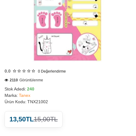
HIZLI
GÖNDERİ
0.0
0
Değerlendirme
2110
Görüntülenme
Stok Adedi:
240
Marka:
Tanex
Ürün Kodu:
TNX21002
13,50TL
15,00TL