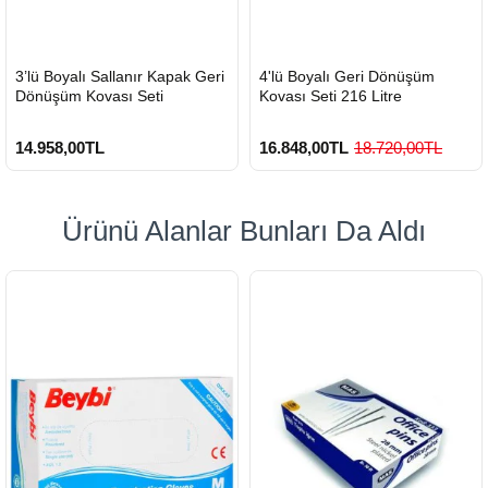
HIZLI
HIZLI
3’lü Boyalı Sallanır Kapak Geri
4'lü Boyalı Geri Dönüşüm
GÖNDERİ
GÖNDERİ
Dönüşüm Kovası Seti
Kovası Seti 216 Litre
14.958,00TL
16.848,00TL
18.720,00TL
Ürünü Alanlar Bunları Da Aldı