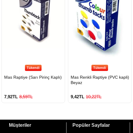
900 TL Üzeri Kargo Ücretsiz
Tükendi
Tükendi
Mas Raptiye (Sarı Pirinç Kaplı)
Mas Renkli Raptiye (PVC kapli)
Beyaz
7,92TL
8,59TL
9,42TL
10,22TL
Müşteriler
Popüler Sayfalar