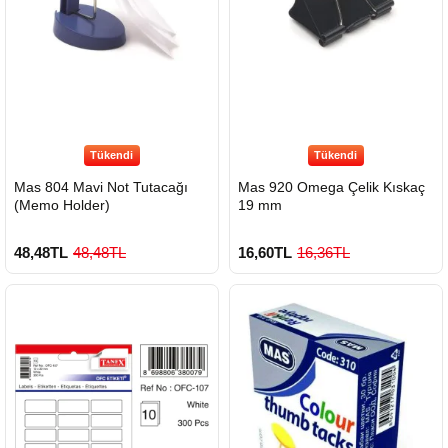
Tükendi
Tükendi
Mas 804 Mavi Not Tutacağı
Mas 920 Omega Çelik Kıskaç
(Memo Holder)
19 mm
48,48TL
48,48TL
16,60TL
16,36TL