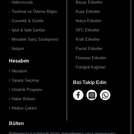
Hakkımızda
Beyaz Etiketler
Teslimat ve Ödeme Bilgisi
Kuşe Etiketler
Güvenlik & Gizlilik
Nokta Etiketler
İptal & İade Şartları
OFC Etiketler
Mesafeli Satış Sözleşmesi
Kraft Etiketler
İletişim
Pastel Etiketler
Floresan Etiketler
Hesabım
Fotoğraf Kağıtları
Hesabım
Sipariş Geçmişi
Bizi Takip Edin
Ortaklık Programı
Haber Bülteni
Hediye Çekleri
Bülten
Bültenimize kaydolarak hiçbir güncellemeyi veya promosyonu