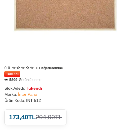
0.0
0
Değerlendirme
Tükendi
5809
Görüntülenme
Stok Adedi:
Tükendi
Marka:
İnter Pano
Ürün Kodu:
INT-512
173,40TL
204,00TL