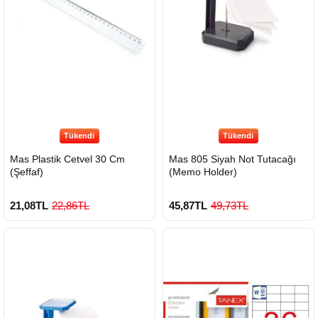
Tükendi
Tükendi
Mas Plastik Cetvel 30 Cm
Mas 805 Siyah Not Tutacağı
(Şeffaf)
(Memo Holder)
21,08TL
22,86TL
45,87TL
49,73TL