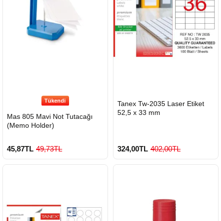
Tükendi
HIZLI
Tanex Tw-2035 Laser Etiket
GÖNDERİ
52,5 x 33 mm
Mas 805 Mavi Not Tutacağı
(Memo Holder)
45,87TL
49,73TL
324,00TL
402,00TL