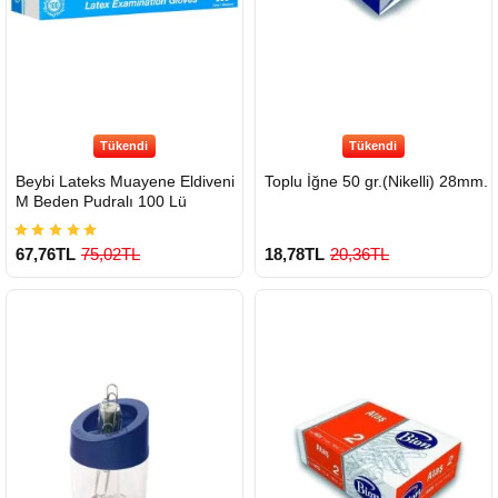
Tükendi
Tükendi
Beybi Lateks Muayene Eldiveni
Toplu İğne 50 gr.(Nikelli) 28mm.
M Beden Pudralı 100 Lü
67,76TL
75,02TL
18,78TL
20,36TL