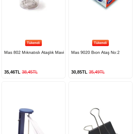
Tükendi
Tükendi
Mas 802 Mıknatıslı Ataşlık Mavi
Mas 9020 Bıon Ataş No:2
35,46TL
38,45TL
30,85TL
35,49TL