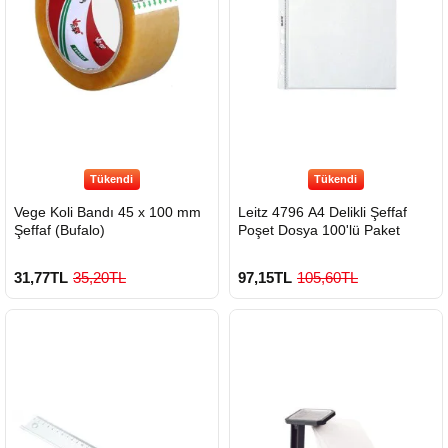
Tükendi
Tükendi
Vege Koli Bandı 45 x 100 mm
Leitz 4796 A4 Delikli Şeffaf
Şeffaf (Bufalo)
Poşet Dosya 100'lü Paket
31,77TL
35,20TL
97,15TL
105,60TL