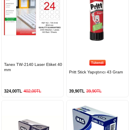
900 TL Üzeri Kargo Ücretsiz
Tükendi
HIZLI
Tanex TW-2140 Laser Etiket 40
GÖNDERİ
mm
Pritt Stick Yapıştırıcı 43 Gram
324,00TL
402,00TL
39,90TL
39,90TL