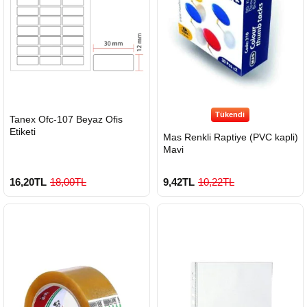
Tükendi
HIZLI
Tanex Ofc-107 Beyaz Ofis
GÖNDERİ
Etiketi
Mas Renkli Raptiye (PVC kapli)
Mavi
16,20TL
18,00TL
9,42TL
10,22TL