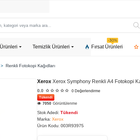
ori
-30%
Ürünleri
Temizlik Ürünleri
Fırsat Ürünleri
a
Renkli Fotokopi Kağıdları
Xerox
Xerox Symphony Renkli A4 Fotokopi Kağ
0.0
0
Değerlendirme
Tükendi
7050
Görüntülenme
Stok Adedi:
Tükendi
Marka:
Xerox
Ürün Kodu:
003R93975