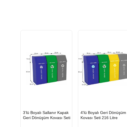
HIZLI
HIZLI
3’lü Boyalı Sallanır Kapak
4'lü Boyalı Geri Dönüşüm
GÖNDERİ
GÖNDERİ
Geri Dönüşüm Kovası Seti
Kovası Seti 216 Litre