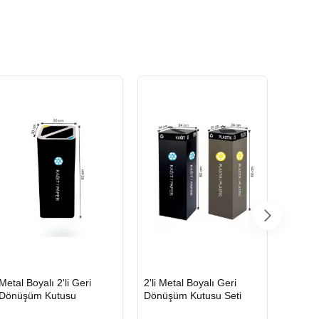
HIZLI
HIZLI
HIZLI
Metal Boyalı 2'li Geri
2'li Metal Boyalı Geri
Boyalı
GÖNDERİ
GÖNDERİ
GÖND
Dönüşüm Kutusu
Dönüşüm Kutusu Seti
Geri D