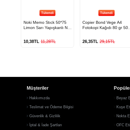
Tükendi
Tükendi
Noki Memo Stıck 50*75
Copier Bond Vege A4
Limon Sarı Yapışkanlı Not
Fotokopi Kağıdı 80 gr 50
Kağıdı
Lü Paket
10,38TL
11,28TL
26,35TL
29,15TL
Müşteriler
Popüler
Hakkımızda
Beyaz E
Teslimat ve Ödeme Bilgisi
Kuşe Eti
Güvenlik & Gizlilik
Nokta Et
İptal & İade Şartları
OFC Eti