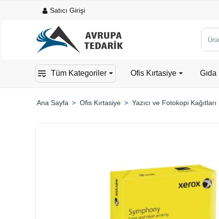
Satıcı Girişi
Ürün,
kateg
veya
Tüm Kategoriler
Ofis Kırtasiye
Gıda 
mark
ara...
Ofis Kırtasiye
Yazıcı ve Fotokopi Kağıtları
home