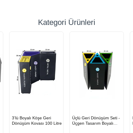
Kategori Ürünleri
HIZLI
HIZLI
3’lü Boyalı Köşe Geri
Üçlü Geri Dönüşüm Seti -
GÖNDERİ
GÖNDERİ
Dönüşüm Kovası 100 Litre
Üçgen Tasarım Boyalı
Metal Sıfır Atık Kovası