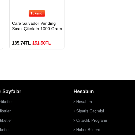
Tükendi
Cafe Salvador Vending
0
Sıcak Çikolata 1000 Gram
135,74TL
151,50TL
 Sayfalar
Hesabım
tiketler
Hesabım
ketler
Sipariş Geçmişi
iketler
Ortaklık Programı
ketler
Haber Bülteni