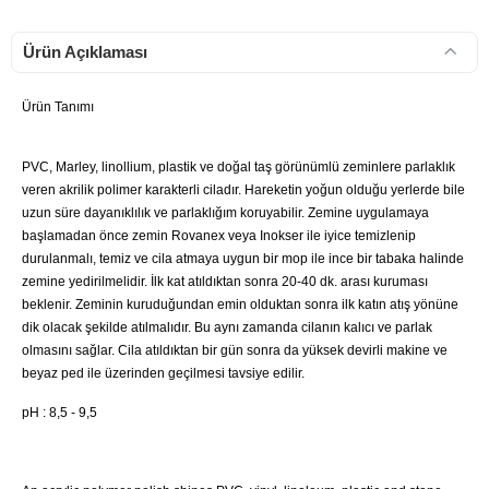
Ürün Açıklaması
Ürün Tanımı
PVC, Marley, linollium, plastik ve doğal taş görünümlü zeminlere parlaklık
veren akrilik polimer karakterli ciladır. Hareketin yoğun olduğu yerlerde bile
uzun süre dayanıklılık ve parlaklığım koruyabilir. Zemine uygulamaya
başlamadan önce zemin Rovanex veya Inokser ile iyice temizlenip
durulanmalı, temiz ve cila atmaya uygun bir mop ile ince bir tabaka halinde
zemine yedirilmelidir. İlk kat atıldıktan sonra 20-40 dk. arası kuruması
beklenir. Zeminin kuruduğundan emin olduktan sonra ilk katın atış yönüne
dik olacak şekilde atılmalıdır. Bu aynı zamanda cilanın kalıcı ve parlak
olmasını sağlar. Cila atıldıktan bir gün sonra da yüksek devirli makine ve
beyaz ped ile üzerinden geçilmesi tavsiye edilir.
pH : 8,5 - 9,5