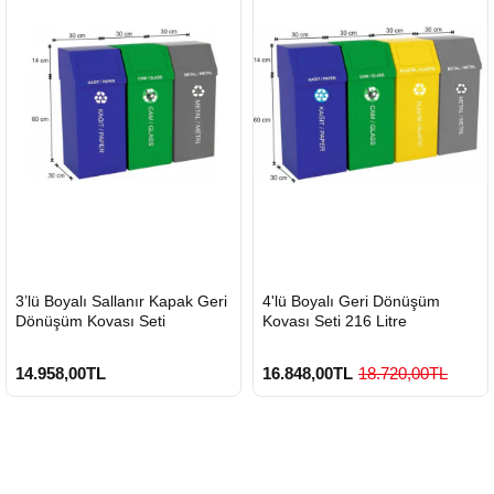
HIZLI
HIZLI
3’lü Boyalı Sallanır Kapak Geri
4'lü Boyalı Geri Dönüşüm
GÖNDERİ
GÖNDERİ
Dönüşüm Kovası Seti
Kovası Seti 216 Litre
14.958,00TL
16.848,00TL
18.720,00TL