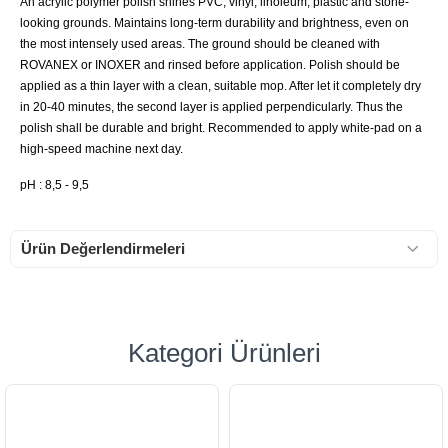
An acrylic polymer polish shines PVC, vinyl, linoleum, plastic and stone-
looking grounds. Maintains long-term durability and brightness, even on
the most intensely used areas. The ground should be cleaned with
ROVANEX or INOXER and rinsed before application. Polish should be
applied as a thin layer with a clean, suitable mop. After let it completely dry
in 20-40 minutes, the second layer is applied perpendicularly. Thus the
polish shall be durable and bright. Recommended to apply white-pad on a
high-speed machine next day.
pH : 8,5 - 9,5
Ürün Değerlendirmeleri
Kategori Ürünleri