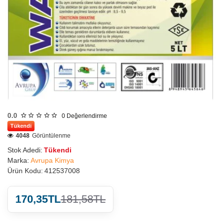
0.0
0
Değerlendirme
Tükendi
4048
Görüntülenme
Stok Adedi:
Tükendi
Marka:
Avrupa Kimya
Ürün Kodu:
412537008
170,35TL
181,58TL