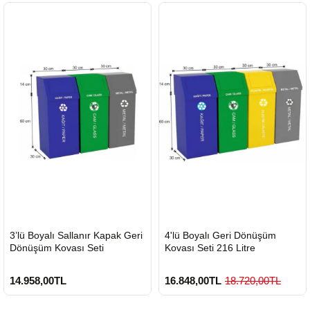
HIZLI
HIZLI
3’lü Boyalı Sallanır Kapak Geri
4'lü Boyalı Geri Dönüşüm
GÖNDERİ
GÖNDERİ
Dönüşüm Kovası Seti
Kovası Seti 216 Litre
14.958,00TL
16.848,00TL
18.720,00TL