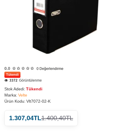
0.0
0
Değerlendirme
Tükendi
3372
Görüntülenme
Stok Adedi:
Tükendi
Marka:
Velte
Ürün Kodu:
Vlt7072-02-K
1.307,04TL
1.400,40TL