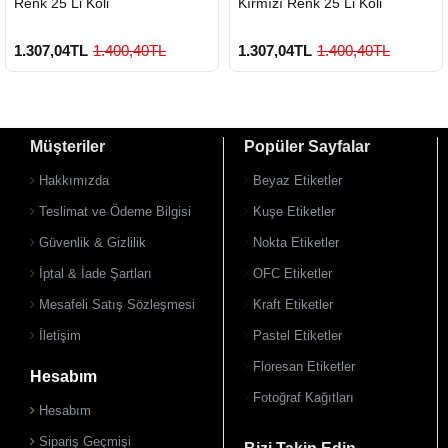
Renk 25 Li Koli
Kırmızı Renk 25 Li Koli
1.307,04TL
1.400,40TL
1.307,04TL
1.400,40TL
Müşteriler
Popüler Sayfalar
Hakkımızda
Beyaz Etiketler
Teslimat ve Ödeme Bilgisi
Kuşe Etiketler
Güvenlik & Gizlilik
Nokta Etiketler
İptal & İade Şartları
OFC Etiketler
Mesafeli Satış Sözleşmesi
Kraft Etiketler
İletişim
Pastel Etiketler
Floresan Etiketler
Hesabım
Fotoğraf Kağıtları
Hesabım
Sipariş Geçmişi