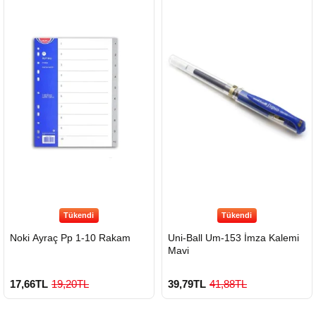
Tükendi
Tükendi
Noki Ayraç Pp 1-10 Rakam
Uni-Ball Um-153 İmza Kalemi
Mavi
17,66TL
19,20TL
39,79TL
41,88TL