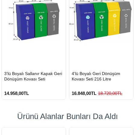
HIZLI
HIZLI
3’lü Boyalı Sallanır Kapak Geri
4'lü Boyalı Geri Dönüşüm
GÖNDERİ
GÖNDERİ
Dönüşüm Kovası Seti
Kovası Seti 216 Litre
14.958,00TL
16.848,00TL
18.720,00TL
Ürünü Alanlar Bunları Da Aldı