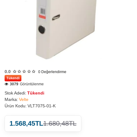
0.0
0
Değerlendirme
Tükendi
3079
Görüntülenme
Stok Adedi:
Tükendi
Marka:
Velte
Ürün Kodu:
VLT7075-01-K
1.568,45TL
1.680,48TL