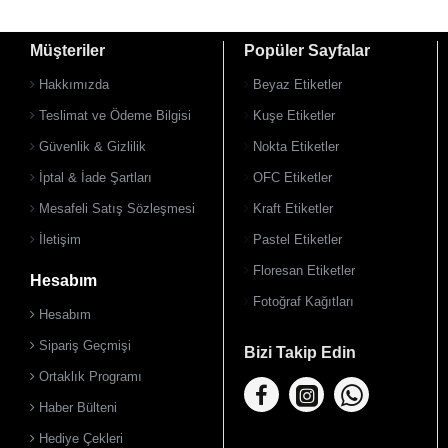
Müşteriler
Popüler Sayfalar
Hakkımızda
Beyaz Etiketler
Teslimat ve Ödeme Bilgisi
Kuşe Etiketler
Güvenlik & Gizlilik
Nokta Etiketler
İptal & İade Şartları
OFC Etiketler
Mesafeli Satış Sözleşmesi
Kraft Etiketler
İletişim
Pastel Etiketler
Floresan Etiketler
Hesabım
Fotoğraf Kağıtları
Hesabım
Sipariş Geçmişi
Bizi Takip Edin
Ortaklık Programı
Haber Bülteni
Hediye Çekleri