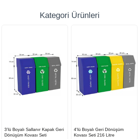
Kategori Ürünleri
HIZLI
HIZLI
3’lü Boyalı Sallanır Kapak Geri
4'lü Boyalı Geri Dönüşüm
GÖNDERİ
GÖNDERİ
Dönüşüm Kovası Seti
Kovası Seti 216 Litre