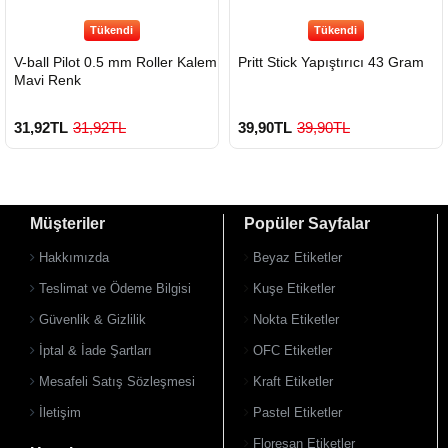
Tükendi
Tükendi
V-ball Pilot 0.5 mm Roller Kalem
Pritt Stick Yapıştırıcı 43 Gram
Mavi Renk
31,92TL
31,92TL
39,90TL
39,90TL
Müşteriler
Popüler Sayfalar
Hakkımızda
Beyaz Etiketler
Teslimat ve Ödeme Bilgisi
Kuşe Etiketler
Güvenlik & Gizlilik
Nokta Etiketler
İptal & İade Şartları
OFC Etiketler
Mesafeli Satış Sözleşmesi
Kraft Etiketler
İletişim
Pastel Etiketler
Floresan Etiketler