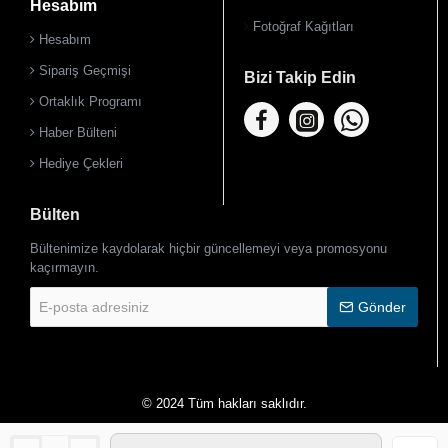
Hesabım
Fotoğraf Kağıtları
Hesabım
Sipariş Geçmişi
Bizi Takip Edin
Ortaklık Programı
Haber Bülteni
Hediye Çekleri
Bülten
Bültenimize kaydolarak hiçbir güncellemeyi veya promosyonu
kaçırmayın.
E-
Gönder
posta
adresiniz
© 2024 Tüm hakları saklıdır.