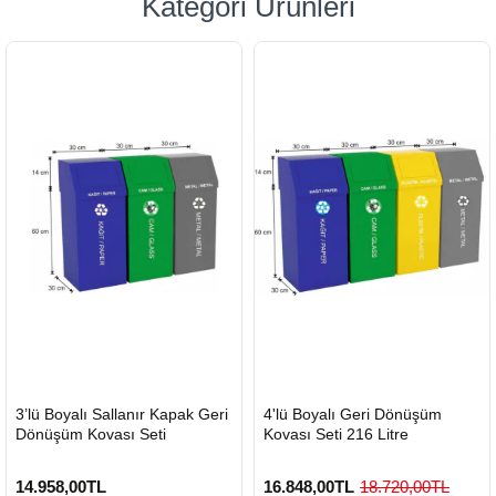
Kategori Ürünleri
HIZLI
HIZLI
3’lü Boyalı Sallanır Kapak Geri
4'lü Boyalı Geri Dönüşüm
GÖNDERİ
GÖNDERİ
Dönüşüm Kovası Seti
Kovası Seti 216 Litre
14.958,00TL
16.848,00TL
18.720,00TL