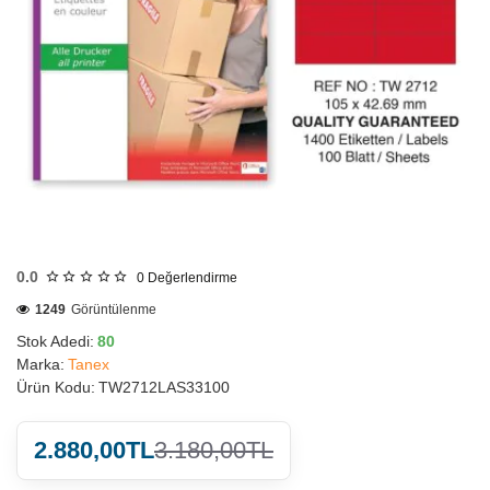
HIZLI
GÖNDERİ
0.0
0
Değerlendirme
1249
Görüntülenme
Stok Adedi:
80
Marka:
Tanex
Ürün Kodu:
TW2712LAS33100
2.880,00TL
3.180,00TL