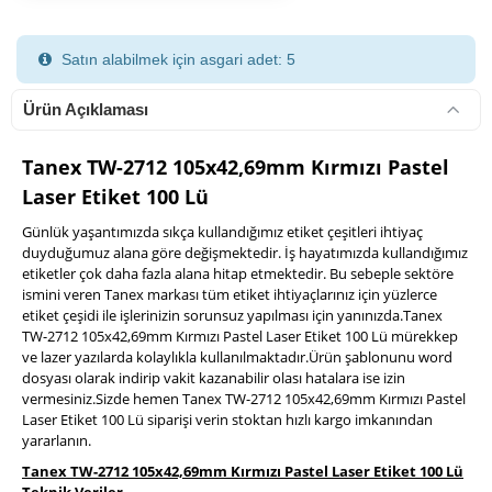
Satın alabilmek için asgari adet: 5
Ürün Açıklaması
Tanex TW-2712 105x42,69mm Kırmızı Pastel
Laser Etiket 100 Lü
900 TL Üzeri Kargo Ücretsiz
Günlük yaşantımızda sıkça kullandığımız etiket çeşitleri ihtiyaç
duyduğumuz alana göre değişmektedir. İş hayatımızda kullandığımız
etiketler çok daha fazla alana hitap etmektedir. Bu sebeple sektöre
ismini veren Tanex markası tüm etiket ihtiyaçlarınız için yüzlerce
etiket çeşidi ile işlerinizin sorunsuz yapılması için yanınızda.Tanex
TW-2712 105x42,69mm Kırmızı Pastel Laser Etiket 100 Lü mürekkep
ve lazer yazılarda kolaylıkla kullanılmaktadır.Ürün şablonunu word
dosyası olarak indirip vakit kazanabilir olası hatalara ise izin
vermesiniz.Sizde hemen Tanex TW-2712 105x42,69mm Kırmızı Pastel
Laser Etiket 100 Lü siparişi verin stoktan hızlı kargo imkanından
yararlanın.
Tanex TW-2712 105x42,69mm Kırmızı Pastel Laser Etiket 100 Lü