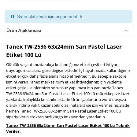
Satın alabilmek için asgari adet: 5
Ürün Açıklaması
Tanex TW-2536 63x24mm Sarı Pastel Laser
Etiket 100 Lü
900 TL Üzeri Kargo Ücretsiz
Günlük yaşantımızda sıkça kullandığımız etiket çeşitleri ihtiyaç
duyduğumuz alana göre değişmektedir. İş hayatımızda kullandığımız
etiketler çok daha fazla alana hitap etmektedir. Bu sebeple sektöre
ismini veren Tanex markası tüm etiket ihtiyaçlarınız için yüzlerce
etiket çeşidi ile işlerinizin sorunsuz yapılması için yanınızda.Tanex
TW-2536 63x24mm Sarı Pastel Laser Etiket 100 Lü mürekkep ve lazer
yazılarda kolaylıkla kullanılmaktadır.Ürün şablonunu word dosyası
olarak indirip vakit kazanabilir olası hatalara ise izin vermesiniz.Sizde
hemen Tanex TW-2536 63x24mm Sarı Pastel Laser Etiket 100 Lü
siparişi verin stoktan hızlı kargo imkanından yararlanın.
Tanex TW-2536 63x24mm Sarı Pastel Laser Etiket 100 Lü Teknik
Veriler
,