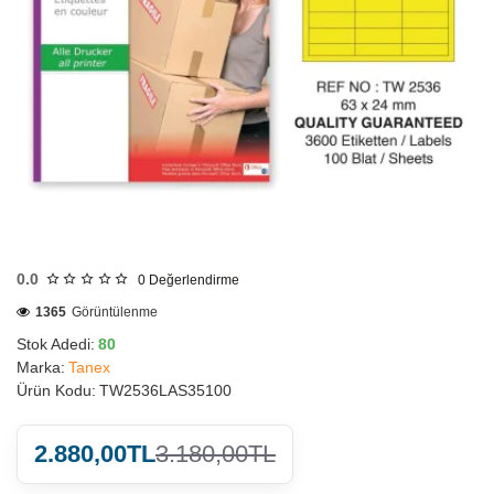
HIZLI
GÖNDERİ
0.0
0
Değerlendirme
1365
Görüntülenme
Stok Adedi:
80
Marka:
Tanex
Ürün Kodu:
TW2536LAS35100
2.880,00TL
3.180,00TL