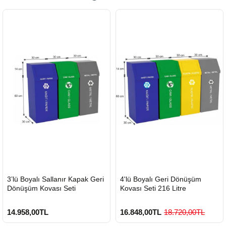
HIZLI
HIZLI
3’lü Boyalı Sallanır Kapak Geri
4'lü Boyalı Geri Dönüşüm
GÖNDERİ
GÖNDERİ
Dönüşüm Kovası Seti
Kovası Seti 216 Litre
14.958,00TL
16.848,00TL
18.720,00TL