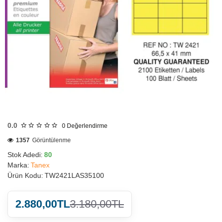
HIZLI
GÖNDERİ
0.0
0
Değerlendirme
1357
Görüntülenme
Stok Adedi:
80
Marka:
Tanex
Ürün Kodu:
TW2421LAS35100
2.880,00TL
3.180,00TL