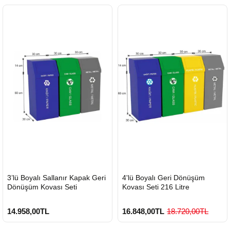
HIZLI
HIZLI
3’lü Boyalı Sallanır Kapak Geri
4'lü Boyalı Geri Dönüşüm
GÖNDERİ
GÖNDERİ
Dönüşüm Kovası Seti
Kovası Seti 216 Litre
14.958,00TL
16.848,00TL
18.720,00TL