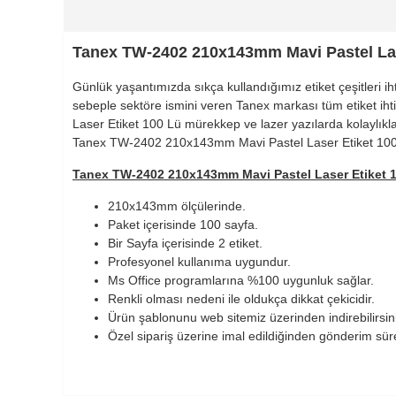
Tanex TW-2402 210x143mm Mavi Pastel Las
Günlük yaşantımızda sıkça kullandığımız etiket çeşitleri 
sebeple sektöre ismini veren Tanex markası tüm etiket iht
Laser Etiket 100 Lü mürekkep ve lazer yazılarda kolaylıkla
Tanex TW-2402 210x143mm Mavi Pastel Laser Etiket 100 Lü
Tanex TW-2402 210x143mm Mavi Pastel Laser Etiket 10
210x143mm ölçülerinde.
Paket içerisinde 100 sayfa.
Bir Sayfa içerisinde 2 etiket.
Profesyonel kullanıma uygundur.
Ms Office programlarına %100 uygunluk sağlar.
900 TL Üzeri Kargo Ücretsiz
Renkli olması nedeni ile oldukça dikkat çekicidir.
Ürün şablonunu web sitemiz üzerinden indirebilirsin
Özel sipariş üzerine imal edildiğinden gönderim süres