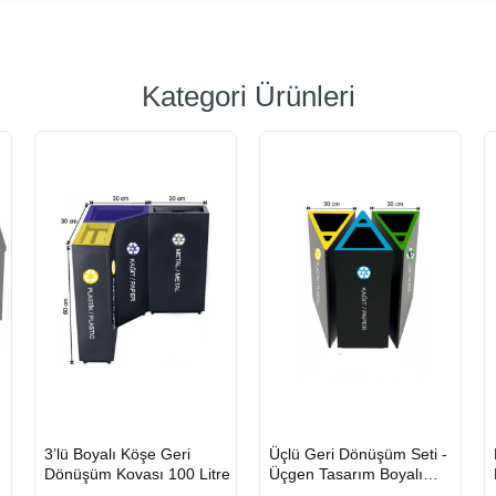
Kategori Ürünleri
HIZLI
HIZLI
3’lü Boyalı Köşe Geri
Üçlü Geri Dönüşüm Seti -
GÖNDERİ
GÖNDERİ
Dönüşüm Kovası 100 Litre
Üçgen Tasarım Boyalı
Metal Sıfır Atık Kovası