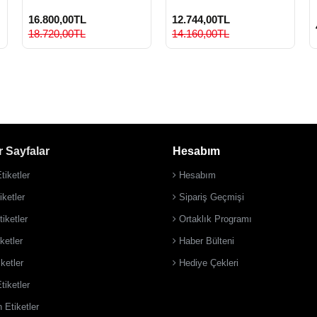
16.800,00TL
12.744,00TL
18.720,00TL
14.160,00TL
 Sayfalar
Hesabım
tiketler
Hesabım
ketler
Sipariş Geçmişi
iketler
Ortaklık Programı
ketler
Haber Bülteni
iketler
Hediye Çekleri
tiketler
 Etiketler