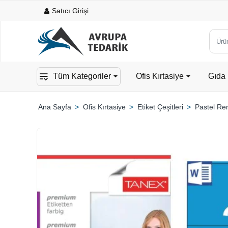
Satıcı Girişi
Ürün,
kateg
veya
Tüm Kategoriler
Ofis Kırtasiye
Gıda 
mark
ara...
Ofis Kırtasiye
Etiket Çeşitleri
Pastel Ren
home