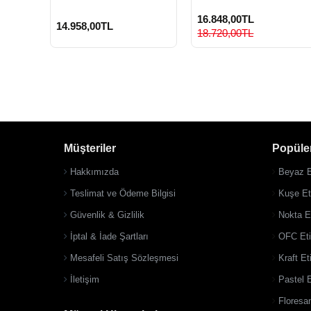
16.848,00TL
14.958,00TL
18.720,00TL
Müşteriler
Popüler
Hakkımızda
Beyaz E
Teslimat ve Ödeme Bilgisi
Kuşe Eti
Güvenlik & Gizlilik
Nokta Et
İptal & İade Şartları
OFC Eti
Mesafeli Satış Sözleşmesi
Kraft Et
İletişim
Pastel E
Floresan