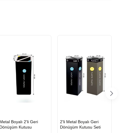
HIZLI
HIZLI
HIZLI
Metal Boyalı 2'li Geri
2'li Metal Boyalı Geri
Boyalı
GÖNDERİ
GÖNDERİ
GÖND
Dönüşüm Kutusu
Dönüşüm Kutusu Seti
Geri D