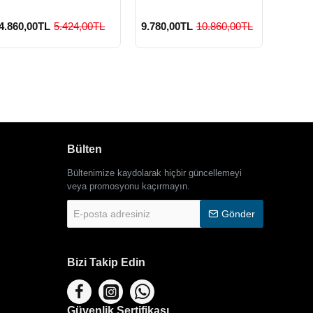
4.860,00TL
5.424,00TL
9.780,00TL
10.860,00TL
3.420
Bülten
Bültenimize kaydolarak hiçbir güncellemeyi
veya promosyonu kaçırmayın.
E-
Gönder
posta
adresiniz
Bizi Takip Edin
Güvenlik Sertifikası