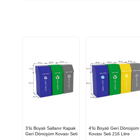
HIZLI
HIZLI
3’lü Boyalı Sallanır Kapak
4'lü Boyalı Geri Dönüşüm
GÖNDERİ
GÖNDERİ
Geri Dönüşüm Kovası Seti
Kovası Seti 216 Litre