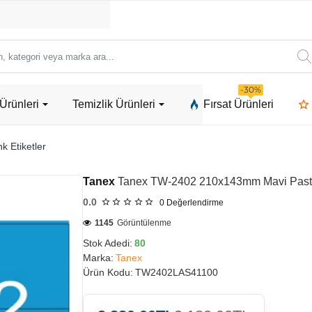
ori
-30%
Ürünleri
Temizlik Ürünleri
Fırsat Ürünleri
a
k Etiketler
Tanex
Tanex TW-2402 210x143mm Mavi Pastel
0.0
0
Değerlendirme
1145
Görüntülenme
Stok Adedi:
80
Marka:
Tanex
Ürün Kodu:
TW2402LAS41100