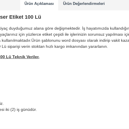
Ürün Açıklaması
Ürün Değerlendirmeleri
er Etiket 100 Lü
ihtiyaç duyduğumuz alana göre değişmektedir. İş hayatımızda kullandığım
iyaçlarınız için yüzlerce etiket çeşidi ile işlerinizin sorunsuz yapılm
 kullanılmaktadır.Ürün şablonunu word dosyası olarak indirip vakit kaza
 siparişi verin stoktan hızlı kargo imkanından yararlanın.
0 Lü Teknik Veriler,
iz.
i iki (2) iş günüdür.