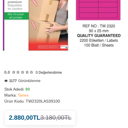
HIZLI
GÖNDERİ
0.0
0
Değerlendirme
1177
Görüntülenme
Stok Adedi:
80
Marka:
Tanex
Ürün Kodu:
TW2320LAS39100
2.880,00TL
3.180,00TL