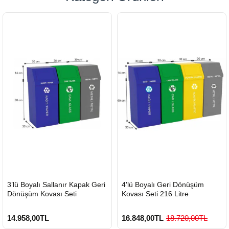
HIZLI
HIZLI
3’lü Boyalı Sallanır Kapak Geri
4'lü Boyalı Geri Dönüşüm
GÖNDERİ
GÖNDERİ
Dönüşüm Kovası Seti
Kovası Seti 216 Litre
14.958,00TL
16.848,00TL
18.720,00TL