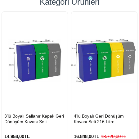
Kategori Ürünleri
HIZLI
HIZLI
3’lü Boyalı Sallanır Kapak Geri
4'lü Boyalı Geri Dönüşüm
GÖNDERİ
GÖNDERİ
Dönüşüm Kovası Seti
Kovası Seti 216 Litre
14.958,00TL
16.848,00TL
18.720,00TL