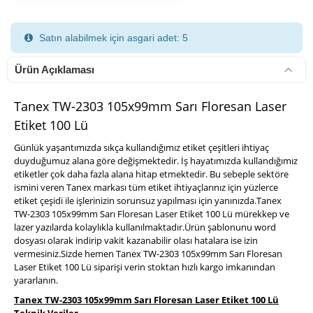
Satın alabilmek için asgari adet: 5
Ürün Açıklaması
Tanex TW-2303 105x99mm Sarı Floresan Laser
Etiket 100 Lü
900 TL Üzeri Kargo Ücretsiz
Günlük yaşantımızda sıkça kullandığımız etiket çeşitleri ihtiyaç
duyduğumuz alana göre değişmektedir. İş hayatımızda kullandığımız
etiketler çok daha fazla alana hitap etmektedir. Bu sebeple sektöre
ismini veren Tanex markası tüm etiket ihtiyaçlarınız için yüzlerce
etiket çeşidi ile işlerinizin sorunsuz yapılması için yanınızda.Tanex
TW-2303 105x99mm Sarı Floresan Laser Etiket 100 Lü mürekkep ve
lazer yazılarda kolaylıkla kullanılmaktadır.Ürün şablonunu word
dosyası olarak indirip vakit kazanabilir olası hatalara ise izin
vermesiniz.Sizde hemen Tanex TW-2303 105x99mm Sarı Floresan
Laser Etiket 100 Lü siparişi verin stoktan hızlı kargo imkanından
yararlanın.
Tanex TW-2303 105x99mm Sarı Floresan Laser Etiket 100 Lü