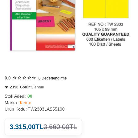
HIZLI
GÖNDERİ
0.0
0
Değerlendirme
2356
Görüntülenme
Stok Adedi:
80
Marka:
Tanex
Ürün Kodu:
TW2303LAS55100
3.315,00TL
3.660,00TL