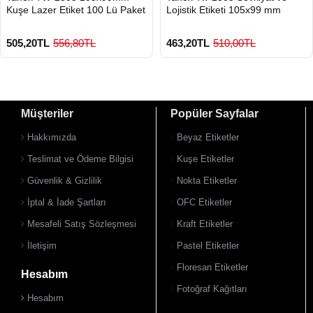
Kuşe Lazer Etiket 100 Lü Paket
Lojistik Etiketi 105x99 mm
505,20TL
556,80TL
463,20TL
510,00TL
Müşteriler
Popüler Sayfalar
Hakkımızda
Beyaz Etiketler
Teslimat ve Ödeme Bilgisi
Kuşe Etiketler
Güvenlik & Gizlilik
Nokta Etiketler
900 TL Üzeri Kargo Ücretsiz
900 TL Üzeri Kargo Ücretsiz
İptal & İade Şartları
OFC Etiketler
Mesafeli Satış Sözleşmesi
Kraft Etiketler
İletişim
Pastel Etiketler
Floresan Etiketler
Hesabım
Fotoğraf Kağıtları
Hesabım