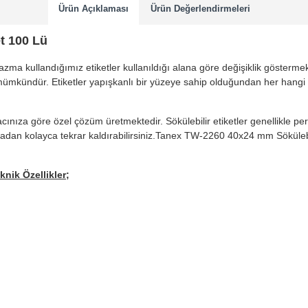
Ürün Açıklaması
Ürün Değerlendirmeleri
t 100 Lü
a kullandığımız etiketler kullanıldığı alana göre değişiklik göstermekte
ek mümkündür. Etiketler yapışkanlı bir yüzeye sahip olduğundan her hangi
iyacınıza göre özel çözüm üretmektedir. Sökülebilir etiketler genellikle 
adan kolayca tekrar kaldırabilirsiniz.Tanex TW-2260 40x24 mm Sökülebilir 
nik Özellikler;