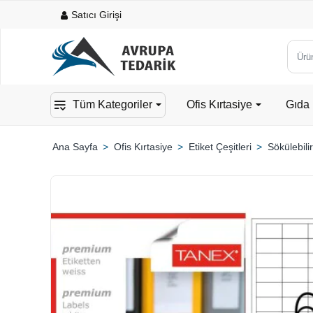
Satıcı Girişi
Ürün,
kateg
veya
Tüm Kategoriler
Ofis Kırtasiye
Gıda 
mark
ara...
Ofis Kırtasiye
Etiket Çeşitleri
Sökülebilir
home