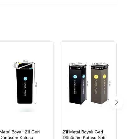
HIZLI
HIZLI
HIZLI
Metal Boyalı 2'li Geri
2'li Metal Boyalı Geri
Boyalı
GÖNDERİ
GÖNDERİ
GÖND
Dönüşüm Kutusu
Dönüşüm Kutusu Seti
Geri D