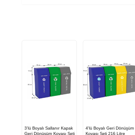
HIZLI
HIZLI
3’lü Boyalı Sallanır Kapak
4'lü Boyalı Geri Dönüşüm
GÖNDERİ
GÖNDERİ
Geri Dönüşüm Kovası Seti
Kovası Seti 216 Litre