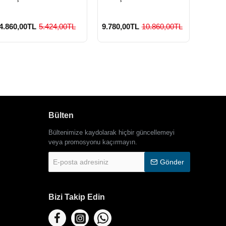
4.860,00TL
5.424,00TL
9.780,00TL
10.860,00TL
3.420
Bülten
Bültenimize kaydolarak hiçbir güncellemeyi
veya promosyonu kaçırmayın.
E-
Gönder
posta
adresiniz
Bizi Takip Edin