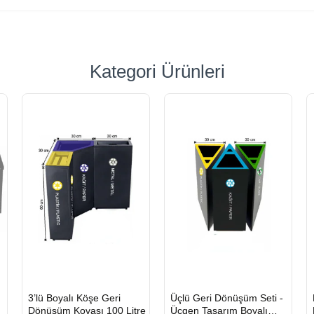
Kategori Ürünleri
HIZLI
HIZLI
3’lü Boyalı Köşe Geri
Üçlü Geri Dönüşüm Seti -
GÖNDERİ
GÖNDERİ
Dönüşüm Kovası 100 Litre
Üçgen Tasarım Boyalı