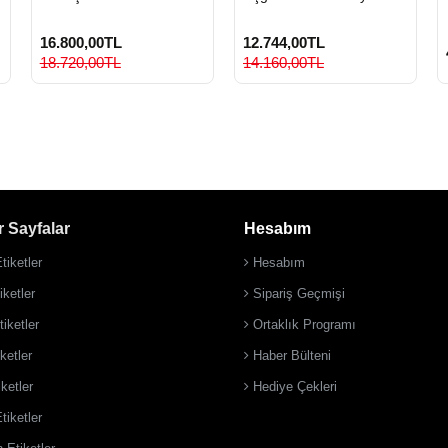
Metal Sıfır Atık Kovası
16.800,00TL
12.744,00TL
18.720,00TL
14.160,00TL
 Sayfalar
Hesabım
tiketler
Hesabım
ketler
Sipariş Geçmişi
iketler
Ortaklık Programı
ketler
Haber Bülteni
iketler
Hediye Çekleri
tiketler