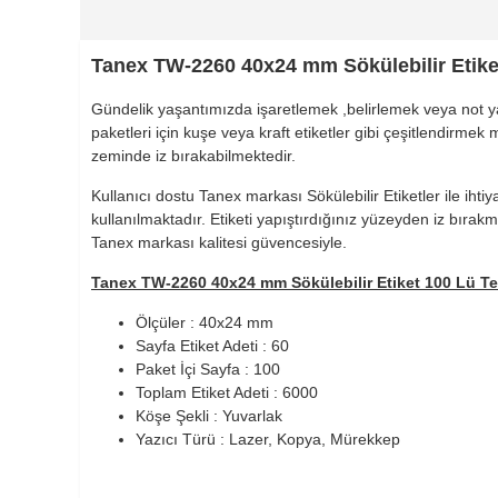
Tanex TW-2260 40x24 mm Sökülebilir Etike
Gündelik yaşantımızda işaretlemek ,belirlemek veya not yazm
paketleri için kuşe veya kraft etiketler gibi çeşitlendirm
zeminde iz bırakabilmektedir.
Kullanıcı dostu Tanex markası Sökülebilir Etiketler ile iht
kullanılmaktadır. Etiketi yapıştırdığınız yüzeyden iz bırakm
Tanex markası kalitesi güvencesiyle.
Tanex TW-2260 40x24 mm Sökülebilir Etiket 100 Lü Tek
Ölçüler : 40x24 mm
Sayfa Etiket Adeti : 60
900 TL Üzeri Kargo Ücretsiz
Paket İçi Sayfa : 100
Toplam Etiket Adeti : 6000
Köşe Şekli : Yuvarlak
Yazıcı Türü : Lazer, Kopya, Mürekkep