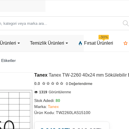
ori
-30%
Ürünleri
Temizlik Ürünleri
Fırsat Ürünleri
a
 Etiketler
Tanex
Tanex TW-2260 40x24 mm Sökülebilir E
0.0
0
Değerlendirme
1319
Görüntülenme
Stok Adedi:
80
Marka:
Tanex
Ürün Kodu:
TW2260LAS15100