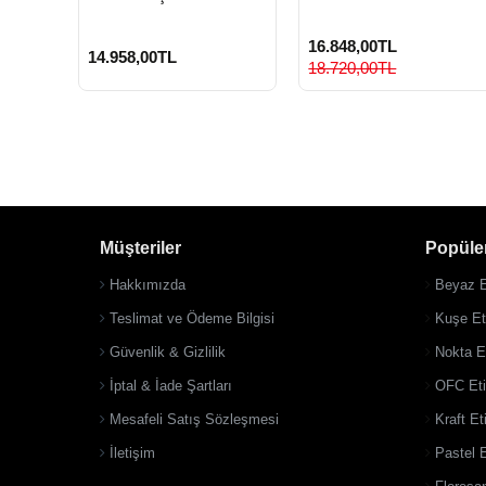
16.848,00TL
14.958,00TL
18.720,00TL
Müşteriler
Popüler
Hakkımızda
Beyaz E
Teslimat ve Ödeme Bilgisi
Kuşe Eti
Güvenlik & Gizlilik
Nokta Et
İptal & İade Şartları
OFC Eti
Mesafeli Satış Sözleşmesi
Kraft Et
İletişim
Pastel E