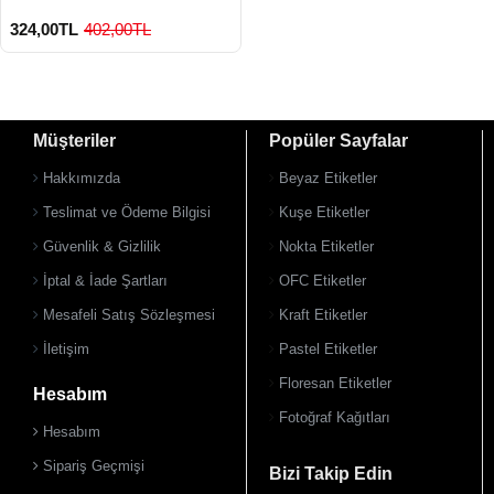
324,00TL
402,00TL
Müşteriler
Popüler Sayfalar
Hakkımızda
Beyaz Etiketler
Teslimat ve Ödeme Bilgisi
Kuşe Etiketler
Güvenlik & Gizlilik
Nokta Etiketler
900 TL Üzeri Kargo Ücretsiz
İptal & İade Şartları
OFC Etiketler
Mesafeli Satış Sözleşmesi
Kraft Etiketler
İletişim
Pastel Etiketler
Floresan Etiketler
Hesabım
Fotoğraf Kağıtları
Hesabım
Sipariş Geçmişi
Bizi Takip Edin