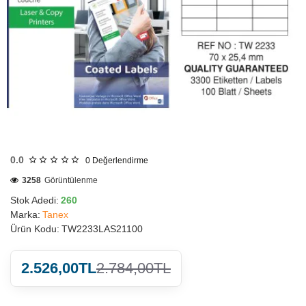
HIZLI
GÖNDERİ
0.0
0
Değerlendirme
3258
Görüntülenme
Stok Adedi:
260
Marka:
Tanex
Ürün Kodu:
TW2233LAS21100
2.526,00TL
2.784,00TL