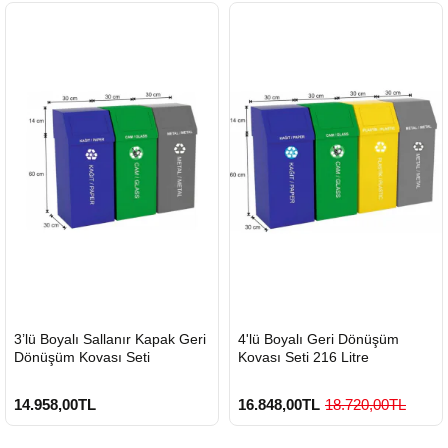
HIZLI
HIZLI
3’lü Boyalı Sallanır Kapak Geri
4'lü Boyalı Geri Dönüşüm
GÖNDERİ
GÖNDERİ
Dönüşüm Kovası Seti
Kovası Seti 216 Litre
14.958,00TL
16.848,00TL
18.720,00TL