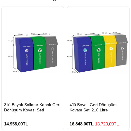
HIZLI
HIZLI
3’lü Boyalı Sallanır Kapak Geri
4'lü Boyalı Geri Dönüşüm
GÖNDERİ
GÖNDERİ
Dönüşüm Kovası Seti
Kovası Seti 216 Litre
14.958,00TL
16.848,00TL
18.720,00TL