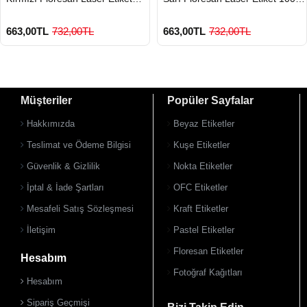
100 Lü
Lü
663,00TL
732,00TL
663,00TL
732,00TL
Müşteriler
Popüler Sayfalar
Hakkımızda
Beyaz Etiketler
Teslimat ve Ödeme Bilgisi
Kuşe Etiketler
Güvenlik & Gizlilik
Nokta Etiketler
900 TL Üzeri Kargo Ücretsiz
900 TL Üzeri Kargo Ücretsiz
İptal & İade Şartları
OFC Etiketler
Mesafeli Satış Sözleşmesi
Kraft Etiketler
İletişim
Pastel Etiketler
Floresan Etiketler
Hesabım
Fotoğraf Kağıtları
Hesabım
Sipariş Geçmişi