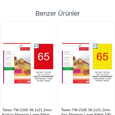
Benzer Ürünler
HIZLI
HIZLI
Tanex TW-2165 38,1x21,2mm
Tanex TW-2165 38,1x21,2mm
GÖNDERİ
GÖNDERİ
Kırmızı Floresan Laser Etiket
Sarı Floresan Laser Etiket 100