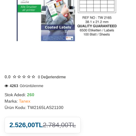
HIZLI
GÖNDERİ
0.0
0
Değerlendirme
4263
Görüntülenme
Stok Adedi:
260
Marka:
Tanex
Ürün Kodu:
TW2165LAS21100
2.526,00TL
2.784,00TL