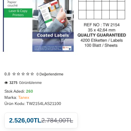
HIZLI
GÖNDERİ
0.0
0
Değerlendirme
3275
Görüntülenme
Stok Adedi:
260
Marka:
Tanex
Ürün Kodu:
TW2154LAS21100
2.526,00TL
2.784,00TL