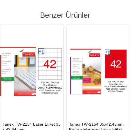
Benzer Ürünler
HIZLI
HIZLI
Tanex TW-2154 Laser Etiket 35
Tanex TW-2154 35x42,43mm
GÖNDERİ
GÖNDERİ
x 42.64 mm
Kırmızı Floresan Laser Etiket