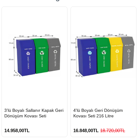
HIZLI
HIZLI
3’lü Boyalı Sallanır Kapak Geri
4'lü Boyalı Geri Dönüşüm
GÖNDERİ
GÖNDERİ
Dönüşüm Kovası Seti
Kovası Seti 216 Litre
14.958,00TL
16.848,00TL
18.720,00TL