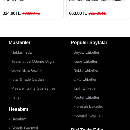
100 Lü
324,00TL
402,00TL
663,00TL
732,00TL
Müşteriler
Popüler Sayfalar
Hakkımızda
Beyaz Etiketler
Teslimat ve Ödeme Bilgisi
Kuşe Etiketler
Güvenlik & Gizlilik
Nokta Etiketler
900 TL Üzeri Kargo Ücretsiz
900 TL Üzeri Kargo Ücretsiz
İptal & İade Şartları
OFC Etiketler
Mesafeli Satış Sözleşmesi
Kraft Etiketler
İletişim
Pastel Etiketler
Floresan Etiketler
Hesabım
Fotoğraf Kağıtları
Hesabım
Sipariş Geçmişi