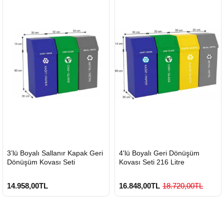
HIZLI
HIZLI
3’lü Boyalı Sallanır Kapak Geri
4'lü Boyalı Geri Dönüşüm
GÖNDERİ
GÖNDERİ
Dönüşüm Kovası Seti
Kovası Seti 216 Litre
14.958,00TL
16.848,00TL
18.720,00TL