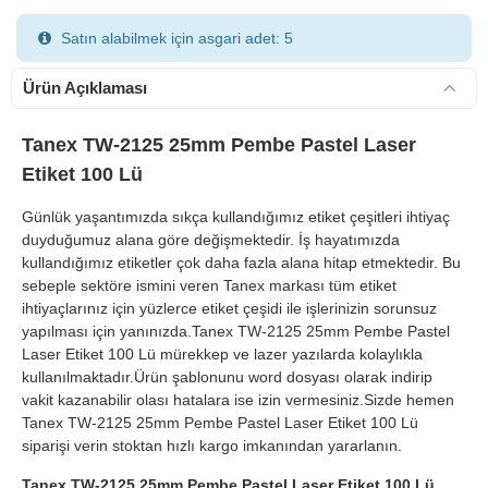
Satın alabilmek için asgari adet: 5
Ürün Açıklaması
Tanex TW-2125 25mm Pembe Pastel Laser
Etiket 100 Lü
900 TL Üzeri Kargo Ücretsiz
Günlük yaşantımızda sıkça kullandığımız etiket çeşitleri ihtiyaç
duyduğumuz alana göre değişmektedir. İş hayatımızda
kullandığımız etiketler çok daha fazla alana hitap etmektedir. Bu
sebeple sektöre ismini veren Tanex markası tüm etiket
ihtiyaçlarınız için yüzlerce etiket çeşidi ile işlerinizin sorunsuz
yapılması için yanınızda.Tanex TW-2125 25mm Pembe Pastel
Laser Etiket 100 Lü mürekkep ve lazer yazılarda kolaylıkla
kullanılmaktadır.Ürün şablonunu word dosyası olarak indirip
vakit kazanabilir olası hatalara ise izin vermesiniz.Sizde hemen
Tanex TW-2125 25mm Pembe Pastel Laser Etiket 100 Lü
siparişi verin stoktan hızlı kargo imkanından yararlanın.
Tanex TW-2125 25mm Pembe Pastel Laser Etiket 100 Lü