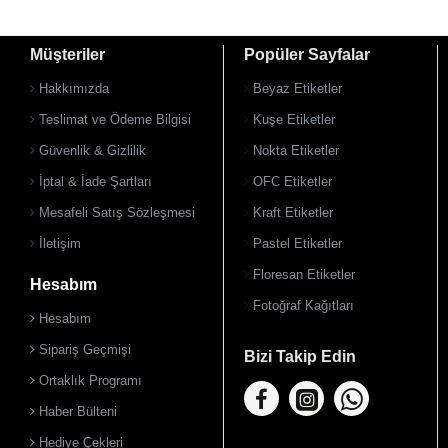
Müşteriler
Popüler Sayfalar
Hakkımızda
Beyaz Etiketler
Teslimat ve Ödeme Bilgisi
Kuşe Etiketler
Güvenlik & Gizlilik
Nokta Etiketler
İptal & İade Şartları
OFC Etiketler
Mesafeli Satış Sözleşmesi
Kraft Etiketler
İletişim
Pastel Etiketler
Floresan Etiketler
Hesabım
Fotoğraf Kağıtları
Hesabım
Sipariş Geçmişi
Bizi Takip Edin
Ortaklık Programı
Haber Bülteni
Hediye Çekleri