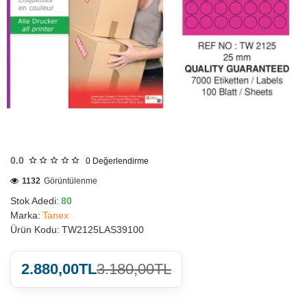
HIZLI
GÖNDERİ
0.0
0
Değerlendirme
1132
Görüntülenme
Stok Adedi:
80
Marka:
Tanex
Ürün Kodu:
TW2125LAS39100
2.880,00TL
3.180,00TL