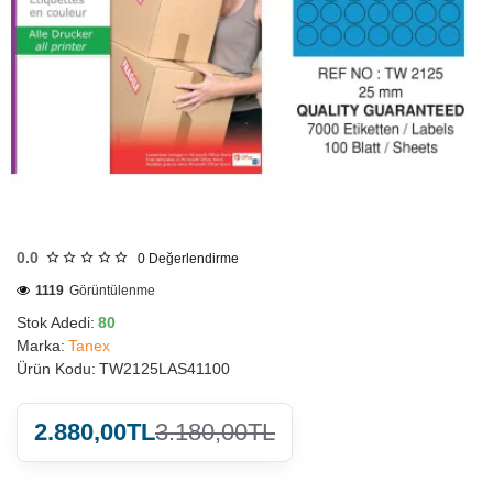
HIZLI
GÖNDERİ
0.0
0
Değerlendirme
1119
Görüntülenme
Stok Adedi:
80
Marka:
Tanex
Ürün Kodu:
TW2125LAS41100
2.880,00TL
3.180,00TL