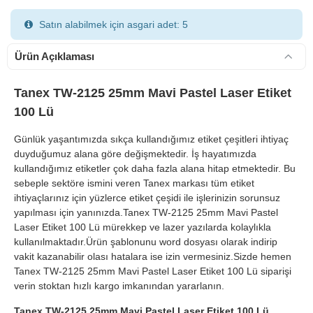
Satın alabilmek için asgari adet: 5
Ürün Açıklaması
Tanex TW-2125 25mm Mavi Pastel Laser Etiket
100 Lü
900 TL Üzeri Kargo Ücretsiz
Günlük yaşantımızda sıkça kullandığımız etiket çeşitleri ihtiyaç
duyduğumuz alana göre değişmektedir. İş hayatımızda
kullandığımız etiketler çok daha fazla alana hitap etmektedir. Bu
sebeple sektöre ismini veren Tanex markası tüm etiket
ihtiyaçlarınız için yüzlerce etiket çeşidi ile işlerinizin sorunsuz
yapılması için yanınızda.Tanex TW-2125 25mm Mavi Pastel
Laser Etiket 100 Lü mürekkep ve lazer yazılarda kolaylıkla
kullanılmaktadır.Ürün şablonunu word dosyası olarak indirip
vakit kazanabilir olası hatalara ise izin vermesiniz.Sizde hemen
Tanex TW-2125 25mm Mavi Pastel Laser Etiket 100 Lü siparişi
verin stoktan hızlı kargo imkanından yararlanın.
Tanex TW-2125 25mm Mavi Pastel Laser Etiket 100 Lü