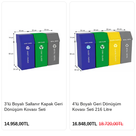
HIZLI
HIZLI
3’lü Boyalı Sallanır Kapak Geri
4'lü Boyalı Geri Dönüşüm
GÖNDERİ
GÖNDERİ
Dönüşüm Kovası Seti
Kovası Seti 216 Litre
14.958,00TL
16.848,00TL
18.720,00TL