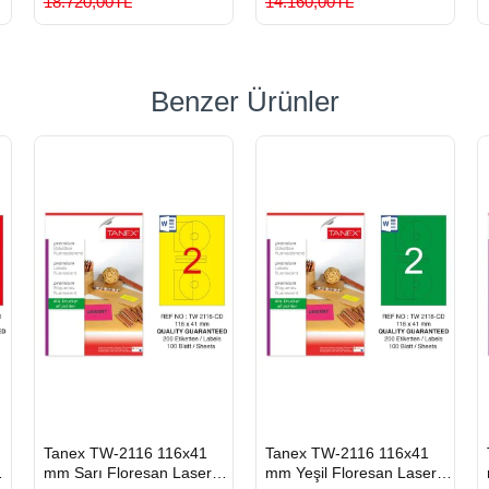
18.720,00TL
14.160,00TL
Benzer Ürünler
HIZLI
HIZLI
Tanex TW-2116 116x41
Tanex TW-2116 116x41
GÖNDERİ
GÖNDERİ
er
mm Sarı Floresan Laser
mm Yeşil Floresan Laser