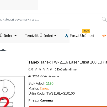
ori
-30%
Ürünleri
Temizlik Ürünleri
Fırsat Ürünleri
a
etler
Tanex
Tanex TW- 2116 Laser Etiket 100 Lü P
0.0
0
Değerlendirme
3250
Görüntülenme
Stok Adedi:
1195
Marka:
Tanex
Ürün Kodu:
TW2116LAS10100
Fırsatı Kaçırma