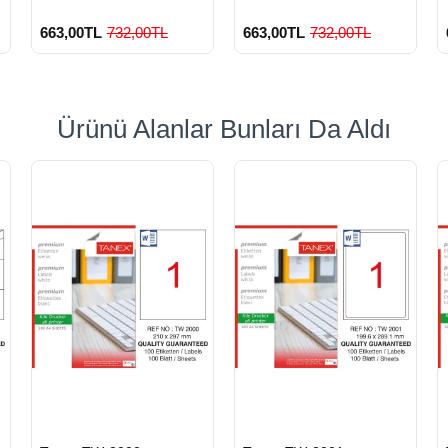
Etiket 100 Lü
Etiket 100 Lü
663,00TL
732,00TL
663,00TL
732,00TL
Ürünü Alanlar Bunları Da Aldı
900 TL Üzeri Kargo
900 TL Üzeri Kargo
Ücretsiz
Ücretsiz
HIZLI
HIZLI