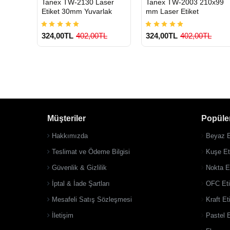
Tanex TW-2130 Laser
Tanex TW-2003 210x99
GÖNDERİ
GÖNDERİ
Etiket 30mm Yuvarlak
mm Laser Etiket
324,00TL
402,00TL
324,00TL
402,00TL
Müşteriler
Popüler
900 TL Üzeri Kargo
900 TL Üzeri Kargo
Ücretsiz
Ücretsiz
Hakkımızda
Beyaz E
Teslimat ve Ödeme Bilgisi
Kuşe Eti
Güvenlik & Gizlilik
Nokta Et
İptal & İade Şartları
OFC Eti
Mesafeli Satış Sözleşmesi
Kraft Et
İletişim
Pastel E