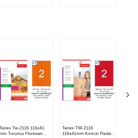
HIZLI
HIZLI
HIZLI
Tanex Tw-2116 116x41
Tanex TW-2116
Tanex
GÖNDERİ
GÖNDERİ
GÖND
mm Turuncu Floresan
116x41mm Kırmızı Pastel
116x4