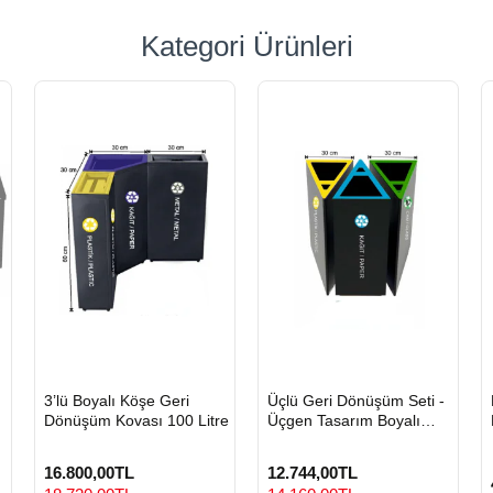
Kategori Ürünleri
HIZLI
HIZLI
3’lü Boyalı Köşe Geri
Üçlü Geri Dönüşüm Seti -
GÖNDERİ
GÖNDERİ
Dönüşüm Kovası 100 Litre
Üçgen Tasarım Boyalı
Metal Sıfır Atık Kovası
16.800,00TL
12.744,00TL