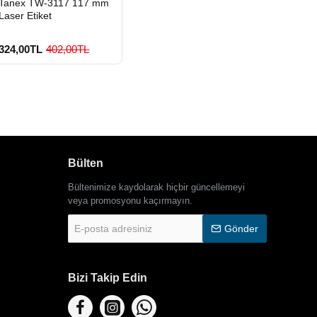
Tanex TW-3117 117 mm
GÖNDERİ
Laser Etiket
324,00TL
402,00TL
Bülten
900 TL Üzeri Kargo
Ücretsiz
Bültenimize kaydolarak hiçbir güncellemeyi
veya promosyonu kaçırmayın.
E-
Gönder
posta
adresiniz
Bizi Takip Edin