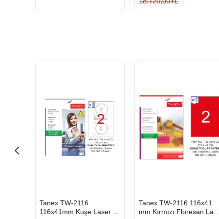
18.720,00TL
HIZLI
HIZLI
Tanex TW-2116
Tanex TW-2116 116x41
GÖNDERİ
GÖNDERİ
Pastel
116x41mm Kuşe Laser
mm Kırmızı Floresan Las