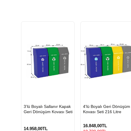
HIZLI
HIZLI
3’lü Boyalı Sallanır Kapak
4'lü Boyalı Geri Dönüşüm
GÖNDERİ
GÖNDERİ
Geri Dönüşüm Kovası Seti
Kovası Seti 216 Litre
16.848,00TL
14.958,00TL