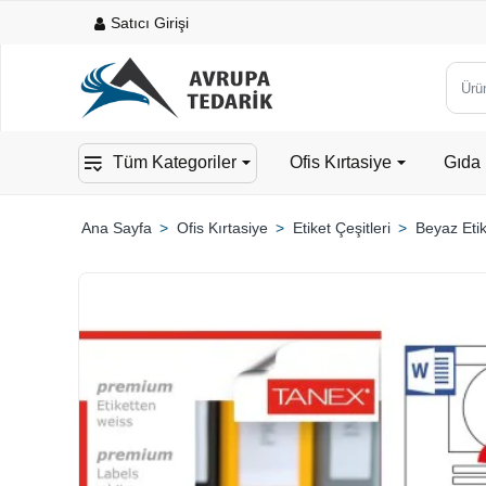
Satıcı Girişi
Ürün,
kateg
veya
Tüm Kategoriler
Ofis Kırtasiye
Gıda 
mark
ara...
Ofis Kırtasiye
Etiket Çeşitleri
Beyaz Etik
home