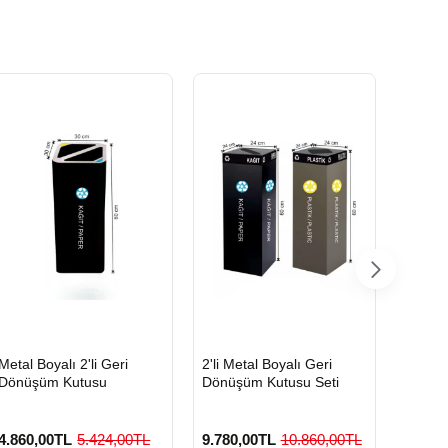
HIZLI
HIZLI
HIZLI
Metal Boyalı 2'li Geri
2'li Metal Boyalı Geri
Boyalı
GÖNDERİ
GÖNDERİ
GÖND
Dönüşüm Kutusu
Dönüşüm Kutusu Seti
Geri D
4.860,00TL
5.424,00TL
9.780,00TL
10.860,00TL
3.420