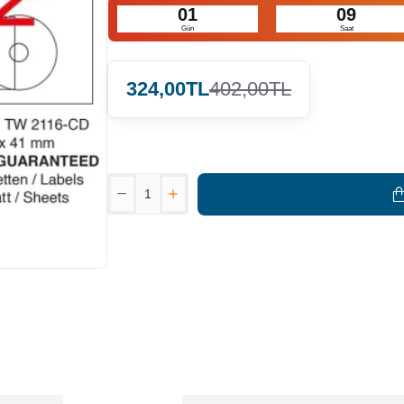
01
09
Gün
Saat
324,00TL
402,00TL