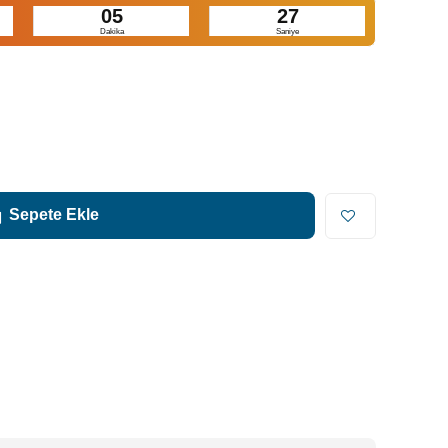
05
26
Dakika
Saniye
Sepete Ekle