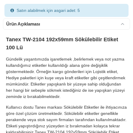
Satın alabilmek için asgari adet: 5
Ürün Açıklaması
Tanex TW-2104 192x59mm Sökülebilir Etiket
100 Lü
900 TL Üzeri Kargo Ücretsiz
Gündelik yaşantımızda işaretlemek ,belirlemek veya not yazma
kullandığımız etiketler kullanıldığı alana göre değişiklik
göstermektedir. Örneğin kargo gönderileri için Lojistik etiket,
Hediye paketleri için kuşe veya kraft etiketler gibi çeşitlendirmek
mümkündür. Etiketler yapışkanlı bir yüzeye sahip olduğundan
her hangi bir sebeple sökmek istediğiniz de ise yapışkan yüzeyi
zeminde iz bırakabilmektedir.
Kullanıcı dostu Tanex markası Sökülebilir Etiketler ile ihtiyacınıza
göre özel çözüm üretmektedir. Sökülebilir etiketler genellikle
perakende veya stok sayım firmaları tarafından kullanılmaktadır.
Etiketi yapıştırdığınız yüzeyden iz bırakmadan kolayca tekrar
kaldırabilirsiniz.Tanex TW-2104 192x59mm Sökülebilir Etiket