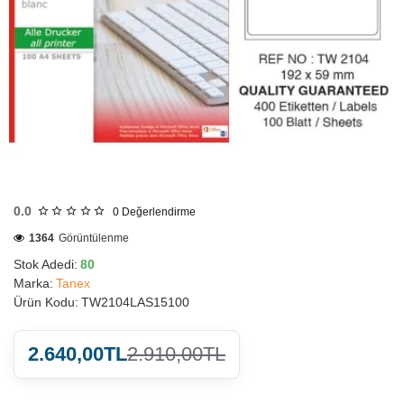
HIZLI
GÖNDERİ
0.0
0
Değerlendirme
1364
Görüntülenme
Stok Adedi:
80
Marka:
Tanex
Ürün Kodu:
TW2104LAS15100
2.640,00TL
2.910,00TL