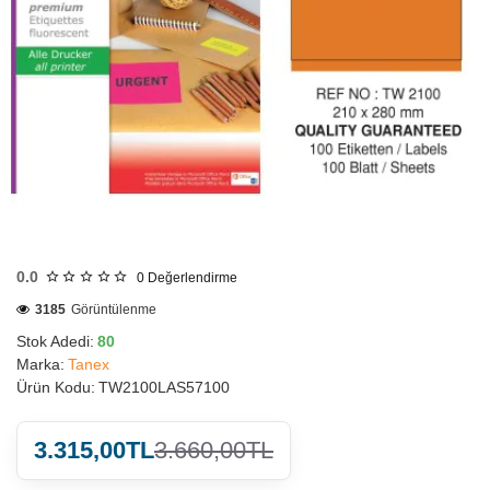
HIZLI
GÖNDERİ
0.0
0
Değerlendirme
3185
Görüntülenme
Stok Adedi:
80
Marka:
Tanex
Ürün Kodu:
TW2100LAS57100
3.315,00TL
3.660,00TL