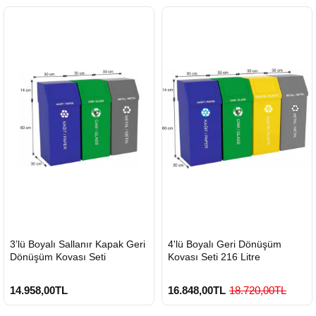
HIZLI
HIZLI
3’lü Boyalı Sallanır Kapak Geri
4'lü Boyalı Geri Dönüşüm
GÖNDERİ
GÖNDERİ
Dönüşüm Kovası Seti
Kovası Seti 216 Litre
14.958,00TL
16.848,00TL
18.720,00TL