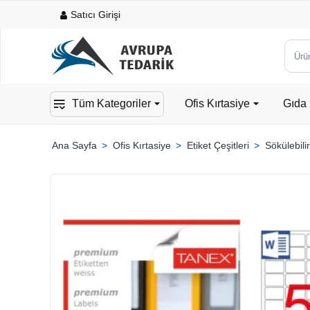
Satıcı Girişi
Ürün,
kateg
veya
Tüm Kategoriler
Ofis Kırtasiye
Gıda 
mark
ara...
Ofis Kırtasiye
Etiket Çeşitleri
Sökülebilir
home