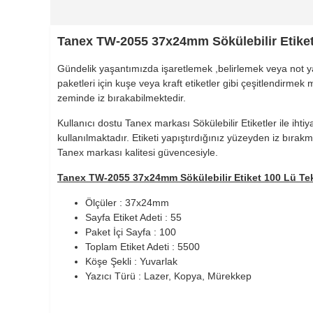
Tanex TW-2055 37x24mm Sökülebilir Etiket
Gündelik yaşantımızda işaretlemek ,belirlemek veya not yazm
paketleri için kuşe veya kraft etiketler gibi çeşitlendirm
zeminde iz bırakabilmektedir.
Kullanıcı dostu Tanex markası Sökülebilir Etiketler ile iht
kullanılmaktadır. Etiketi yapıştırdığınız yüzeyden iz bırak
Tanex markası kalitesi güvencesiyle.
Tanex TW-2055 37x24mm Sökülebilir Etiket 100 Lü Tekn
Ölçüler : 37x24mm
Sayfa Etiket Adeti : 55
900 TL Üzeri Kargo Ücretsiz
Paket İçi Sayfa : 100
Toplam Etiket Adeti : 5500
Köşe Şekli : Yuvarlak
Yazıcı Türü : Lazer, Kopya, Mürekkep