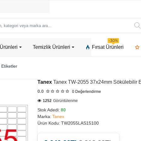
ori
-30%
Ürünleri
Temizlik Ürünleri
Fırsat Ürünleri
a
 Etiketler
Tanex
Tanex TW-2055 37x24mm Sökülebilir Et
0.0
0
Değerlendirme
1252
Görüntülenme
Stok Adedi:
80
Marka:
Tanex
Ürün Kodu:
TW2055LAS15100