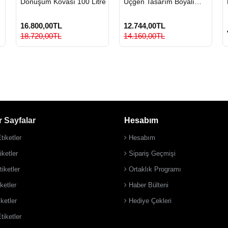
Dönüşüm Kovası 100 Litre
Üçgen Tasarım Boyalı
Metal Sıfır Atık Kovası
16.800,00TL
12.744,00TL
18.720,00TL
14.160,00TL
 Sayfalar
Hesabım
tiketler
Hesabım
ketler
Sipariş Geçmişi
iketler
Ortaklık Programı
ketler
Haber Bülteni
iketler
Hediye Çekleri
tiketler