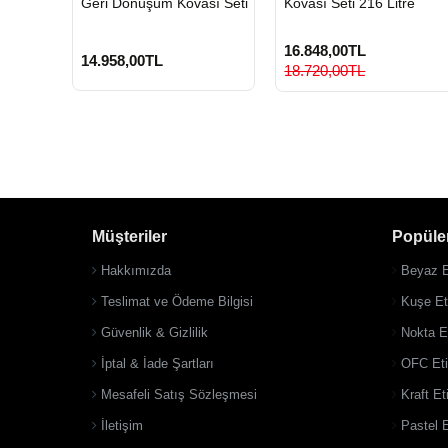
Geri Dönüşüm Kovası Seti
Kovası Seti 216 Litre
16.848,00TL
14.958,00TL
18.720,00TL
Müşteriler
Popüler
Hakkımızda
Beyaz E
Teslimat ve Ödeme Bilgisi
Kuşe Eti
Güvenlik & Gizlilik
Nokta Et
İptal & İade Şartları
OFC Eti
Mesafeli Satış Sözleşmesi
Kraft Et
İletişim
Pastel E