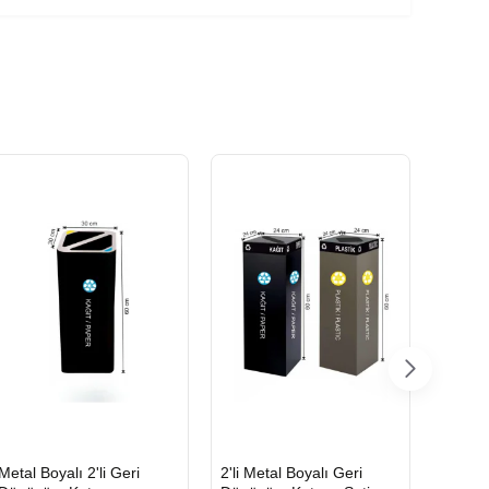
HIZLI
HIZLI
HIZLI
Metal Boyalı 2'li Geri
2'li Metal Boyalı Geri
Boyalı
GÖNDERİ
GÖNDERİ
GÖND