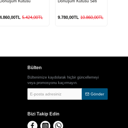
Dönüşüm Kutusu
Dönüşüm Kutusu Seti
Geri D
4.860,00TL
5.424,00TL
9.780,00TL
10.860,00TL
3.420
Bülten
Bültenimize kaydolarak hiçbir güncellemeyi
veya promosyonu kaçırmayın.
E-
Gönder
posta
adresiniz
Bizi Takip Edin