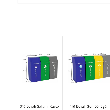
HIZLI
HIZLI
3’lü Boyalı Sallanır Kapak
4'lü Boyalı Geri Dönüşüm
GÖNDERİ
GÖNDERİ