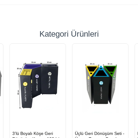
Kategori Ürünleri
HIZLI
HIZLI
3’lü Boyalı Köşe Geri
Üçlü Geri Dönüşüm Seti -
GÖNDERİ
GÖNDERİ