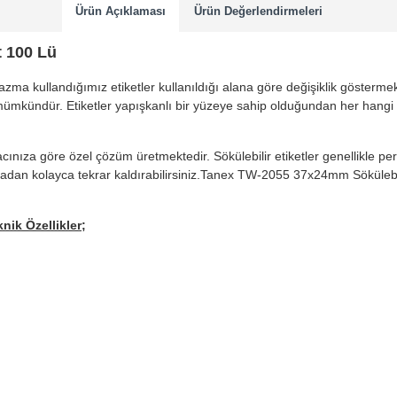
Ürün Açıklaması
Ürün Değerlendirmeleri
 100 Lü
a kullandığımız etiketler kullanıldığı alana göre değişiklik göstermekte
ek mümkündür. Etiketler yapışkanlı bir yüzeye sahip olduğundan her hangi
iyacınıza göre özel çözüm üretmektedir. Sökülebilir etiketler genellikle 
madan kolayca tekrar kaldırabilirsiniz.Tanex TW-2055 37x24mm Sökülebilir E
ik Özellikler;