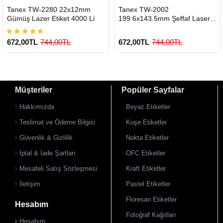
HIZLI
HIZLI
Tanex TW-2280 22x12mm
Tanex TW-2002
GÖNDERİ
GÖNDERİ
Gümüş Lazer Etiket 4000 Li
199.6x143.5mm Şeffaf Laser
Etiket 50 Li
672,00TL
744,00TL
672,00TL
744,00TL
Müşteriler
Popüler Sayfalar
Hakkımızda
Beyaz Etiketler
Teslimat ve Ödeme Bilgisi
Kuşe Etiketler
Güvenlik & Gizlilik
Nokta Etiketler
900 TL Üzeri Kargo Ücretsiz
900 TL Üzeri Kargo Ücretsiz
İptal & İade Şartları
OFC Etiketler
Mesafeli Satış Sözleşmesi
Kraft Etiketler
İletişim
Pastel Etiketler
Floresan Etiketler
Hesabım
Fotoğraf Kağıtları
Hesabım