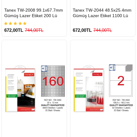
HIZLI
HIZLI
Tanex TW-2008 99.1x67.7mm
Tanex TW-2044 48.5x25.4mm
GÖNDERİ
GÖNDERİ
Gümüş Lazer Etiket 200 Lü
Gümüş Lazer Etiket 1100 Lü
672,00TL
744,00TL
672,00TL
744,00TL
900 TL Üzeri Kargo Ücretsiz
900 TL Üzeri Kargo Ücretsiz