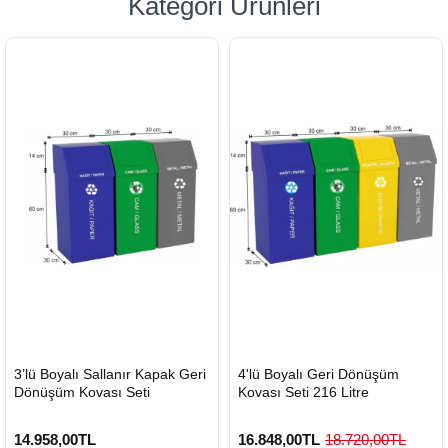
Kategori Ürünleri
HIZLI
HIZLI
3’lü Boyalı Sallanır Kapak Geri
4'lü Boyalı Geri Dönüşüm
GÖNDERİ
GÖNDERİ
Dönüşüm Kovası Seti
Kovası Seti 216 Litre
14.958,00TL
16.848,00TL
18.720,00TL