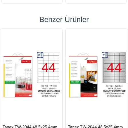
Benzer Ürünler
HIZLI
HIZLI
Tanex TW-2044 48.5x25.4mm
Tanex TW-2044 48.5x25.4mm
GÖNDERİ
GÖNDERİ