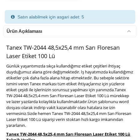
Satın alabilmek için asgari adet: 5
Ürün Açıklaması
Tanex TW-2044 48,5x25,4 mm Sarı Floresan
Laser Etiket 100 Lü
900 TL Üzeri Kargo Ücretsiz
Günlük yaşantımızda sıkça kullandığımız etiket çeşitleri ihtiyaç
duyduğumuz alana göre değişmektedir. İş hayatımızda kullandığımız
etiketler çok daha fazla alana hitap etmektedir. Bu sebeple sektöre
ismini veren Tanex markası tüm etiket ihtiyaçlarınız için yüzlerce
etiket çeşidi ile işlerinizin sorunsuz yapılması için yanınızda.Tanex
TW-2044 48,5x25,4 mm Sarı Floresan Laser Etiket 100 Lü mürekkep
ve lazer yazılarda kolaylıkla kullanılmaktadır.Ürün şablonunu word
dosyası olarak indirip vakit kazanabilir olası hatalara ise izin
vermesiniz.Sizde hemen Tanex TW-2044 48,5x25,4 mm Sarı Floresan
Laser Etiket 100 Lü siparişi verin stoktan hızlı kargo imkanından
yararlanın.
Tanex TW-2044 48,5x25,4 mm Sarı Floresan Laser Etiket 100 Lü