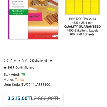
HIZLI
GÖNDERİ
0.0
0
Değerlendirme
2987
Görüntülenme
Stok Adedi:
75
Marka:
Tanex
Ürün Kodu:
TW2044LAS55100
3.315,00TL
3.660,00TL